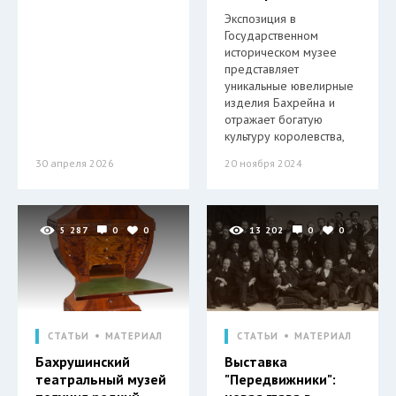
Экспозиция в
Государственном
историческом музее
представляет
уникальные ювелирные
изделия Бахрейна и
отражает богатую
культуру королевства,
30 апреля 2026
20 ноября 2024
5 287
0
0
13 202
0
0
СТАТЬИ
МАТЕРИАЛ
СТАТЬИ
МАТЕРИАЛ
Бахрушинский
Выставка
театральный музей
"Передвижники":