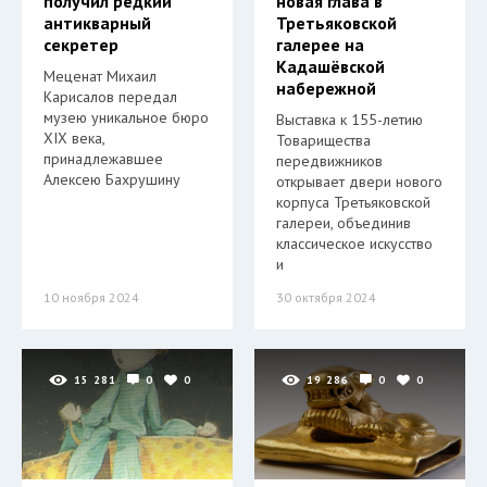
получил редкий
новая глава в
антикварный
Третьяковской
секретер
галерее на
Кадашёвской
Меценат Михаил
набережной
Карисалов передал
музею уникальное бюро
Выставка к 155-летию
XIX века,
Товарищества
принадлежавшее
передвижников
Алексею Бахрушину
открывает двери нового
корпуса Третьяковской
галереи, объединив
классическое искусство
и
10 ноября 2024
30 октября 2024
15 281
0
0
19 286
0
0