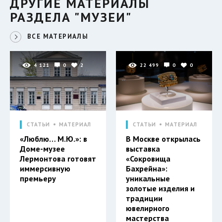
ДРУГИЕ МАТЕРИАЛЫ
РАЗДЕЛА "МУЗЕИ"
ВСЕ МАТЕРИАЛЫ
4 121
0
2
22 499
0
0
СТАТЬИ
МАТЕРИАЛ
СТАТЬИ
МАТЕРИАЛ
«Люблю… М.Ю.»: в
В Москве открылась
Доме-музее
выставка
Лермонтова готовят
«Сокровища
иммерсивную
Бахрейна»:
премьеру
уникальные
золотые изделия и
традиции
ювелирного
мастерства