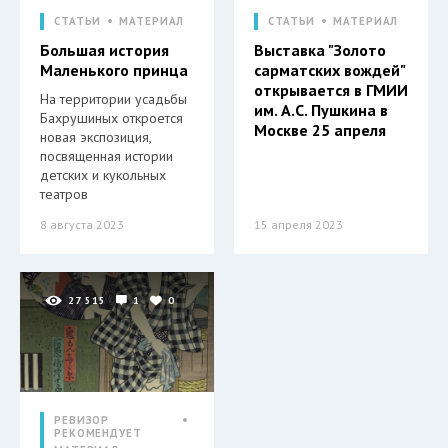
СТАТЬИ
МАТЕРИАЛ
СТАТЬИ
МАТЕРИАЛ
Большая история
Выставка "Золото
Маленького принца
сарматских вождей"
открывается в ГМИИ
На территории усадьбы
им. А.С. Пушкина в
Бахрушиных откроется
Москве 25 апреля
новая экспозиция,
посвященная истории
детских и кукольных
театров
8 августа 2023
15 апреля 2023
27 515
1
0
РЕВИЗОР
РЕКОМЕНДУЕТ