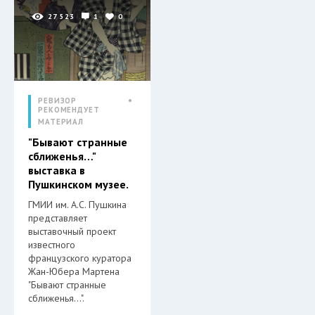
27 523
1
0
РЕВИЗОР
РЕКОМЕНДУЕТ
МАТЕРИАЛ
"Бывают странные
сближенья…"
выставка в
Пушкинском музее.
ГМИИ им. А.С. Пушкина
представляет
выставочный проект
известного
французского куратора
Жан-Юбера Мартена
"Бывают странные
сближенья…".