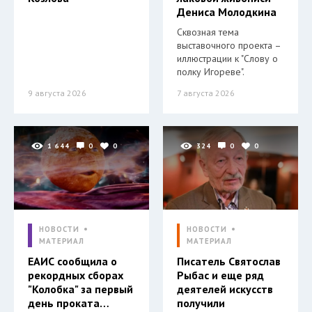
Дениса Молодкина
Сквозная тема
выставочного проекта –
иллюстрации к "Слову о
полку Игореве".
9 августа 2026
7 августа 2026
1 644
0
0
324
0
0
НОВОСТИ
НОВОСТИ
МАТЕРИАЛ
МАТЕРИАЛ
ЕАИС сообщила о
Писатель Святослав
рекордных сборах
Рыбас и еще ряд
"Колобка" за первый
деятелей искусств
день проката…
получили