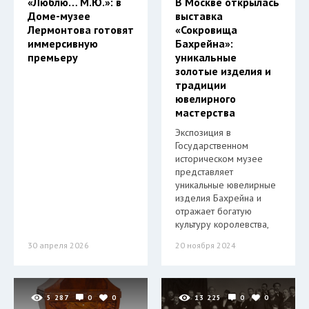
«Люблю… М.Ю.»: в
В Москве открылась
Доме-музее
выставка
Лермонтова готовят
«Сокровища
иммерсивную
Бахрейна»:
премьеру
уникальные
золотые изделия и
традиции
ювелирного
мастерства
Экспозиция в
Государственном
историческом музее
представляет
уникальные ювелирные
изделия Бахрейна и
отражает богатую
культуру королевства,
30 апреля 2026
20 ноября 2024
5 287
0
0
13 225
0
0