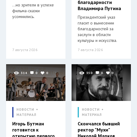
благодарности
…но зрители в успехе
Владимира Путина
фильма-сказки
усомнились.
Президентский указ
гласит о вынесении
благодарностей за
заслуги в области
культуры и искусства.
7 августа 2026
7 августа 2026
314
0
0
350
0
0
НОВОСТИ
НОВОСТИ
МАТЕРИАЛ
МАТЕРИАЛ
Игорь Бутман
Скончался бывший
готовится к
ректор "Мухи"
открытию первого
Николай Марков