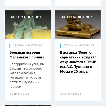
15 281
0
0
19 286
0
0
СТАТЬИ
МАТЕРИАЛ
СТАТЬИ
МАТЕРИАЛ
Большая история
Выставка "Золото
Маленького принца
сарматских вождей"
открывается в ГМИИ
На территории усадьбы
им. А.С. Пушкина в
Бахрушиных откроется
Москве 25 апреля
новая экспозиция,
посвященная истории
детских и кукольных
театров
8 августа 2023
15 апреля 2023