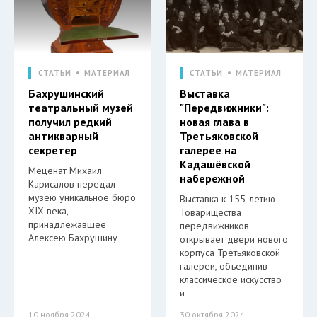
СТАТЬИ
МАТЕРИАЛ
СТАТЬИ
МАТЕРИАЛ
Бахрушинский
Выставка
театральный музей
"Передвижники":
получил редкий
новая глава в
антикварный
Третьяковской
секретер
галерее на
Кадашёвской
Меценат Михаил
набережной
Карисалов передал
музею уникальное бюро
Выставка к 155-летию
XIX века,
Товарищества
принадлежавшее
передвижников
Алексею Бахрушину
открывает двери нового
корпуса Третьяковской
галереи, объединив
классическое искусство
и
10 ноября 2024
30 октября 2024