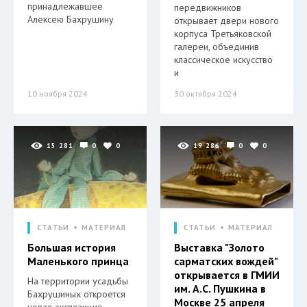
принадлежавшее
передвижников
Алексею Бахрушину
открывает двери нового
корпуса Третьяковской
галереи, объединив
классическое искусство
и
10 ноября 2024
30 октября 2024
15 281
0
0
19 286
0
0
СТАТЬИ
МАТЕРИАЛ
СТАТЬИ
МАТЕРИАЛ
Большая история
Выставка "Золото
Маленького принца
сарматских вождей"
открывается в ГМИИ
На территории усадьбы
им. А.С. Пушкина в
Бахрушиных откроется
Москве 25 апреля