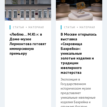
СТАТЬИ
МАТЕРИАЛ
СТАТЬИ
МАТЕРИАЛ
«Люблю… М.Ю.»: в
В Москве открылась
Доме-музее
выставка
Лермонтова готовят
«Сокровища
иммерсивную
Бахрейна»:
премьеру
уникальные
золотые изделия и
традиции
ювелирного
мастерства
Экспозиция в
Государственном
историческом музее
представляет
уникальные ювелирные
изделия Бахрейна и
отражает богатую