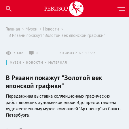
Главная
Музеи
Новости
В Рязани покажут "Золотой век японской графики"
7 402
0
20 июля 2021 16:22
МУЗЕИ
НОВОСТИ
МАТЕРИАЛ
В Рязани покажут "Золотой век
японской графики"
Передвижная выставка коллекционных графических
работ японских художников эпохи Эдо предоставлена
художественному музею компанией "Арт центр" из Санкт-
Петербурга.