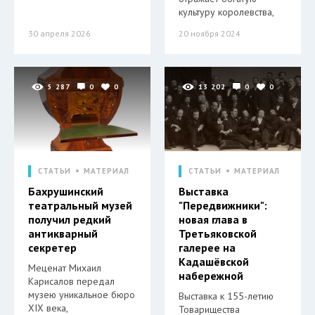
культуру королевства,
30 апреля 2026
20 ноября 2024
5 287
0
0
13 202
0
0
СТАТЬИ
МАТЕРИАЛ
СТАТЬИ
МАТЕРИАЛ
Бахрушинский
Выставка
театральный музей
"Передвижники":
получил редкий
новая глава в
антикварный
Третьяковской
секретер
галерее на
Кадашёвской
Меценат Михаил
набережной
Карисалов передал
музею уникальное бюро
Выставка к 155-летию
XIX века,
Товарищества