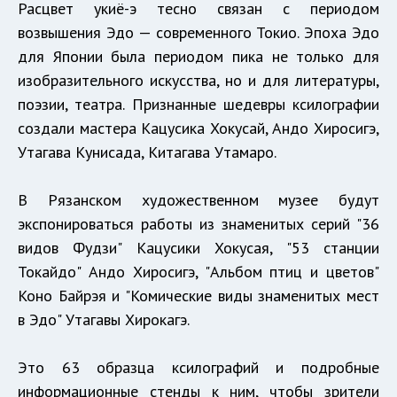
Расцвет укиё-э тесно связан с периодом
возвышения Эдо — современного Токио. Эпоха Эдо
для Японии была периодом пика не только для
изобразительного искусства, но и для литературы,
поэзии, театра. Признанные шедевры ксилографии
создали мастера Кацусика Хокусай, Андо Хиросигэ,
Утагава Кунисада, Китагава Утамаро.
В Рязанском художественном музее будут
экспонироваться работы из знаменитых серий "36
видов Фудзи" Кацусики Хокусая, "53 станции
Токайдо" Андо Хиросигэ, "Альбом птиц и цветов"
Коно Байрэя и "Комические виды знаменитых мест
в Эдо" Утагавы Хирокагэ.
Это 63 образца ксилографий и подробные
информационные стенды к ним, чтобы зрители