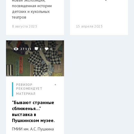
новая экспозиция,
посвященная истории
детских и кукольных
театров
8 августа 2023
15 апреля 2023
27 515
1
0
РЕВИЗОР
РЕКОМЕНДУЕТ
МАТЕРИАЛ
"Бывают странные
сближенья…"
выставка в
Пушкинском музее.
ГМИИ им. А.С. Пушкина