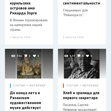
курильских
сентиментальности
островов имя
Специально для
Рихарда Зорге
"Ревизора.ru".
В Японии отреагировали
на намерения нашей
страны.
7 августа 2026
5 августа 2026
336
0
0
574
0
0
СТАТЬИ
МАТЕРИАЛ
СТАТЬИ
МАТЕРИАЛ
До конца лета в
Хлеб и зрелища для
Рязанском
первого секретаря
художественном
Писатель Сергей
музее действует
Литвинов продолжает