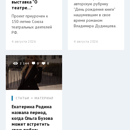
выставка "О
авторскую рубрику
театре…"
"День рождения книги"
нашумевшим в свое
Проект приурочен к
время романом
150-летию Союза
Владимира Дудинцева.
театральных деятелей
РФ.
4 августа 2026
4 августа 2026
2 144
0
0
СТАТЬИ
МАТЕРИАЛ
Екатерина Родина
назвала период,
когда Ольга Бузова
может встретить
свою любовь