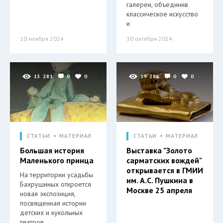
галереи, объединив
классическое искусство
и
10 ноября 2024
30 октября 2024
15 281
0
0
19 286
0
0
СТАТЬИ
МАТЕРИАЛ
СТАТЬИ
МАТЕРИАЛ
Большая история
Выставка "Золото
Маленького принца
сарматских вождей"
открывается в ГМИИ
На территории усадьбы
им. А.С. Пушкина в
Бахрушиных откроется
Москве 25 апреля
новая экспозиция,
посвященная истории
детских и кукольных
театров