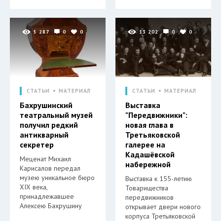
5 287
0
0
13 202
0
0
СТАТЬИ
МАТЕРИАЛ
СТАТЬИ
МАТЕРИАЛ
Бахрушинский
Выставка
театральный музей
"Передвижники":
получил редкий
новая глава в
антикварный
Третьяковской
секретер
галерее на
Кадашёвской
Меценат Михаил
набережной
Карисалов передал
музею уникальное бюро
Выставка к 155-летию
XIX века,
Товарищества
принадлежавшее
передвижников
Алексею Бахрушину
открывает двери нового
корпуса Третьяковской