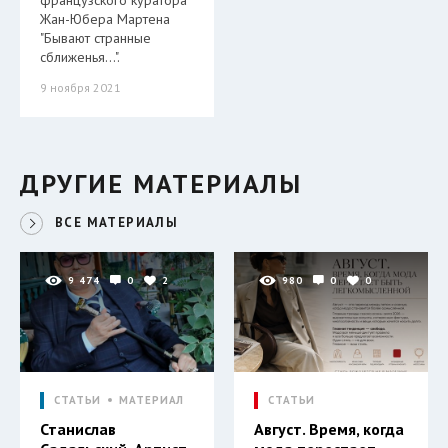
французского куратора
Жан-Юбера Мартена
"Бывают странные
сближенья…".
9 ноября 2021
ДРУГИЕ МАТЕРИАЛЫ
ВСЕ МАТЕРИАЛЫ
9 474
0
2
980
0
0
СТАТЬИ
МАТЕРИАЛ
СТАТЬИ
Станислав
Август. Время, когда