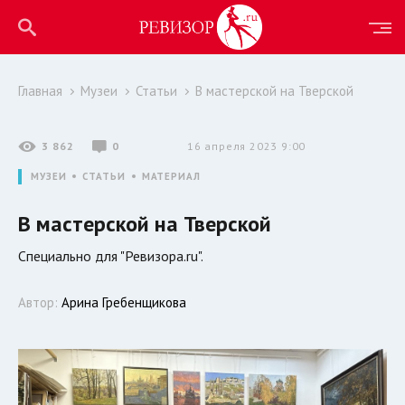
Главная
Музеи
Статьи
В мастерской на Тверской
3 862
0
16 апреля 2023 9:00
МУЗЕИ
СТАТЬИ
МАТЕРИАЛ
В мастерской на Тверской
Специально для "Ревизора.ru".
Автор:
Арина Гребенщикова