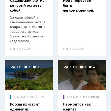
Садальский. Артист,
мода перестает
который остается
быть
собой
легкомысленной.
Сегодня юбилей у
замечательного актера
театра и кино, поистине
народного артиста —
Станислава Юрьевича
Садальского.
8 августа 2026
8 августа 2026
295
0
0
1 226
0
0
СТАТЬИ
МАТЕРИАЛ
СТАТЬИ
МАТЕРИАЛ
Россия присвоит
Лермонтов как
одному из
жертва