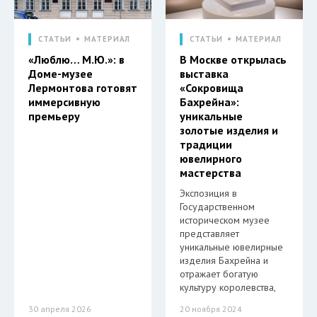
СТАТЬИ
МАТЕРИАЛ
СТАТЬИ
МАТЕРИАЛ
«Люблю… М.Ю.»: в
В Москве открылась
Доме-музее
выставка
Лермонтова готовят
«Сокровища
иммерсивную
Бахрейна»:
премьеру
уникальные
золотые изделия и
традиции
ювелирного
мастерства
Экспозиция в
Государственном
историческом музее
представляет
уникальные ювелирные
изделия Бахрейна и
отражает богатую
культуру королевства,
30 апреля 2026
20 ноября 2024