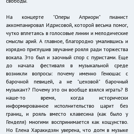
свободы.
На концерте "Оперы Априори" пианист
аккомпанировал Идрисовой, которой весьма помог,
чутко вплетаясь в голосовые линии и мелодические
смыслы арий. А главное, благородно умалившись и
изрядно приглушив звучание рояля ради торжества
вокала. Это был и заочный спор с пуристами. Еще
до начала фестиваля в музыкальной среде
возникли вопросы: почему именно Генюшас с
барочной певицей, а не "цеховой" барочный
музыкант? Почему это он вообще взялся играть? В
наше-то время, когда исторически
информированное исполнительство царит без
границ, и рояль вместо клавесина (как было у
Генделя) многими воспринимается как кощунство.
Но Елена Харакидзян уверена, что догм в музыке