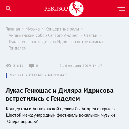
Главная
Музыка
Концертные залы
Англиканский собор Святого Андрея
Статьи
Лукас Генюшас и Диляра Идрисова встретились с
Генделем
2 641
0
21 февраля 2019 14:17
МУЗЫКА
СТАТЬИ
МАТЕРИАЛ
Лукас Генюшас и Диляра Идрисова
встретились с Генделем
Концертом в Англиканской церкви Св. Андрея открылся
Шестой международный фестиваль вокальной музыки
"Опера априори"