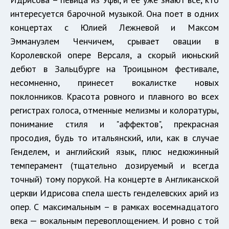
интересуется барочной музыкой. Она поет в одних
концертах с Юлией Лежневой и Максом
Эммануэлем Ченчичем, срывает овации в
Королевской опере Версаля, а скорый июньский
дебют в Зальцбурге на Троицыном фестивале,
несомненно, принесет вокалистке новых
поклонников. Красота ровного и плавного во всех
регистрах голоса, отменные мелизмы и колоратуры,
понимание стиля и "аффектов", прекрасная
просодия, будь то итальянский, или, как в случае
Генделем, и английский язык, плюс недюжинный
темперамент (тщательно дозируемый и всегда
точный) тому порукой. На концерте в Англиканской
церкви Идрисова спела шесть генделевских арий из
опер. С максимальным – в рамках восемнадцатого
века — вокальным перевоплощением. И ровно с той