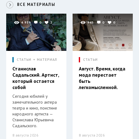
ВСЕ МАТЕРИАЛЫ
4 939
0
2
945
0
0
СТАТЬИ
МАТЕРИАЛ
СТАТЬИ
Станислав
Август. Время, когда
Садальский. Артист,
мода перестает
который остается
быть
собой
легкомысленной.
Сегодня юбилей у
замечательного актера
театра и кино, поистине
народного артиста —
Станислава Юрьевича
Садальского.
8 августа 2026
8 августа 2026