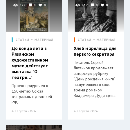
325
0
0
567
0
0
СТАТЬИ
МАТЕРИАЛ
СТАТЬИ
МАТЕРИАЛ
До конца лета в
Хлеб и зрелища для
Рязанском
первого секретаря
художественном
Писатель Сергей
музее действует
Литвинов продолжает
выставка "О
авторскую рубрику
театре…"
"День рождения книги"
нашумевшим в свое
Проект приурочен к
время романом
150-летию Союза
Владимира Дудинцева.
театральных деятелей
РФ.
4 августа 2026
4 августа 2026