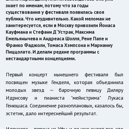
знает по именам, потому что за годы
существования у фестиваля появилась своя
публика. Что неудивительно. Какой меломан не
заинтересуется, если в Москву привозили Йонаса
Кауфмана и Стефани Д`Устрак, Максима
Емельянычева и Андреаса Шолля, Рене Папе и
Франко Фаджоли, Томаса Хэмпсона и Марианну
Пиццолато. И делали редкие программы с
нестандартными концепциями.
Первый концерт нынешнего фестиваля был
посвящен музыке Генделя, которая объединила
молодых звезд — барочную певицу Диляру
Идрисову и пианиста "мейнстрима" Лукаса
Генюшаса. Соединение разноплановых, казалось бы,
эстетик, дало интереснейший результат.
Идрисова – певица из Уфы, и ее уже знают все, кто