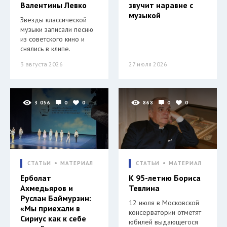
Валентины Левко
звучит наравне с
музыкой
Звезды классической
музыки записали песню
из советского кино и
снялись в клипе.
3 августа 2026
27 июля 2026
3 056
0
0
868
0
0
СТАТЬИ
МАТЕРИАЛ
СТАТЬИ
МАТЕРИАЛ
Ерболат
К 95-летию Бориса
Ахмедьяров и
Тевлина
Руслан Баймурзин:
12 июля в Московской
«Мы приехали в
консерватории отметят
Сириус как к себе
юбилей выдающегося