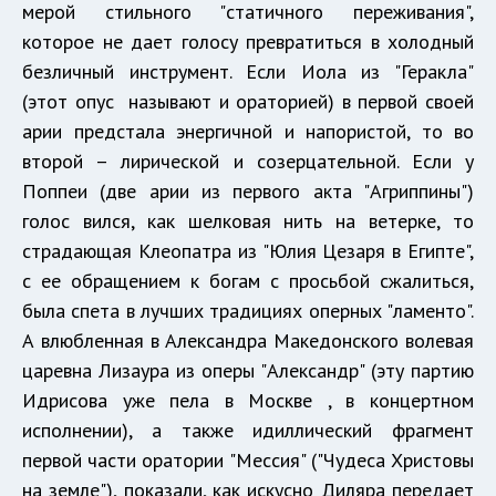
мерой стильного "статичного переживания",
которое не дает голосу превратиться в холодный
безличный инструмент. Если Иола из "Геракла"
(этот опус называют и ораторией) в первой своей
арии предстала энергичной и напористой, то во
второй – лирической и созерцательной. Если у
Поппеи (две арии из первого акта "Агриппины")
голос вился, как шелковая нить на ветерке, то
страдающая Клеопатра из "Юлия Цезаря в Египте",
с ее обращением к богам с просьбой сжалиться,
была спета в лучших традициях оперных "ламенто".
А влюбленная в Александра Македонского волевая
царевна Лизаура из оперы "Александр" (эту партию
Идрисова уже пела в Москве , в концертном
исполнении), а также идиллический фрагмент
первой части оратории "Мессия" ("Чудеса Христовы
на земле"), показали, как искусно Диляра передает