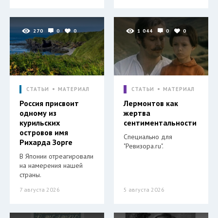
270
0
0
1 044
0
0
СТАТЬИ
МАТЕРИАЛ
СТАТЬИ
МАТЕРИАЛ
Россия присвоит
Лермонтов как
одному из
жертва
курильских
сентиментальности
островов имя
Специально для
Рихарда Зорге
"Ревизора.ru".
В Японии отреагировали
на намерения нашей
страны.
7 августа 2026
5 августа 2026