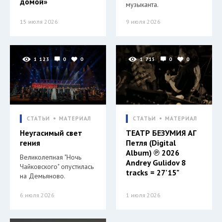
домой»
музыканта.
15 июля 2026
9 июля 2026
1 123
0
0
1 715
0
0
СТАТЬИ
МАТЕРИАЛ
СТАТЬИ
МАТЕРИАЛ
Неугасимый свет
ТЕАТР БЕЗУМИЯ АГ
гения
Петля (Digital
Album) ℗ 2026
Великолепная "Ночь
Andrey Gulidov 8
Чайковского" опустилась
tracks = 27'15"
на Демьяново.
6 июля 2026
1 июля 2026