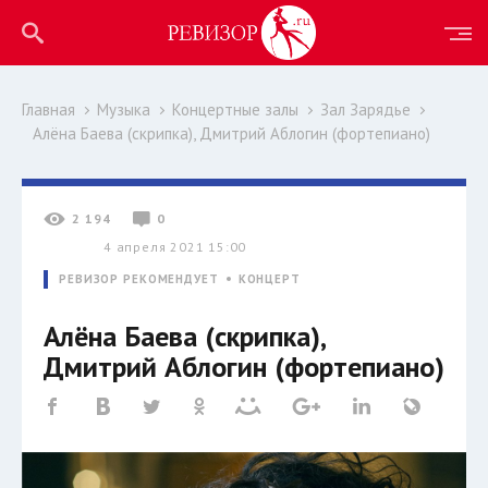
Главная
Музыка
Концертные залы
Зал Зарядье
Алёна Баева (скрипка), Дмитрий Аблогин (фортепиано)
2 194
0
4 апреля 2021 15:00
РЕВИЗОР РЕКОМЕНДУЕТ
КОНЦЕРТ
Алёна Баева (скрипка),
Дмитрий Аблогин (фортепиано)