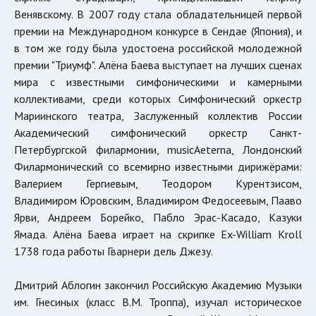
Венявскому. В 2007 году стала обладательницей первой
премии на Международном конкурсе в Сендае (Япония), и
в том же году была удостоена российской молодежной
премии "Триумф". Алёна Баева выступает на лучших сценах
мира с известными симфоническими и камерными
коллективами, среди которых Симфонический оркестр
Мариинского театра, Заслуженный коллектив России
Академический симфонический оркестр Санкт-
Петербургской филармонии, musicAeterna, Лондонский
Филармонический со всемирно известными дирижёрами:
Валерием Гергиевым, Теодором Курентзисом,
Владимиром Юровским, Владимиром Федосеевым, Пааво
Ярви, Андреем Борейко, Пабло Эрас-Касадо, Казуки
Ямада. Алёна Баева играет на скрипке Ex-William Kroll
1738 года работы Гварнери дель Джезу.
Дмитрий Аблогин закончил Российскую Академию Музыки
им. Гнесиных (класс В.М. Троппа), изучал историческое