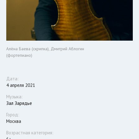
Алёна Баева (скрипка), Дмитрий Аблогин
(фортепиано)
Дата:
4 апреля 2021
Музыка:
Зал Зарядье
Город:
Москва
Возрастная категория: