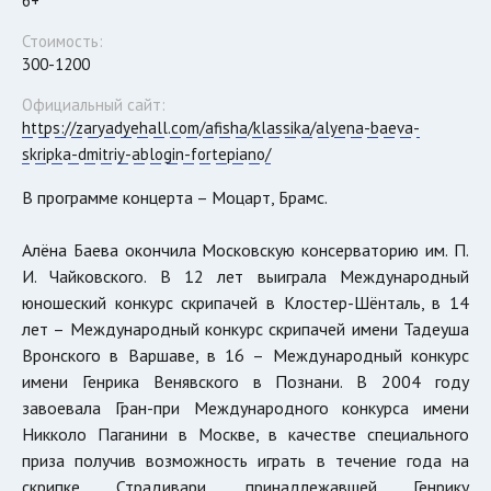
6+
Стоимость:
300-1200
Официальный сайт:
https://zaryadyehall.com/afisha/klassika/alyena-baeva-
skripka-dmitriy-ablogin-fortepiano/
В программе концерта – Моцарт, Брамс.
Алёна Баева окончила Московскую консерваторию им. П.
И. Чайковского. В 12 лет выиграла Международный
юношеский конкурс скрипачей в Клостер-Шёнталь, в 14
лет – Международный конкурс скрипачей имени Тадеуша
Вронского в Варшаве, в 16 – Международный конкурс
имени Генрика Венявского в Познани. В 2004 году
завоевала Гран-при Международного конкурса имени
Никколо Паганини в Москве, в качестве специального
приза получив возможность играть в течение года на
скрипке Страдивари, принадлежавшей Генрику