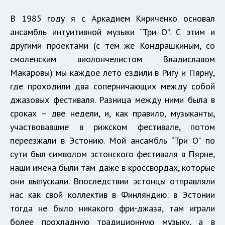
В 1985 году я с Аркадием Кириченко основал
ансамбль интуитивной музыки “
Три О
”. С этим и
другими проектами (с тем же Кондрашкиным, со
смоленским виолончелистом Владиславом
Макаровы) мы каждое лето ездили в Ригу и Пярну,
где проходили два соперничающих между собой
джазовых фестиваля. Разница между ними была в
сроках – две недели, и, как правило, музыканты,
участвовавшие в рижском фестивале, потом
переезжали в Эстонию. Мой ансамбль “Три О” по
сути был символом эстонского фестиваля в Пярне,
наши имена были там даже в кроссвордах, которые
они выпускали. Впоследствии эстонцы отправляли
нас как свой коллектив в Финляндию: в Эстонии
тогда не было никакого фри-джаза, там играли
более прохладную традиционную музыку, а в