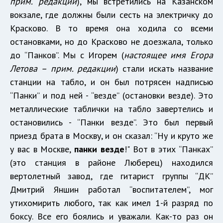
прим. редакции
), мы встретились на Казанском
вокзале, где должны были сесть на электричку до
Красково. В то время она ходила со всеми
остановками, но до Красково не доезжала, только
до “Панков”. Мы с Игорем (
настоящее имя Егора
Летова – прим. редакции
) стали искать название
станции на табло, и он был потрясен надписью
“Панки” и под ней - “везде” (остановки везде). Это
металлические таблички на табло завертелись и
остановились - “Панки везде”. Это был первый
приезд брата в Москву, и он сказал: “Ну и круто же
у вас в Москве,
панки везде
!" Вот в этих “Панках”
(это станция в районе Люберец) находился
вертолетный завод, где гитарист группы “ДК”
Дмитрий Яншин работал “воспитателем”, мог
утихомирить любого, так как имел 1-й разряд по
боксу. Все его боялись и уважали. Как-то раз он