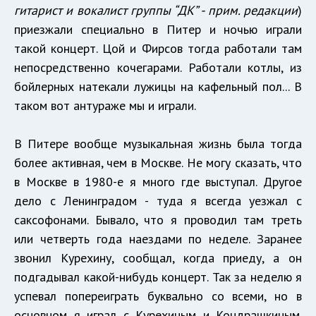
гитарист и вокалист группы “ДК” - прим. редакции
)
приезжали специально в Питер и ночью играли
такой концерт. Цой и Фирсов тогда работали там
непосредственно кочегарами. Работали котлы, из
бойлерных натекали лужицы на кафельный пол... В
таком вот антураже мы и играли.
В Питере вообще музыкальная жизнь была тогда
более активная, чем в Москве. Не могу сказать, что
в Москве в 1980-е я много где выступал. Другое
дело с Ленинградом - туда я всегда уезжал с
саксофонами. Бывало, что я проводил там треть
или четверть года наездами по неделе. Заранее
звонил Курехину, сообщал, когда приеду, а он
подгадывал какой-нибудь концерт. Так за неделю я
успевал попереиграть буквально со всеми, но в
основном я играл с Курехиным и Кондрашкиным.