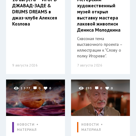
ДЖАВАД-ЗАДЕ &
художественный
DRUMS DREAMS в
музей открыл
джаз-клубе Алексея
выставку мастера
Козлова
лаковой живописи
Дениса Молодкина
Сквозная тема
выставочного проекта –
иллюстрации к "Слову о
полку Игореве".
9 августа 2026
7 августа 2026
1 577
0
0
293
0
0
НОВОСТИ
НОВОСТИ
МАТЕРИАЛ
МАТЕРИАЛ