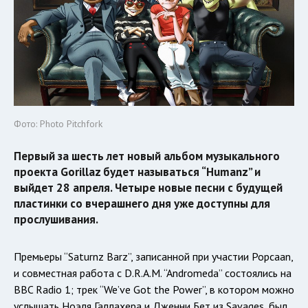
Фото: Photo Pitchfork
Первый за шесть лет новый альбом музыкального
проекта Gorillaz будет называться “Humanz” и
выйдет 28 апреля. Четыре новые песни с будущей
пластинки со вчерашнего дня уже доступны для
прослушивания.
Премьеры “Saturnz Barz”, записанной при участии Popcaan,
и совместная работа с D.R.A.M. “Andromeda” состоялись на
BBC Radio 1; трек “We’ve Got the Power”, в котором можно
услышать Ноэля Галлахера и Дженни Бет из Savages, был