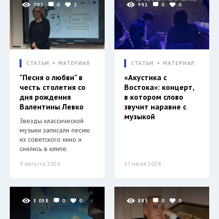
702
0
2
991
0
0
СТАТЬИ
МАТЕРИАЛ
СТАТЬИ
МАТЕРИАЛ
"Песня о любви" в
«Акустика с
честь столетия со
Востока»: концерт,
дня рождения
в котором слово
Валентины Левко
звучит наравне с
музыкой
Звезды классической
музыки записали песню
из советского кино и
снялись в клипе.
3 августа 2026
27 июля 2026
3 058
0
0
883
0
0