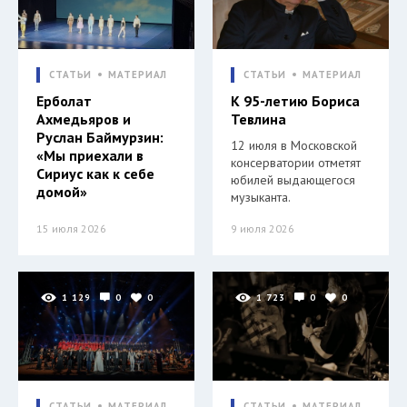
СТАТЬИ
МАТЕРИАЛ
СТАТЬИ
МАТЕРИАЛ
Ерболат
К 95-летию Бориса
Ахмедьяров и
Тевлина
Руслан Баймурзин:
12 июля в Московской
«Мы приехали в
консерватории отметят
Сириус как к себе
юбилей выдающегося
домой»
музыканта.
15 июля 2026
9 июля 2026
1 129
0
0
1 723
0
0
СТАТЬИ
МАТЕРИАЛ
СТАТЬИ
МАТЕРИАЛ