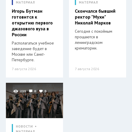
МАТЕРИАЛ
МАТЕРИАЛ
Игорь Бутман
Скончался бывший
готовится к
ректор "Мухи"
открытию первого
Николай Марков
джазового вуза в
Сегодня с покойным
России
прощаются в
ленинградском
Располагаться учебное
крематории.
заведение будет в
Москве или Санкт-
Петербурге.
7 августа 2026
7 августа 2026
239
0
0
НОВОСТИ
МАТЕРИАЛ