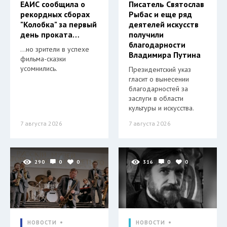
ЕАИС сообщила о
Писатель Святослав
рекордных сборах
Рыбас и еще ряд
"Колобка" за первый
деятелей искусств
день проката…
получили
благодарности
…но зрители в успехе
Владимира Путина
фильма-сказки
усомнились.
Президентский указ
гласит о вынесении
благодарностей за
заслуги в области
культуры и искусства.
7 августа 2026
7 августа 2026
290
0
0
316
0
0
НОВОСТИ
НОВОСТИ