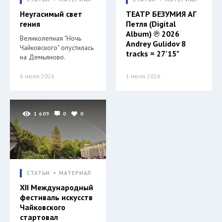
Неугасимый свет
ТЕАТР БЕЗУМИЯ АГ
гения
Петля (Digital
Album) ℗ 2026
Великолепная "Ночь
Andrey Gulidov 8
Чайковского" опустилась
tracks = 27'15"
на Демьяново.
6 июля 2026
1 июля 2026
1 609
0
0
СТАТЬИ
МАТЕРИАЛ
XII Международный
фестиваль искусств
Чайковского
стартовал