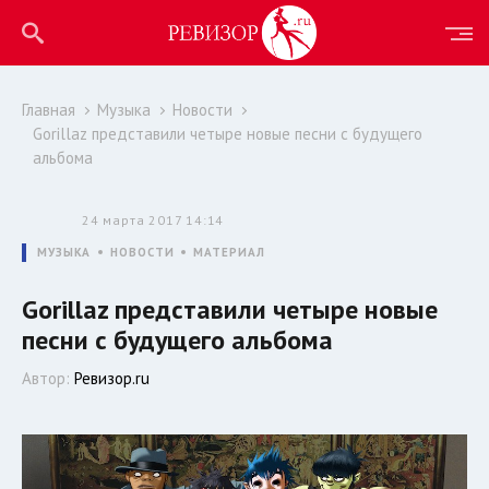
Главная
Музыка
Новости
Gorillaz представили четыре новые песни с будущего
альбома
24 марта 2017 14:14
МУЗЫКА
НОВОСТИ
МАТЕРИАЛ
Gorillaz представили четыре новые
песни с будущего альбома
Автор:
Ревизор.ru