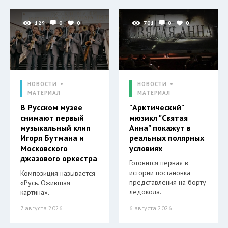
129
0
0
701
0
0
НОВОСТИ
НОВОСТИ
МАТЕРИАЛ
МАТЕРИАЛ
В Русском музее
"Арктический"
снимают первый
мюзикл "Святая
музыкальный клип
Анна" покажут в
Игоря Бутмана и
реальных полярных
Московского
условиях
джазового оркестра
Готовится первая в
истории постановка
Композиция называется
представления на борту
«Русь. Ожившая
ледокола.
картина».
7 августа 2026
6 августа 2026