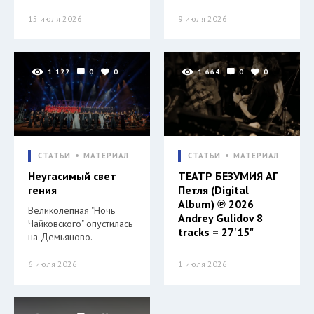
15 июля 2026
9 июля 2026
1 122
0
0
1 664
0
0
СТАТЬИ
МАТЕРИАЛ
СТАТЬИ
МАТЕРИАЛ
Неугасимый свет
ТЕАТР БЕЗУМИЯ АГ
гения
Петля (Digital
Album) ℗ 2026
Великолепная "Ночь
Andrey Gulidov 8
Чайковского" опустилась
tracks = 27'15"
на Демьяново.
6 июля 2026
1 июля 2026