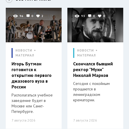
96
0
2
93
0
0
НОВОСТИ
НОВОСТИ
МАТЕРИАЛ
МАТЕРИАЛ
Игорь Бутман
Скончался бывший
готовится к
ректор "Мухи"
открытию первого
Николай Марков
джазового вуза в
Сегодня с покойным
России
прощаются в
ленинградском
Располагаться учебное
крематории.
заведение будет в
Москве или Санкт-
Петербурге.
7 августа 2026
7 августа 2026