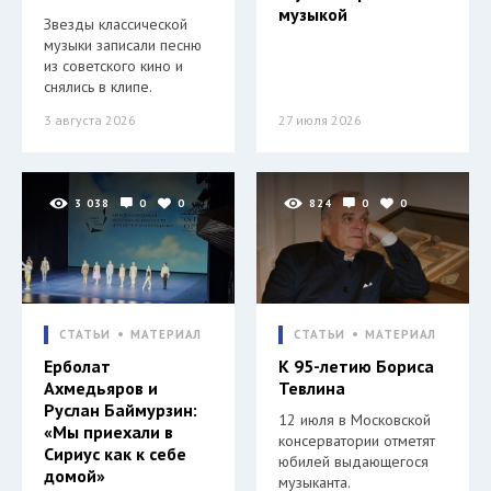
музыкой
Звезды классической
музыки записали песню
из советского кино и
снялись в клипе.
3 августа 2026
27 июля 2026
3 038
0
0
824
0
0
СТАТЬИ
МАТЕРИАЛ
СТАТЬИ
МАТЕРИАЛ
Ерболат
К 95-летию Бориса
Ахмедьяров и
Тевлина
Руслан Баймурзин:
12 июля в Московской
«Мы приехали в
консерватории отметят
Сириус как к себе
юбилей выдающегося
домой»
музыканта.