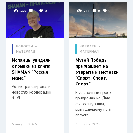
365
0
0
211
0
0
НОВОСТИ
НОВОСТИ
МАТЕРИАЛ
МАТЕРИАЛ
Испанцы увидели
Музей Победы
отрывки из клипа
приглашает на
SHAMAN "Россия –
открытие выставки
мама"
"Спорт. Спорт.
Спорт"
Ролик транслировали в
новостях корпорации
Выставочный проект
RTVE.
приурочен ко Дню
физкультурника,
выпадающему на 8
августа.
6 августа 2026
6 августа 2026