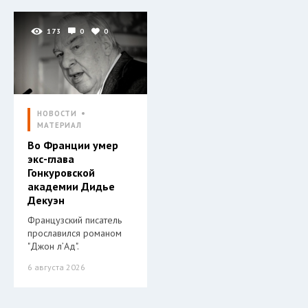
173
0
0
НОВОСТИ
МАТЕРИАЛ
Во Франции умер
экс-глава
Гонкуровской
академии Дидье
Декуэн
Французский писатель
прославился романом
"Джон л’Ад".
6 августа 2026