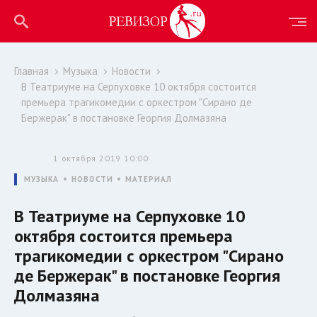
Главная
Музыка
Новости
В Театриуме на Серпуховке 10 октября состоится
премьера трагикомедии с оркестром "Сирано де
Бержерак" в постановке Георгия Долмазяна
1 октября 2019 10:00
МУЗЫКА
НОВОСТИ
МАТЕРИАЛ
В Театриуме на Серпуховке 10
октября состоится премьера
трагикомедии с оркестром "Сирано
де Бержерак" в постановке Георгия
Долмазяна