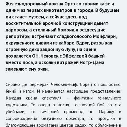
Железнодорожный вокзал Орсэ со своими кафе и
одним из первых кинотеатров в городе. В будущем
он станет музеем, а сейчас здесь под
восхитительной арочной конструкцией дымят
паровозы, а столичный бомонд и вездесущие
репортёры встречают сладкоголосого Монфлери,
окруженного дивами из кабаре. Вдруг, разрывая
огромную декорационную Луну, на сцене
появляется ОН. Человек с Эйфелевой башней
вместо носа, а осколки витражей Нотр-Дама
заменяют ему очки.
Сирано де Бержерак. Человек-миф. Борец с пошлостью.
Гений и изгой. И начинается настоящее представление!
Каждая сцена спектакля – фантазии гениального
художника. То опера о носах, то ночной бой со ста
убийцами, то вечерний променад по Парижу в
сопровождении безумного оркестра, то прогулка в
благоухающем ароматами цветов садах, то объяснение в