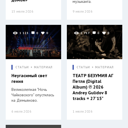
музыканта.
15 июля 2026
9 июля 2026
1 123
0
0
1 717
0
0
СТАТЬИ
МАТЕРИАЛ
СТАТЬИ
МАТЕРИАЛ
Неугасимый свет
ТЕАТР БЕЗУМИЯ АГ
гения
Петля (Digital
Album) ℗ 2026
Великолепная "Ночь
Andrey Gulidov 8
Чайковского" опустилась
tracks = 27'15"
на Демьяново.
6 июля 2026
1 июля 2026