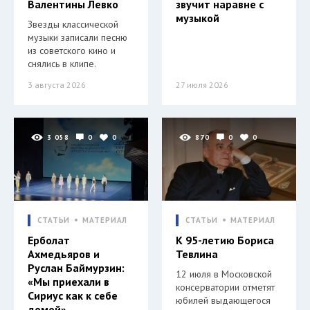
Валентины Левко
звучит наравне с
музыкой
Звезды классической
музыки записали песню
из советского кино и
снялись в клипе.
3 августа 2026
27 июля 2026
3 058
0
0
870
0
0
СТАТЬИ
МАТЕРИАЛ
СТАТЬИ
МАТЕРИАЛ
Ерболат
К 95-летию Бориса
Ахмедьяров и
Тевлина
Руслан Баймурзин:
12 июля в Московской
«Мы приехали в
консерватории отметят
Сириус как к себе
юбилей выдающегося
домой»