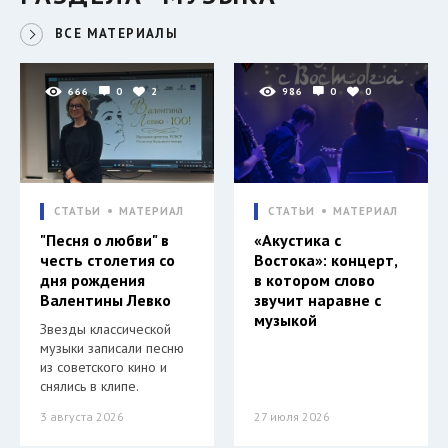
ВСЕ МАТЕРИАЛЫ
666
0
2
986
0
0
СТАТЬИ
МАТЕРИАЛ
СТАТЬИ
МАТЕРИАЛ
"Песня о любви" в
«Акустика с
честь столетия со
Востока»: концерт,
дня рождения
в котором слово
Валентины Левко
звучит наравне с
музыкой
Звезды классической
музыки записали песню
из советского кино и
снялись в клипе.
3 августа 2026
27 июля 2026