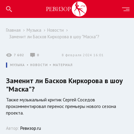
Главная
Музыка
Новости
Заменит ли Басков Киркорова в шоу "Маска"?
7 602
0
8 февраля 2024 16:01
МУЗЫКА
НОВОСТИ
МАТЕРИАЛ
Заменит ли Басков Киркорова в шоу
"Маска"?
Также музыкальный критик Сергей Соседов
прокомментировал перенос премьеры нового сезона
проекта.
Автор:
Ревизор.ru