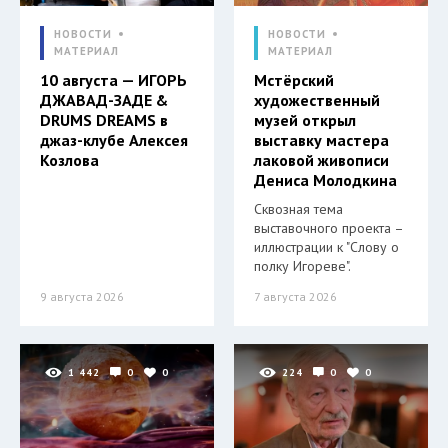
НОВОСТИ
НОВОСТИ
МАТЕРИАЛ
МАТЕРИАЛ
10 августа — ИГОРЬ
Мстёрский
ДЖАВАД-ЗАДЕ &
художественный
DRUMS DREAMS в
музей открыл
джаз-клубе Алексея
выставку мастера
Козлова
лаковой живописи
Дениса Молодкина
Сквозная тема
выставочного проекта –
иллюстрации к "Слову о
полку Игореве".
9 августа 2026
7 августа 2026
1 442
0
0
224
0
0