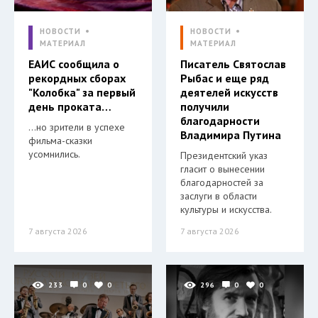
НОВОСТИ
НОВОСТИ
МАТЕРИАЛ
МАТЕРИАЛ
ЕАИС сообщила о
Писатель Святослав
рекордных сборах
Рыбас и еще ряд
"Колобка" за первый
деятелей искусств
день проката…
получили
благодарности
…но зрители в успехе
Владимира Путина
фильма-сказки
усомнились.
Президентский указ
гласит о вынесении
благодарностей за
заслуги в области
культуры и искусства.
7 августа 2026
7 августа 2026
233
0
0
296
0
0