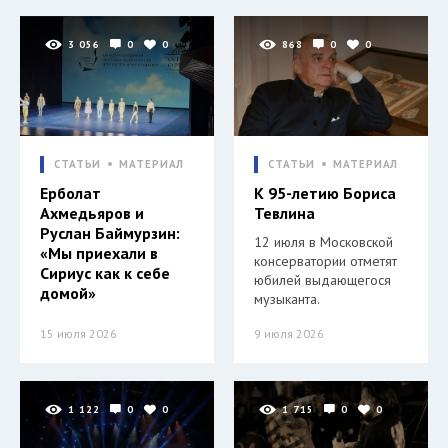
3 056
0
0
868
0
0
СТАТЬИ
МАТЕРИАЛ
СТАТЬИ
МАТЕРИАЛ
Ерболат
К 95-летию Бориса
Ахмедьяров и
Тевлина
Руслан Баймурзин:
12 июля в Московской
«Мы приехали в
консерватории отметят
Сириус как к себе
юбилей выдающегося
домой»
музыканта.
15 июля 2026
9 июля 2026
1 122
0
0
1 715
0
0