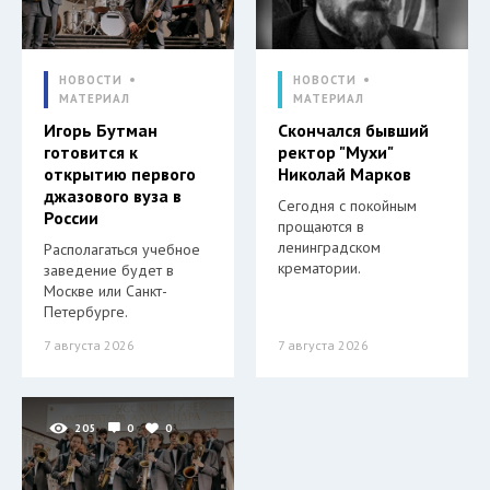
НОВОСТИ
НОВОСТИ
МАТЕРИАЛ
МАТЕРИАЛ
Игорь Бутман
Скончался бывший
готовится к
ректор "Мухи"
открытию первого
Николай Марков
джазового вуза в
Сегодня с покойным
России
прощаются в
ленинградском
Располагаться учебное
крематории.
заведение будет в
Москве или Санкт-
Петербурге.
7 августа 2026
7 августа 2026
205
0
0