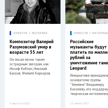
НОВОСТИ
МАТЕРИАЛ
НОВОСТИ
МАТЕРИА
Композитор Валерий
Российские
Разумовский умер в
музыканты будут
возрасте 55 лет
платить по милли
рублей за
Он писал песни таким
уничтожение тан
эстрадным звездам, как
Leopard
Иосиф Кобзон, Николай
Басков, Филипп Киркоров.
Инициатива принадле
основателю группы
"Земляне" Владимиру
Киселеву, его поддерж
творческая интеллиген
3 августа 2023
15 июня 2023