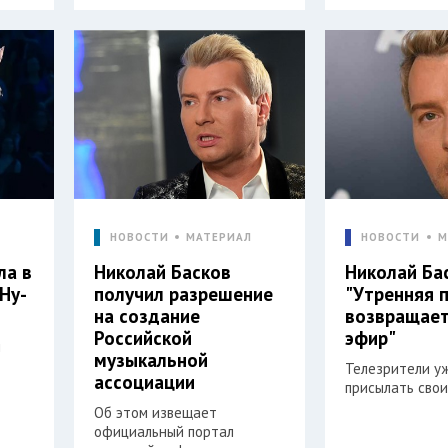
Л
НОВОСТИ
МАТЕРИАЛ
НОВОСТИ
М
ла в
Николай Басков
Николай Ба
Ну-
получил разрешение
"Утренняя 
на создание
возвращает
Российской
эфир"
н
музыкальной
Телезрители у
ассоциации
присылать свои
Об этом извещает
официальный портал