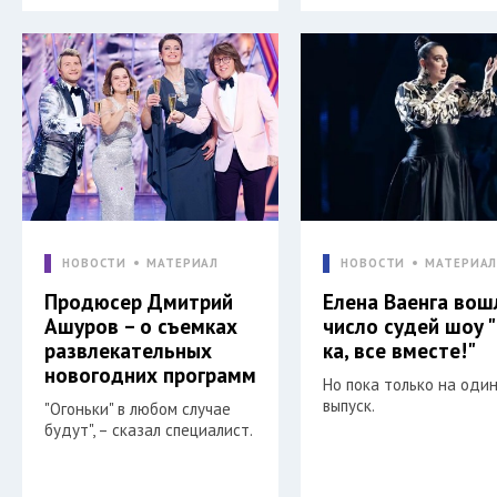
НОВОСТИ
МАТЕРИАЛ
НОВОСТИ
МАТЕРИА
Продюсер Дмитрий
Елена Ваенга вош
Ашуров – о съемках
число судей шоу "
развлекательных
ка, все вместе!"
новогодних программ
Но пока только на оди
выпуск.
"Огоньки" в любом случае
будут", – сказал специалист.