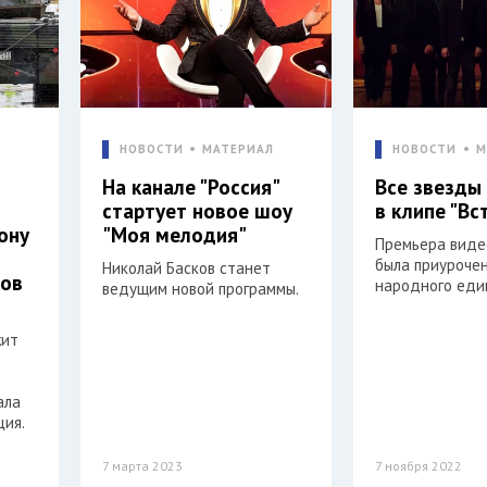
Л
НОВОСТИ
МАТЕРИАЛ
НОВОСТИ
М
На канале "Россия"
Все звезды
стартует новое шоу
в клипе "Вс
ону
"Моя мелодия"
Премьера виде
была приуроче
Николай Басков станет
ков
народного еди
ведущим новой программы.
жит
ала
ция.
7 марта 2023
7 ноября 2022