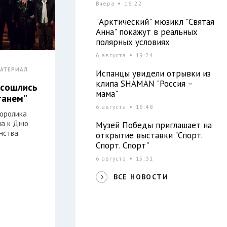
Вчера
16:22
"Арктический" мюзикл "Святая
Анна" покажут в реальных
полярных условиях
6 августа
19:24
АТЕРИАЛ
Испанцы увидели отрывки из
клипа SHAMAN "Россия –
 сошлись
мама"
танем"
6 августа
16:48
оролика
на к Дню
Музей Победы приглашает на
нства.
открытие выставки "Спорт.
Спорт. Спорт"
6 августа
15:31
ВСЕ НОВОСТИ