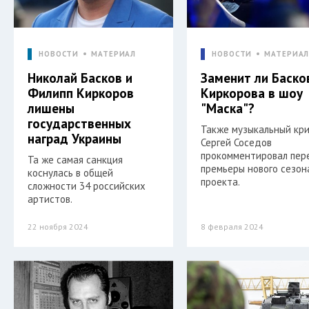
НОВОСТИ
МАТЕРИАЛ
НОВОСТИ
МАТЕРИА
Николай Басков и
Заменит ли Баско
Филипп Киркоров
Киркорова в шоу
лишены
"Маска"?
государственных
Также музыкальный кр
наград Украины
Сергей Соседов
прокомментировал пер
Та же самая санкция
премьеры нового сезон
коснулась в общей
проекта.
сложности 34 российских
артистов.
22 ноября 2024
8 февраля 2024