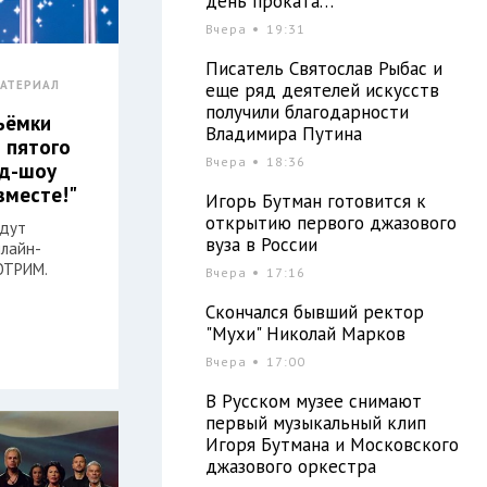
день проката…
Вчера
19:31
Писатель Святослав Рыбас и
АТЕРИАЛ
еще ряд деятелей искусств
получили благодарности
ъёмки
Владимира Путина
 пятого
Вчера
18:36
нд-шоу
 вместе!"
Игорь Бутман готовится к
открытию первого джазового
удут
вуза в России
нлайн-
ОТРИМ.
Вчера
17:16
Скончался бывший ректор
"Мухи" Николай Марков
Вчера
17:00
В Русском музее снимают
первый музыкальный клип
Игоря Бутмана и Московского
джазового оркестра