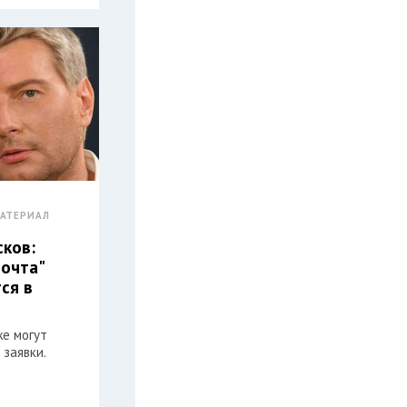
АТЕРИАЛ
сков:
почта"
ся в
же могут
 заявки.