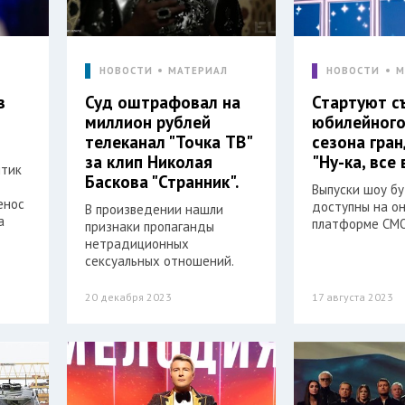
Л
НОВОСТИ
МАТЕРИАЛ
НОВОСТИ
М
в
Суд оштрафовал на
Стартуют с
миллион рублей
юбилейного
телеканал "Точка ТВ"
сезона гра
за клип Николая
"Ну-ка, все
итик
Баскова "Странник".
Выпуски шоу б
енос
доступны на о
В произведении нашли
а
платформе СМ
признаки пропаганды
нетрадиционных
сексуальных отношений.
20 декабря 2023
17 августа 2023