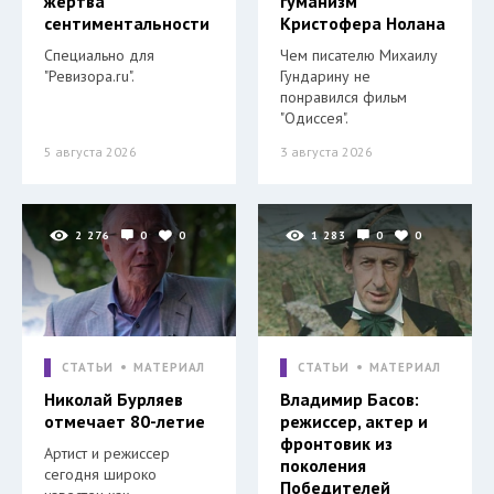
жертва
гуманизм
сентиментальности
Кристофера Нолана
Специально для
Чем писателю Михаилу
"Ревизора.ru".
Гундарину не
понравился фильм
"Одиссея".
5 августа 2026
3 августа 2026
2 276
0
0
1 283
0
0
СТАТЬИ
МАТЕРИАЛ
СТАТЬИ
МАТЕРИАЛ
Николай Бурляев
Владимир Басов:
отмечает 80-летие
режиссер, актер и
фронтовик из
Артист и режиссер
поколения
сегодня широко
Победителей