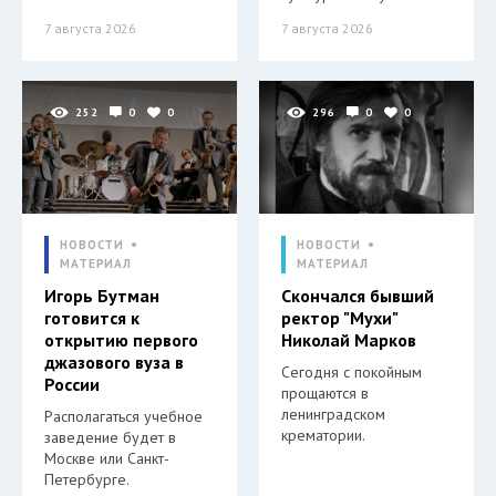
7 августа 2026
7 августа 2026
252
0
0
296
0
0
НОВОСТИ
НОВОСТИ
МАТЕРИАЛ
МАТЕРИАЛ
Игорь Бутман
Скончался бывший
готовится к
ректор "Мухи"
открытию первого
Николай Марков
джазового вуза в
Сегодня с покойным
России
прощаются в
ленинградском
Располагаться учебное
крематории.
заведение будет в
Москве или Санкт-
Петербурге.