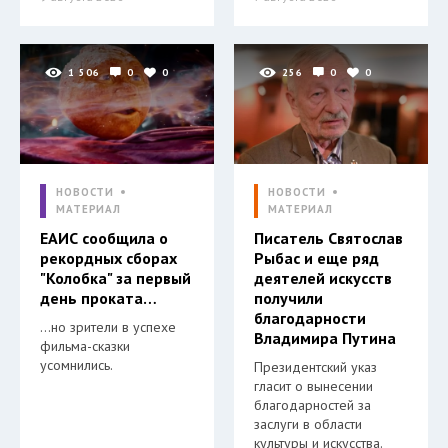
1 506
0
0
256
0
0
НОВОСТИ
НОВОСТИ
МАТЕРИАЛ
МАТЕРИАЛ
ЕАИС сообщила о
Писатель Святослав
рекордных сборах
Рыбас и еще ряд
"Колобка" за первый
деятелей искусств
день проката…
получили
благодарности
…но зрители в успехе
Владимира Путина
фильма-сказки
усомнились.
Президентский указ
гласит о вынесении
благодарностей за
заслуги в области
культуры и искусства.