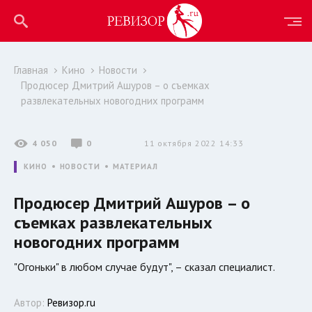
Главная
Кино
Новости
Продюсер Дмитрий Ашуров – о съемках
развлекательных новогодних программ
4 050
0
11 октября 2022 14:33
КИНО
НОВОСТИ
МАТЕРИАЛ
Продюсер Дмитрий Ашуров – о
съемках развлекательных
новогодних программ
"Огоньки" в любом случае будут", – сказал специалист.
Автор:
Ревизор.ru