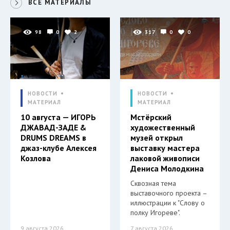
ВСЕ МАТЕРИАЛЫ
98
0
2
317
0
0
НОВОСТИ
НОВОСТИ
МАТЕРИАЛ
МАТЕРИАЛ
10 августа — ИГОРЬ
Мстёрский
ДЖАВАД-ЗАДЕ &
художественный
DRUMS DREAMS в
музей открыл
джаз-клубе Алексея
выставку мастера
Козлова
лаковой живописи
Дениса Молодкина
Сквозная тема
выставочного проекта –
иллюстрации к "Слову о
полку Игореве".
9 августа 2026
7 августа 2026