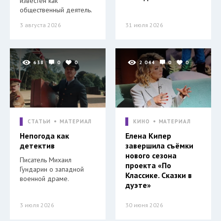
известен как
общественный деятель.
3 августа 2026
31 июля 2026
638
0
0
2 044
0
0
СТАТЬИ
МАТЕРИАЛ
КИНО
МАТЕРИАЛ
Непогода как
Елена Кипер
детектив
завершила съёмки
нового сезона
Писатель Михаил
проекта «По
Гундарин о западной
Классике. Сказки в
военной драме.
дуэте»
3 июля 2026
30 июня 2026