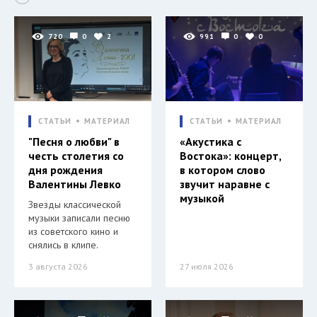
720
0
2
991
0
0
СТАТЬИ
МАТЕРИАЛ
СТАТЬИ
МАТЕРИАЛ
"Песня о любви" в
«Акустика с
честь столетия со
Востока»: концерт,
дня рождения
в котором слово
Валентины Левко
звучит наравне с
музыкой
Звезды классической
музыки записали песню
из советского кино и
снялись в клипе.
3 августа 2026
27 июля 2026