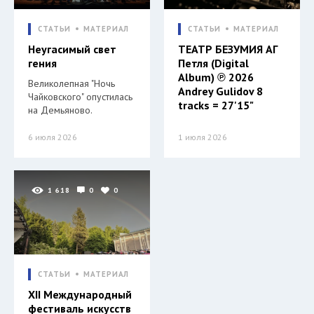
СТАТЬИ
МАТЕРИАЛ
СТАТЬИ
МАТЕРИАЛ
Неугасимый свет
ТЕАТР БЕЗУМИЯ АГ
гения
Петля (Digital
Album) ℗ 2026
Великолепная "Ночь
Andrey Gulidov 8
Чайковского" опустилась
tracks = 27'15"
на Демьяново.
6 июля 2026
1 июля 2026
1 618
0
0
СТАТЬИ
МАТЕРИАЛ
XII Международный
фестиваль искусств