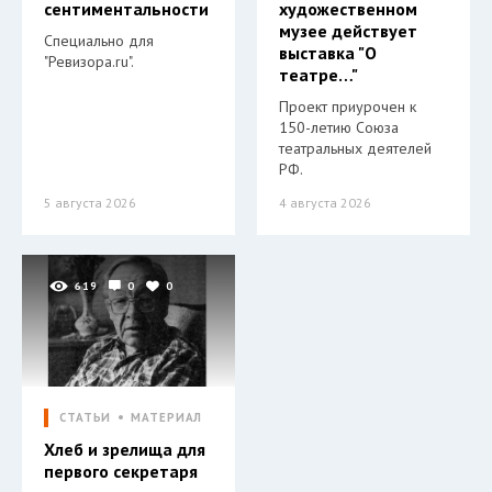
сентиментальности
художественном
музее действует
Специально для
выставка "О
"Ревизора.ru".
театре…"
Проект приурочен к
150-летию Союза
театральных деятелей
РФ.
5 августа 2026
4 августа 2026
619
0
0
СТАТЬИ
МАТЕРИАЛ
Хлеб и зрелища для
первого секретаря