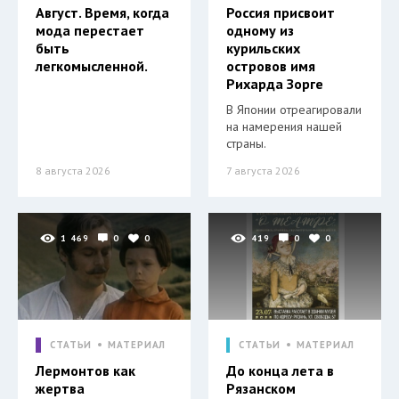
Август. Время, когда
Россия присвоит
мода перестает
одному из
быть
курильских
легкомысленной.
островов имя
Рихарда Зорге
В Японии отреагировали
на намерения нашей
страны.
8 августа 2026
7 августа 2026
1 469
0
0
419
0
0
СТАТЬИ
МАТЕРИАЛ
СТАТЬИ
МАТЕРИАЛ
Лермонтов как
До конца лета в
жертва
Рязанском