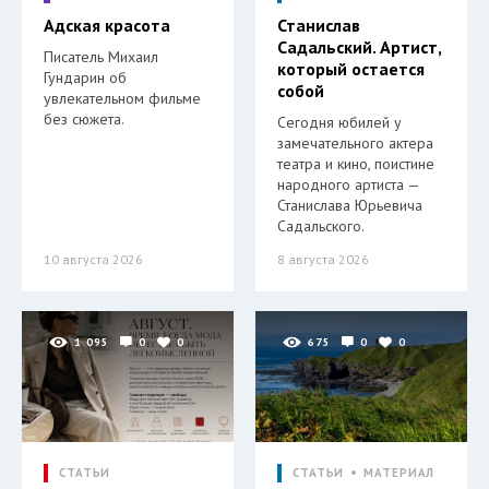
Адская красота
Станислав
Садальский. Артист,
Писатель Михаил
который остается
Гундарин об
собой
увлекательном фильме
без сюжета.
Сегодня юбилей у
замечательного актера
театра и кино, поистине
народного артиста —
Станислава Юрьевича
Садальского.
10 августа 2026
8 августа 2026
1 095
0
0
675
0
0
СТАТЬИ
СТАТЬИ
МАТЕРИАЛ