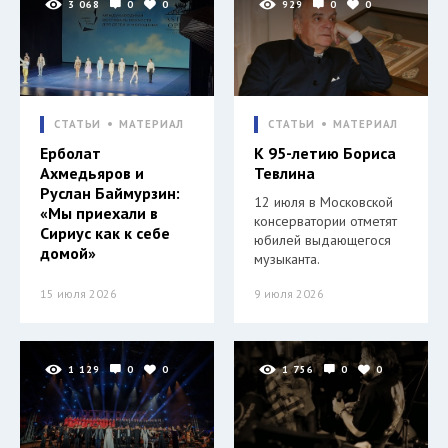
3 068
0
0
929
0
0
СТАТЬИ
МАТЕРИАЛ
СТАТЬИ
МАТЕРИАЛ
Ерболат
К 95-летию Бориса
Ахмедьяров и
Тевлина
Руслан Баймурзин:
12 июля в Московской
«Мы приехали в
консерватории отметят
Сириус как к себе
юбилей выдающегося
домой»
музыканта.
15 июля 2026
9 июля 2026
1 129
0
0
1 756
0
0