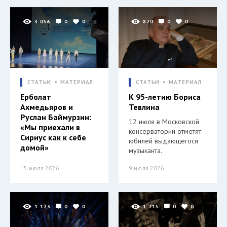
3 056
0
0
870
0
0
СТАТЬИ
МАТЕРИАЛ
СТАТЬИ
МАТЕРИАЛ
Ерболат
К 95-летию Бориса
Ахмедьяров и
Тевлина
Руслан Баймурзин:
12 июля в Московской
«Мы приехали в
консерватории отметят
Сириус как к себе
юбилей выдающегося
домой»
музыканта.
15 июля 2026
9 июля 2026
1 123
0
0
1 715
0
0