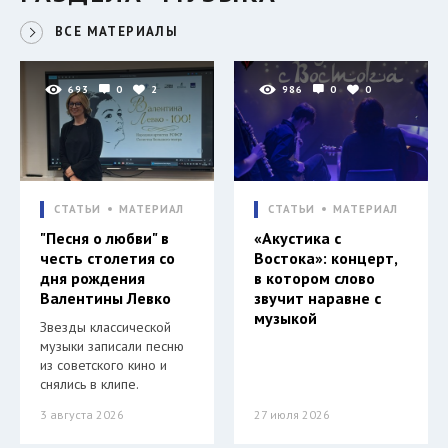
ВСЕ МАТЕРИАЛЫ
693
0
2
986
0
0
СТАТЬИ
МАТЕРИАЛ
СТАТЬИ
МАТЕРИАЛ
"Песня о любви" в
«Акустика с
честь столетия со
Востока»: концерт,
дня рождения
в котором слово
Валентины Левко
звучит наравне с
музыкой
Звезды классической
музыки записали песню
из советского кино и
снялись в клипе.
3 августа 2026
27 июля 2026