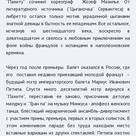
“Пахиту” сочинил хореограф Жозеф Мазилье. От
литературного источника (“Цыганочка” Сервантеса) в
либретто остался только мотив украденной цыганами
знатной девицы в бытность ее младенцем. Все остальное,
исчезнув из шестнадцатого века, воскресло в
девятнадцатом и свелось к любовным приключениям на
фоне войны французов с испанцами в наполеоновские
времена.
Через год после премьеры балет оказался в России, где
его поставил недавно приехавший молодой француз –
будущий мэтр императорского балета Мариус Иванович
Петипа. Спустя много десятилетий мэтр вернулся к
“Пахите”, переставив ее заново, присочинив детскую
мазурку и “Гран па” на музыку Минкуса - апофеоз женского
танца, блестящий иерархический ансамбль-дивертисмент
с участием примы, премьера, первых и вторых солисток. В
этом изменчивом параде без труда находили место
вставные вариации из других спектаклей: Петипа охотно