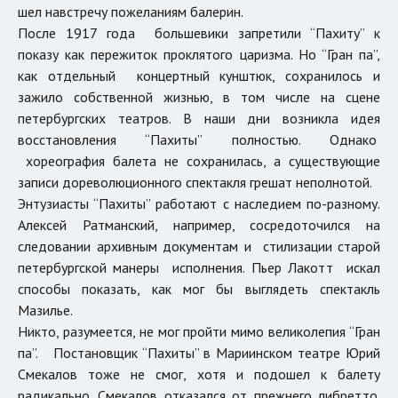
шел навстречу пожеланиям балерин.
После 1917 года большевики запретили “Пахиту” к
показу как пережиток проклятого царизма. Но “Гран па”,
как отдельный концертный кунштюк, сохранилось и
зажило собственной жизнью, в том числе на сцене
петербургских театров. В наши дни возникла идея
восстановления “Пахиты” полностью. Однако
хореография балета не сохранилась, а существующие
записи дореволюционного спектакля грешат неполнотой.
Энтузиасты “Пахиты” работают с наследием по-разному.
Алексей Ратманский, например, сосредоточился на
следовании архивным документам и стилизации старой
петербургской манеры исполнения. Пьер Лакотт искал
способы показать, как мог бы выглядеть спектакль
Мазилье.
Никто, разумеется, не мог пройти мимо великолепия “Гран
па”. Постановщик “Пахиты” в Мариинском театре Юрий
Смекалов тоже не смог, хотя и подошел к балету
радикально. Смекалов отказался от прежнего либретто.