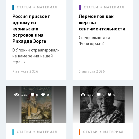
СТАТЬИ
МАТЕРИАЛ
СТАТЬИ
МАТЕРИАЛ
Россия присвоит
Лермонтов как
одному из
жертва
курильских
сентиментальности
островов имя
Специально для
Рихарда Зорге
"Ревизора.ru".
В Японии отреагировали
на намерения нашей
страны.
7 августа 2026
5 августа 2026
336
0
0
567
0
0
СТАТЬИ
МАТЕРИАЛ
СТАТЬИ
МАТЕРИАЛ