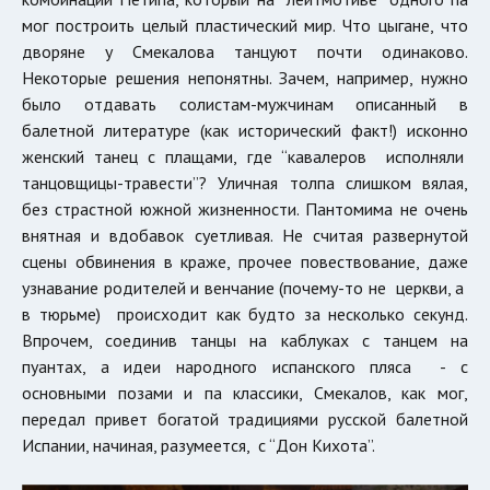
мог построить целый пластический мир. Что цыгане, что
дворяне у Смекалова танцуют почти одинаково.
Некоторые решения непонятны. Зачем, например, нужно
было отдавать солистам-мужчинам описанный в
балетной литературе (как исторический факт!) исконно
женский танец с плащами, где “кавалеров исполняли
танцовщицы-травести”? Уличная толпа слишком вялая,
без страстной южной жизненности. Пантомима не очень
внятная и вдобавок суетливая. Не считая развернутой
сцены обвинения в краже, прочее повествование, даже
узнавание родителей и венчание (почему-то не церкви, а
в тюрьме) происходит как будто за несколько секунд.
Впрочем, соединив танцы на каблуках с танцем на
пуантах, а идеи народного испанского пляса - с
основными позами и па классики, Смекалов, как мог,
передал привет богатой традициями русской балетной
Испании, начиная, разумеется, с “Дон Кихота”.