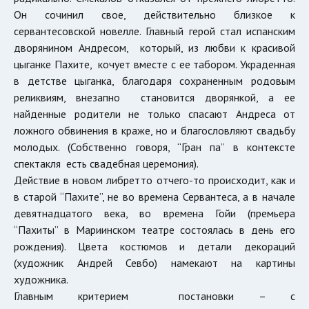
Он сочинил свое, действительно близкое к
сервантесовской новелле. Главный герой стал испанским
дворянином Андресом, который, из любви к красивой
цыганке Пахите, кочует вместе с ее табором. Украденная
в детстве цыганка, благодаря сохраненным родовым
реликвиям, внезапно становится дворянкой, а ее
найденные родители не только спасают Андреса от
ложного обвинения в краже, но и благословляют свадьбу
молодых. (Собственно говоря, “Гран па” в контексте
спектакля есть свадебная церемония).
Действие в новом либретто отчего-то происходит, как и
в старой “Пахите”, не во времена Сервантеса, а в начале
девятнадцатого века, во времена Гойи (премьера
“Пахиты” в Мариинском театре состоялась в день его
рождения). Цвета костюмов и детали декораций
(художник Андрей Севбо) намекают на картины
художника.
Главным критерием постановки – с