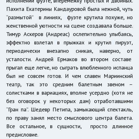
исполнении фуэте, вперемежку простых и двойных.
Пахита Екатерины Кандауровой была нежной, чуть
“размытой” в линиях, фуэте крутила похуже, но
женственной уютности на сцене создавала больше.
Тимур Аскеров (Андреас) ослепительно улыбаясь,
эффектно взлетал в прыжках и крутил пируэт,
периодически внезапно сникая, наверно, от
усталости. Андрей Ермаков во втором составе
прыгал еще легче, но сыграть влюбленного испанца
был не совсем готов. И чем славен Мариинский
театр, так это средним балетным звеном –
солистками в вариациях, вполне усердно (хотя не
без оговорок у некоторых дам) отработавшими
“Гран па”. Шедевр Петипа, замыкающий спектакль,
по праву занял место смыслового центра балета.
Все остальное, в сущности, просто длинное
предисловие.