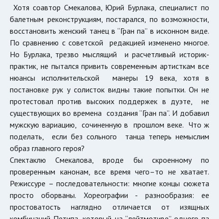
Хотя соавтор Смекалова, Юрий Бурлака, специалист по
балетным реконструкциям, постарался, по возможности,
восстановить женский танец в “Гран па” в исконном виде.
По сравнению с советской редакцией изменено многое.
Но Бурлака, трезво мыслящий и расчетливый историк-
практик, не пытался привить современным артисткам все
нюансы исполнительской манеры 19 века, хотя в
постановке рук у солисток видны такие попытки. Он не
протестовал против высоких поддержек в дуэте, не
существующих во времена создания “Гран па”. И добавил
мужскую вариацию, сочиненную в прошлом веке. Что ж
поделать, если без сольного танца теперь немыслим
образ главного героя?
Спектаклю Смекалова, вроде бы скроенному по
проверенным канонам, все время чего–то не хватает.
Режиссуре – последовательности: многие концы сюжета
просто оборваны. Хореографии - разнообразия: ее
простоватость наглядно отличается от изящных
комбинаций Петипа, который на “лейтмотиве” одного па