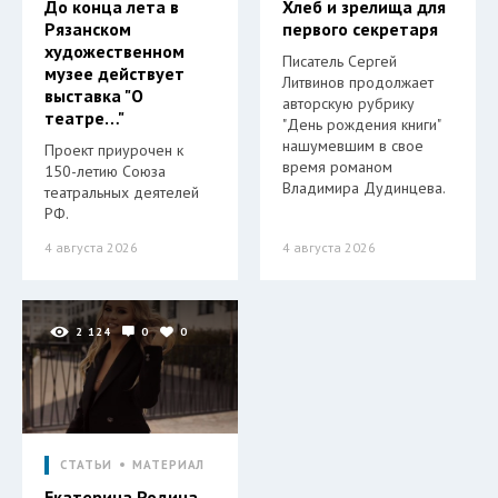
До конца лета в
Хлеб и зрелища для
Рязанском
первого секретаря
художественном
Писатель Сергей
музее действует
Литвинов продолжает
выставка "О
авторскую рубрику
театре…"
"День рождения книги"
нашумевшим в свое
Проект приурочен к
время романом
150-летию Союза
Владимира Дудинцева.
театральных деятелей
РФ.
4 августа 2026
4 августа 2026
2 124
0
0
СТАТЬИ
МАТЕРИАЛ
Екатерина Родина