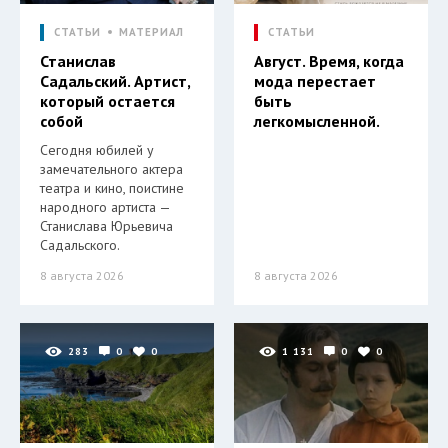
СТАТЬИ
МАТЕРИАЛ
СТАТЬИ
Станислав
Август. Время, когда
Садальский. Артист,
мода перестает
который остается
быть
собой
легкомысленной.
Сегодня юбилей у
замечательного актера
театра и кино, поистине
народного артиста —
Станислава Юрьевича
Садальского.
8 августа 2026
8 августа 2026
283
0
0
1 131
0
0