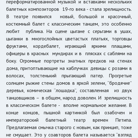
переформатированной музыкой и вставками нескольких
балетных композиторов 19-го века - стала зрелищность.
В театре появился новый, большой и красочный,
костюмный балет с классическим танцем, это особенно
любит публика. На сцене цыгане с серьгами в ушах,
цыганки в многослойных цветастых платьях, торговцы
фруктами, кордебалет, играющий яркими плащами,
офицеры в красных мундирах и в плясках с саблями на
боку. Огромные портреты знатных предков на стенах
дома, притоптывающие на каблучках девицы с розами в
волосах, толстенький прыгающий патер. Прогретые
солнцем рыжие стены домов в яркой зелени, “бродячие”
деревья, комическая “лошадка”, составленная из двух
танцовщиков – в общем, народ доволен. И зрелищность
в классическом балете - вполне нормальное желание. В
конце концов, пышной картинкой был озабочен и
императорский балетный театр времен Петипа.
Предлагаемая смычка старого с новым, как принцип, тоже
не смущает. Это у соавторов балета называется “взгляд