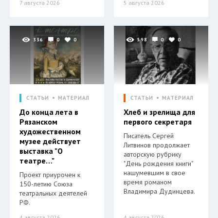
7 августа 2026
5 августа 2026
336
0
0
598
0
0
СТАТЬИ
МАТЕРИАЛ
СТАТЬИ
МАТЕРИАЛ
До конца лета в
Хлеб и зрелища для
Рязанском
первого секретаря
художественном
Писатель Сергей
музее действует
Литвинов продолжает
выставка "О
авторскую рубрику
театре…"
"День рождения книги"
нашумевшим в свое
Проект приурочен к
время романом
150-летию Союза
Владимира Дудинцева.
театральных деятелей
РФ.
4 августа 2026
4 августа 2026