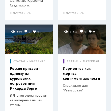
Станислава Юрьевича
Садальского.
8 августа 2026
8 августа 2026
360
0
0
1 311
0
0
СТАТЬИ
МАТЕРИАЛ
СТАТЬИ
МАТЕРИАЛ
Россия присвоит
Лермонтов как
одному из
жертва
курильских
сентиментальности
островов имя
Специально для
Рихарда Зорге
"Ревизора.ru".
В Японии отреагировали
на намерения нашей
страны.