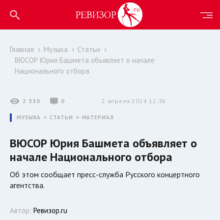
Главная
Музыка
Статьи
ВЮСОР Юрия Башмета объявляет о начале
Национального отбора
2 330
0
2 апреля 2024 12:36
МУЗЫКА
СТАТЬИ
МАТЕРИАЛ
ВЮСОР Юрия Башмета объявляет о
начале Национального отбора
Об этом сообщает пресс-служба Русского концертного
агентства.
Автор:
Ревизор.ru