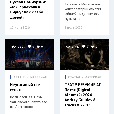
Руслан Баймурзин:
12 июля в Московской
«Мы приехали в
консерватории отметят
Сириус как к себе
юбилей выдающегося
домой»
музыканта.
15 июля 2026
9 июля 2026
1 129
0
0
1 723
0
0
СТАТЬИ
МАТЕРИАЛ
СТАТЬИ
МАТЕРИАЛ
Неугасимый свет
ТЕАТР БЕЗУМИЯ АГ
гения
Петля (Digital
Album) ℗ 2026
Великолепная "Ночь
Andrey Gulidov 8
Чайковского" опустилась
tracks = 27'15"
на Демьяново.