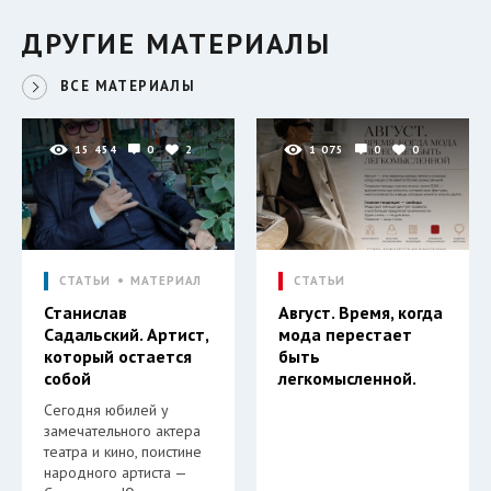
ДРУГИЕ МАТЕРИАЛЫ
ВСЕ МАТЕРИАЛЫ
15 454
0
2
1 075
0
0
СТАТЬИ
МАТЕРИАЛ
СТАТЬИ
Станислав
Август. Время, когда
Садальский. Артист,
мода перестает
который остается
быть
собой
легкомысленной.
Сегодня юбилей у
замечательного актера
театра и кино, поистине
народного артиста —