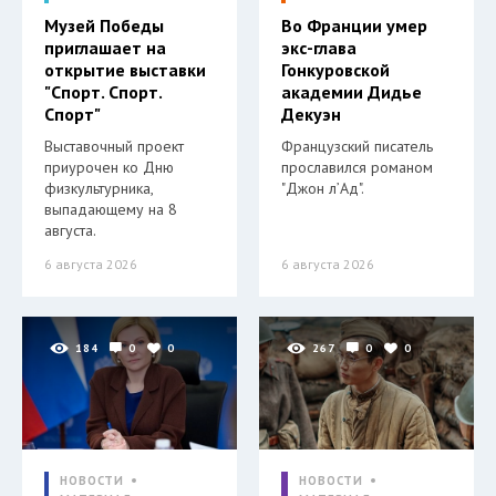
Музей Победы
Во Франции умер
приглашает на
экс-глава
открытие выставки
Гонкуровской
"Спорт. Спорт.
академии Дидье
Спорт"
Декуэн
Выставочный проект
Французский писатель
приурочен ко Дню
прославился романом
физкультурника,
"Джон л’Ад".
выпадающему на 8
августа.
6 августа 2026
6 августа 2026
184
0
0
267
0
0
НОВОСТИ
НОВОСТИ