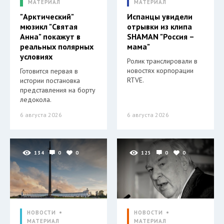
МАТЕРИАЛ
МАТЕРИАЛ
"Арктический"
Испанцы увидели
мюзикл "Святая
отрывки из клипа
Анна" покажут в
SHAMAN "Россия –
реальных полярных
мама"
условиях
Ролик транслировали в
новостях корпорации
Готовится первая в
RTVE.
истории постановка
представления на борту
ледокола.
6 августа 2026
6 августа 2026
134
0
0
125
0
0
НОВОСТИ
НОВОСТИ
МАТЕРИАЛ
МАТЕРИАЛ