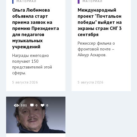
МАТЕРИАЛ
МАТЕРИАЛ
Ольга Любимова
Международный
объявила старт
проект "Почтальон
приема заявок на
победы" выйдет на
премию Президента
экраны стран СНГ 3
для педагогов
сентября
музыкальных
Режиссер фильма о
учреждений
фронтовой почте –
Айнур Аскаров.
Награды ежегодно
получают 150
представителей этой
сферы.
5 августа 2026
5 августа 2026
301
0
0