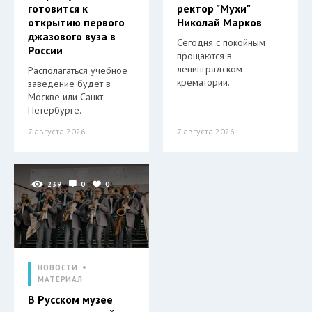
готовится к
ректор "Мухи"
открытию первого
Николай Марков
джазового вуза в
Сегодня с покойным
России
прощаются в
ленинградском
Располагаться учебное
крематории.
заведение будет в
Москве или Санкт-
Петербурге.
7 августа 2026
7 августа 2026
239
0
0
НОВОСТИ
МАТЕРИАЛ
В Русском музее