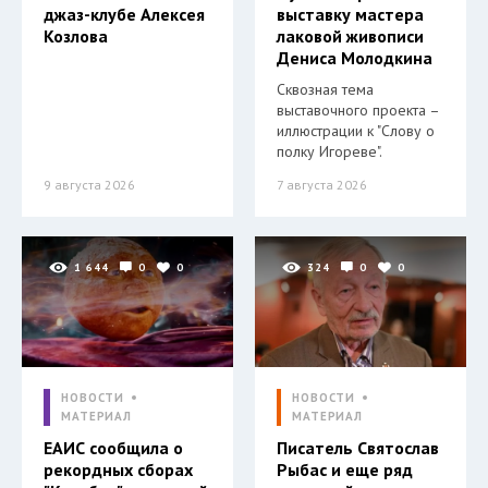
джаз-клубе Алексея
выставку мастера
Козлова
лаковой живописи
Дениса Молодкина
Сквозная тема
выставочного проекта –
иллюстрации к "Слову о
полку Игореве".
9 августа 2026
7 августа 2026
1 644
0
0
324
0
0
НОВОСТИ
НОВОСТИ
МАТЕРИАЛ
МАТЕРИАЛ
ЕАИС сообщила о
Писатель Святослав
рекордных сборах
Рыбас и еще ряд