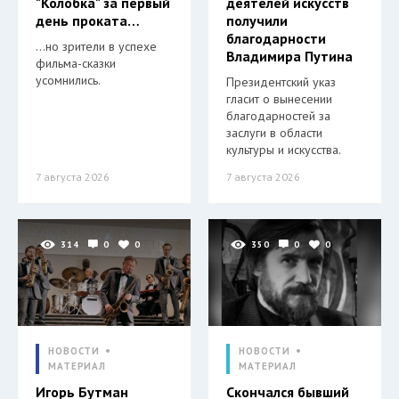
"Колобка" за первый
деятелей искусств
день проката…
получили
благодарности
…но зрители в успехе
Владимира Путина
фильма-сказки
усомнились.
Президентский указ
гласит о вынесении
благодарностей за
заслуги в области
культуры и искусства.
7 августа 2026
7 августа 2026
314
0
0
350
0
0
НОВОСТИ
НОВОСТИ
МАТЕРИАЛ
МАТЕРИАЛ
Игорь Бутман
Скончался бывший