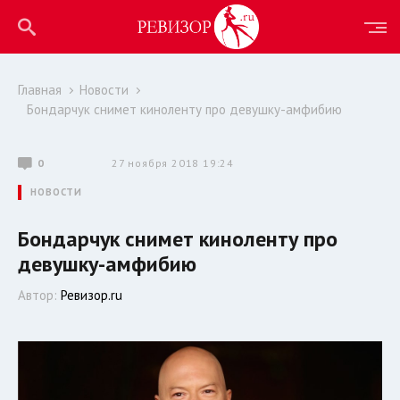
Главная
Новости
Бондарчук снимет киноленту про девушку-амфибию
0
27 ноября 2018 19:24
НОВОСТИ
Бондарчук снимет киноленту про
девушку-амфибию
Автор:
Ревизор.ru