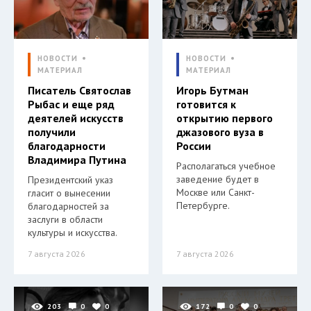
НОВОСТИ
НОВОСТИ
МАТЕРИАЛ
МАТЕРИАЛ
Писатель Святослав
Игорь Бутман
Рыбас и еще ряд
готовится к
деятелей искусств
открытию первого
получили
джазового вуза в
благодарности
России
Владимира Путина
Располагаться учебное
заведение будет в
Президентский указ
Москве или Санкт-
гласит о вынесении
Петербурге.
благодарностей за
заслуги в области
культуры и искусства.
7 августа 2026
7 августа 2026
203
0
0
172
0
0