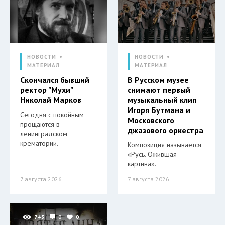
НОВОСТИ
НОВОСТИ
МАТЕРИАЛ
МАТЕРИАЛ
Скончался бывший
В Русском музее
ректор "Мухи"
снимают первый
Николай Марков
музыкальный клип
Игоря Бутмана и
Сегодня с покойным
Московского
прощаются в
джазового оркестра
ленинградском
крематории.
Композиция называется
«Русь. Ожившая
картина».
7 августа 2026
7 августа 2026
743
0
0