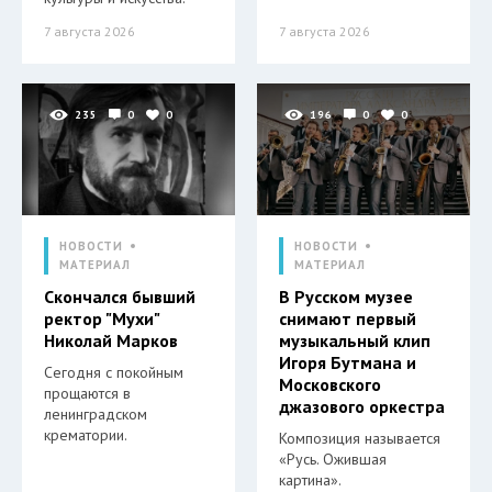
7 августа 2026
7 августа 2026
235
0
0
196
0
0
НОВОСТИ
НОВОСТИ
МАТЕРИАЛ
МАТЕРИАЛ
Скончался бывший
В Русском музее
ректор "Мухи"
снимают первый
Николай Марков
музыкальный клип
Игоря Бутмана и
Сегодня с покойным
Московского
прощаются в
джазового оркестра
ленинградском
крематории.
Композиция называется
«Русь. Ожившая
картина».