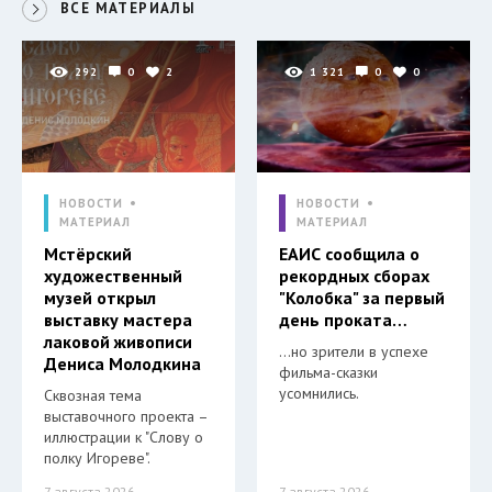
ВСЕ МАТЕРИАЛЫ
292
0
2
1 321
0
0
НОВОСТИ
НОВОСТИ
МАТЕРИАЛ
МАТЕРИАЛ
Мстёрский
ЕАИС сообщила о
художественный
рекордных сборах
музей открыл
"Колобка" за первый
выставку мастера
день проката…
лаковой живописи
…но зрители в успехе
Дениса Молодкина
фильма-сказки
усомнились.
Сквозная тема
выставочного проекта –
иллюстрации к "Слову о
полку Игореве".
7 августа 2026
7 августа 2026