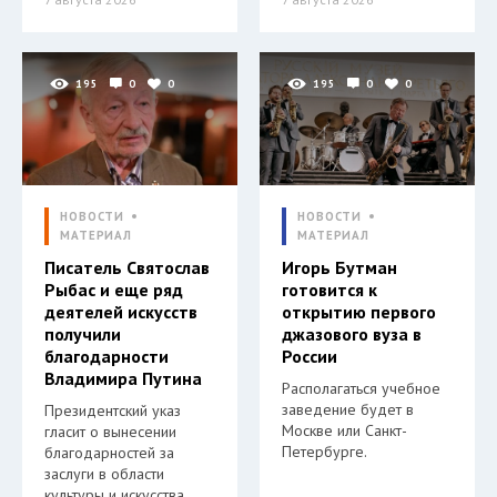
195
0
0
195
0
0
НОВОСТИ
НОВОСТИ
МАТЕРИАЛ
МАТЕРИАЛ
Писатель Святослав
Игорь Бутман
Рыбас и еще ряд
готовится к
деятелей искусств
открытию первого
получили
джазового вуза в
благодарности
России
Владимира Путина
Располагаться учебное
заведение будет в
Президентский указ
Москве или Санкт-
гласит о вынесении
Петербурге.
благодарностей за
заслуги в области
культуры и искусства.