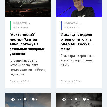
НОВОСТИ
НОВОСТИ
МАТЕРИАЛ
МАТЕРИАЛ
"Арктический"
Испанцы увидели
мюзикл "Святая
отрывки из клипа
Анна" покажут в
SHAMAN "Россия –
реальных полярных
мама"
условиях
Ролик транслировали в
новостях корпорации
Готовится первая в
RTVE.
истории постановка
представления на борту
ледокола.
6 августа 2026
6 августа 2026
147
0
0
128
0
0