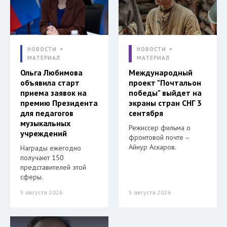
НОВОСТИ
НОВОСТИ
МАТЕРИАЛ
МАТЕРИАЛ
Ольга Любимова
Международный
объявила старт
проект "Почтальон
приема заявок на
победы" выйдет на
премию Президента
экраны стран СНГ 3
для педагогов
сентября
музыкальных
Режиссер фильма о
учреждений
фронтовой почте –
Айнур Аскаров.
Награды ежегодно
получают 150
представителей этой
сферы.
5 августа 2026
5 августа 2026