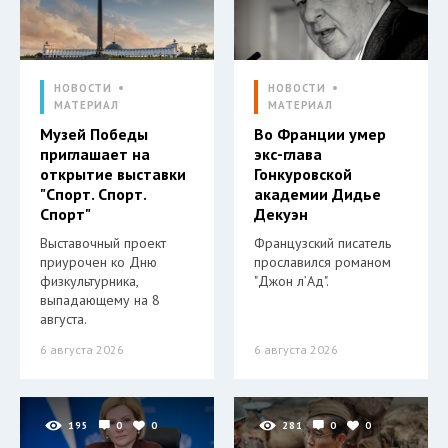
НОВОСТИ
НОВОСТИ
МАТЕРИАЛ
МАТЕРИАЛ
Музей Победы
Во Франции умер
приглашает на
экс-глава
открытие выставки
Гонкуровской
"Спорт. Спорт.
академии Дидье
Спорт"
Декуэн
Выставочный проект
Французский писатель
приурочен ко Дню
прославился романом
физкультурника,
"Джон л’Ад".
выпадающему на 8
августа.
6 августа 2026
6 августа 2026
195
0
0
281
0
0