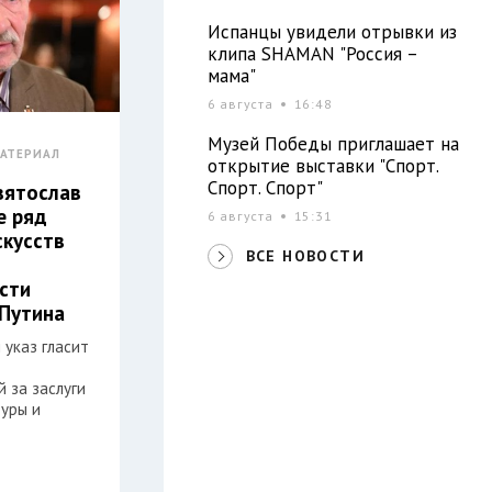
Испанцы увидели отрывки из
клипа SHAMAN "Россия –
мама"
6 августа
16:48
Музей Победы приглашает на
АТЕРИАЛ
открытие выставки "Спорт.
Спорт. Спорт"
вятослав
е ряд
6 августа
15:31
скусств
ВСЕ НОВОСТИ
сти
Путина
 указ гласит
 за заслуги
туры и