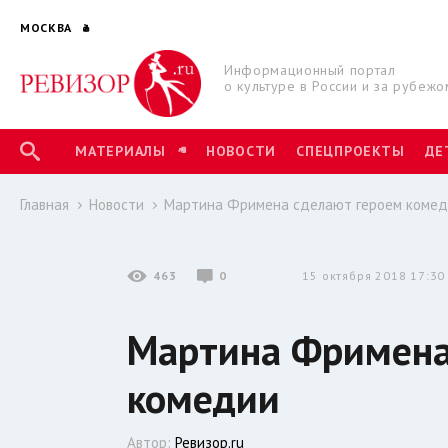
МОСКВА
Информационный портал
о культуре в России и за рубежо
МАТЕРИАЛЫ
НОВОСТИ
СПЕЦПРОЕКТЫ
ДЕ
Главная
Новости
Мартина Фримена сделают героем коме
463
0
15 октября 2018 17:30
Мартина Фримена
комедии
Автор:
Ревизор.ru