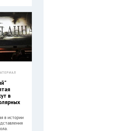
АТЕРИАЛ
ий"
ятая
жут в
олярных
ая в истории
едставления
ола.