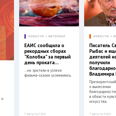
НОВОСТИ
МАТЕРИАЛ
НОВОСТИ
М
ЕАИС сообщила о
Писатель С
рекордных сборах
Рыбас и ещ
"Колобка" за первый
деятелей и
день проката…
получили
благодарно
…но зрители в успехе
Владимира 
фильма-сказки усомнились.
Президентский
о вынесении
благодарностей
в области куль
 о
искусства.
7 августа 2026
7 августа 2026