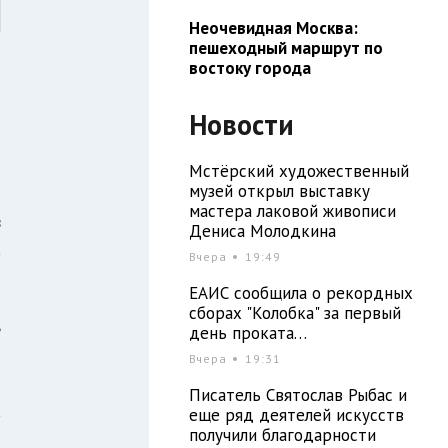
Неочевидная Москва:
пешеходный маршрут по
востоку города
Новости
Мстёрский художественный
музей открыл выставку
мастера лаковой живописи
в
Дениса Молодкина
а
Вчера
19:49
ЕАИС сообщила о рекордных
сборах "Колобка" за первый
е
день проката…
Вчера
19:31
Писатель Святослав Рыбас и
а
еще ряд деятелей искусств
получили благодарности