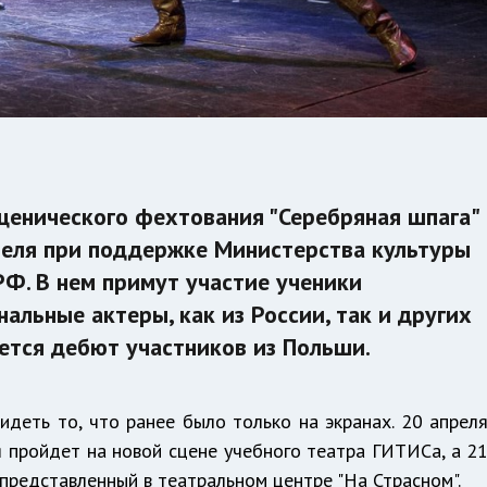
енического фехтования "Серебряная шпага"
преля при поддержке Министерства культуры
РФ. В нем примут участие ученики
альные актеры, как из России, так и других
ается дебют участников из Польши.
деть то, что ранее было только на экранах. 20 апрел
 пройдет на новой сцене учебного театра ГИТИСа, а 2
 представленный в театральном центре "На Страсном".