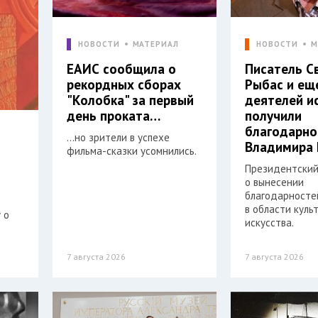
НОВОСТИ
МАТЕРИАЛ
НОВОСТИ
М
ЕАИС сообщила о
Писатель С
рекордных сборах
Рыбас и ещ
"Колобка" за первый
деятелей и
день проката…
получили
благодарно
…но зрители в успехе
Владимира 
фильма-сказки усомнились.
Президентский
о вынесении
благодарностей
в области куль
 о
искусства.
7 августа 2026
7 августа 2026