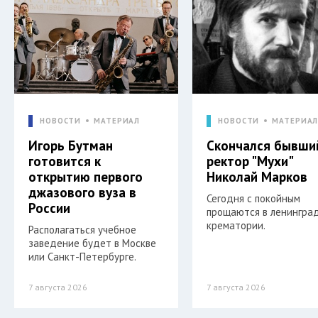
НОВОСТИ
МАТЕРИАЛ
НОВОСТИ
МАТЕРИА
Игорь Бутман
Скончался бывши
готовится к
ректор "Мухи"
открытию первого
Николай Марков
джазового вуза в
Сегодня с покойным
России
прощаются в ленингра
крематории.
Располагаться учебное
заведение будет в Москве
или Санкт-Петербурге.
7 августа 2026
7 августа 2026