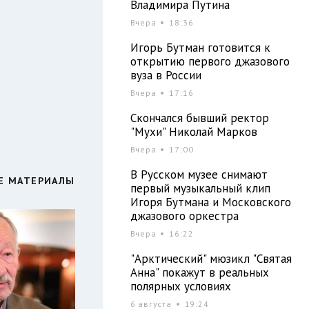
Владимира Путина
Вчера
18:36
Игорь Бутман готовится к
открытию первого джазового
вуза в России
Вчера
17:16
Скончался бывший ректор
"Мухи" Николай Марков
Вчера
17:00
В Русском музее снимают
Е МАТЕРИАЛЫ
первый музыкальный клип
Игоря Бутмана и Московского
джазового оркестра
Вчера
16:22
"Арктический" мюзикл "Святая
Анна" покажут в реальных
полярных условиях
6 августа
19:24