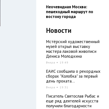
Неочевидная Москва:
пешеходный маршрут по
востоку города
Новости
Мстёрский художественный
музей открыл выставку
мастера лаковой живописи
Дениса Молодкина
Вчера
19:49
ЕАИС сообщила о рекордных
сборах "Колобка" за первый
день проката…
Вчера
19:31
я
Писатель Святослав Рыбас и
1
еще ряд деятелей искусств
получили благодарности