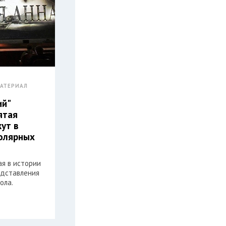
АТЕРИАЛ
ий"
ятая
жут в
олярных
ая в истории
едставления
ола.