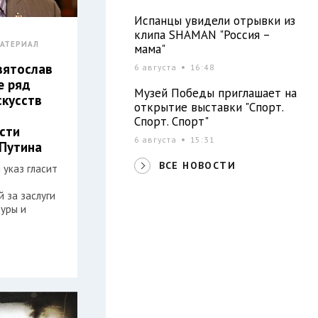
Испанцы увидели отрывки из
клипа SHAMAN "Россия –
АТЕРИАЛ
мама"
вятослав
6 августа
16:48
е ряд
Музей Победы приглашает на
скусств
открытие выставки "Спорт.
Спорт. Спорт"
сти
6 августа
15:31
Путина
ВСЕ НОВОСТИ
 указ гласит
 за заслуги
туры и