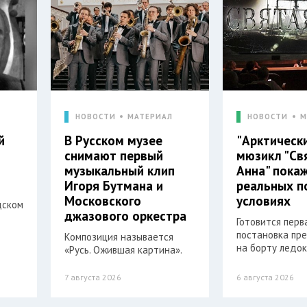
Л
НОВОСТИ
МАТЕРИАЛ
НОВОСТИ
М
й
В Русском музее
"Арктическ
снимают первый
мюзикл "Св
музыкальный клип
Анна" пока
Игоря Бутмана и
реальных п
Московского
условиях
дском
джазового оркестра
Готовится перв
постановка пр
Композиция называется
на борту ледок
«Русь. Ожившая картина».
7 августа 2026
6 августа 2026