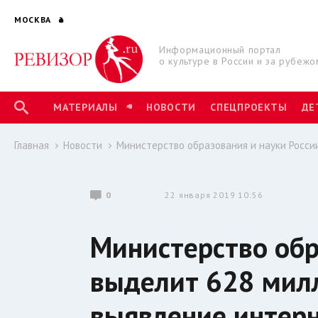
МОСКВА
Информационный портал
о культуре в России и за рубежо
МАТЕРИАЛЫ
НОВОСТИ
СПЕЦПРОЕКТЫ
ДЕ
Главная
Новости
Министерство образования и науки Росси
0
22 января 2019 10:56
Министерство обр
выделит 628 мил
выявление интерн