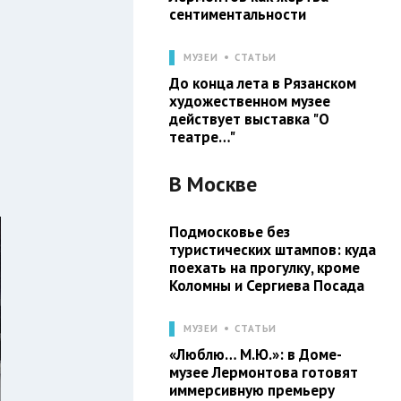
сентиментальности
МУЗЕИ
СТАТЬИ
До конца лета в Рязанском
художественном музее
действует выставка "О
театре…"
В
Москве
Подмосковье без
туристических штампов: куда
поехать на прогулку, кроме
Коломны и Сергиева Посада
МУЗЕИ
СТАТЬИ
«Люблю… М.Ю.»: в Доме-
музее Лермонтова готовят
иммерсивную премьеру