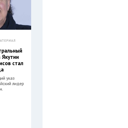
АТЕРИАЛ
атральный
з Якутии
исов стал
да
ий указ
ийский лидер
н.