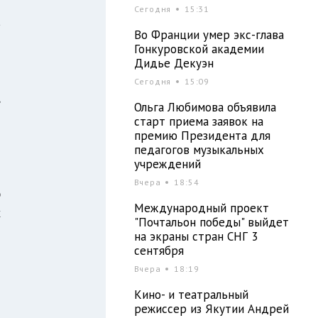
и
Сегодня
15:31
а
Во Франции умер экс-глава
Гонкуровской академии
Дидье Декуэн
м
Сегодня
15:09
,
Ольга Любимова объявила
старт приема заявок на
премию Президента для
педагогов музыкальных
В
учреждений
и
Вчера
18:54
ю
Международный проект
х
"Почтальон победы" выйдет
й
на экраны стран СНГ 3
сентября
Вчера
18:19
Кино- и театральный
режиссер из Якутии Андрей