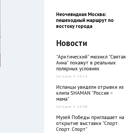
Неочевидная Москва:
пешеходный маршрут по
востоку города
Новости
"Арктический" мюзикл "Святая
Анна" покажут в реальных
полярных условиях
Сегодня
19:24
Испанцы увидели отрывки из
клипа SHAMAN "Россия –
х
мама"
и
Сегодня
16:48
Музей Победы приглашает на
открытие выставки "Спорт.
я
Спорт. Спорт"