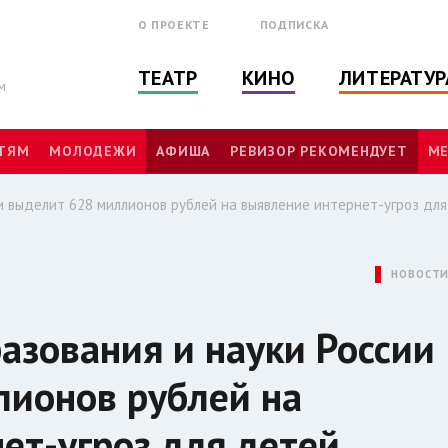
О ПРОЕКТЕ
ПОДПИСКА
ТЕАТР
КИНО
ЛИТЕРАТУР
м
ТЯМ
МОЛОДЕЖИ
АФИША
РЕВИЗОР РЕКОМЕНДУЕТ
МЕ
и выделит 628 миллионов рублей на выявление интернет-угроз дл
НОВОСТ
азования и науки России
лионов рублей на
ет-угроз для детей