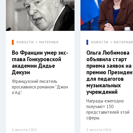
НОВОСТИ
МАТЕРИАЛ
НОВОСТИ
МАТЕРИА
Во Франции умер экс-
Ольга Любимова
глава Гонкуровской
объявила старт
академии Дидье
приема заявок на
Декуэн
премию Президен
для педагогов
Французский писатель
музыкальных
прославился романом "Джон
учреждений
л’Ад".
Награды ежегодно
получают 150
представителей этой
сферы.
6 августа 2026
5 августа 2026