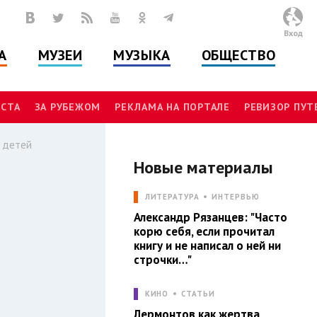
Вход
А
МУЗЕИ
МУЗЫКА
ОБЩЕСТВО
СТА
ЗА РУБЕЖОМ
РЕКЛАМА НА ПОРТАЛЕ
РЕВИЗОР ПУ
я детей
Новые материалы
И
ЛИТЕРАТУРА
ИНТЕРВЬЮ
Александр Рязанцев: "Часто
корю себя, если прочитал
книгу и не написал о ней ни
строчки…"
КИНО
СТАТЬИ
Лермонтов как жертва