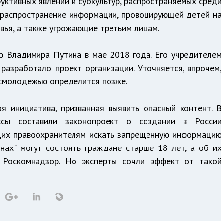
руктивных явлений и субкультур, распространяемых сред
 распространение информации, провоцирующей детей н
овья, а также угрожающие третьим лицам.
 Владимира Путина в мае 2018 года. Его учредителе
разработало проект организации. Уточняется, впрочем
осмолодежью определится позже.
я инициатива, призванная выявить опасный контент. 
ссы составили законопроект о создании в Росси
щих правоохранителям искать запрещенную информаци
инах" могут состоять граждане старше 18 лет, а об и
 Роскомнадзор. Но эксперты сочли эффект от тако