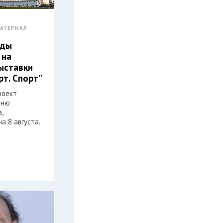
АТЕРИАЛ
еды
 на
ыставки
рт. Спорт"
роект
Дню
,
а 8 августа.