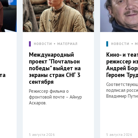
Л
НОВОСТИ
МАТЕРИАЛ
НОВОСТИ
М
Международный
Кино- и те
проект "Почтальон
режиссер и
победы" выйдет на
Андрей Бор
та
экраны стран СНГ 3
Героем Тру
сентября
Соответствующ
подписал росс
Режиссер фильма о
Владимир Пути
фронтовой почте – Айнур
Аскаров.
5 августа 2026
5 августа 2026