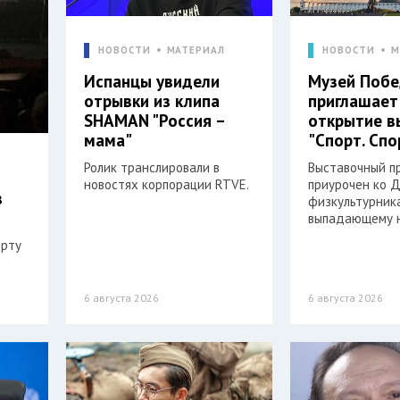
НОВОСТИ
МАТЕРИАЛ
НОВОСТИ
М
Испанцы увидели
Музей Поб
отрывки из клипа
приглашает
SHAMAN "Россия –
открытие в
мама"
"Спорт. Спо
Ролик транслировали в
Выставочный п
новостях корпорации RTVE.
приурочен ко 
в
физкультурника
выпадающему н
орту
6 августа 2026
6 августа 2026