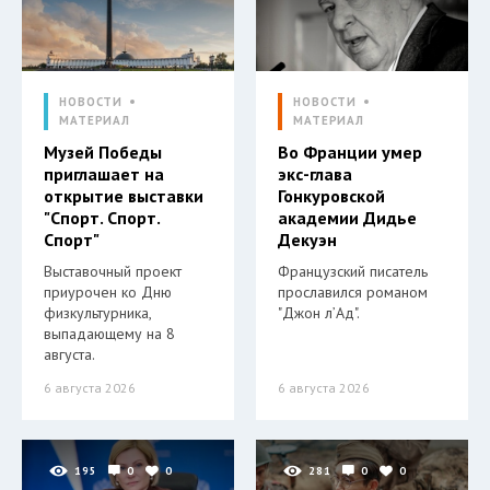
НОВОСТИ
НОВОСТИ
МАТЕРИАЛ
МАТЕРИАЛ
Музей Победы
Во Франции умер
приглашает на
экс-глава
открытие выставки
Гонкуровской
"Спорт. Спорт.
академии Дидье
Спорт"
Декуэн
Выставочный проект
Французский писатель
приурочен ко Дню
прославился романом
физкультурника,
"Джон л’Ад".
выпадающему на 8
августа.
6 августа 2026
6 августа 2026
195
0
0
281
0
0