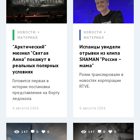
НОВОСТИ
НОВОСТИ
МАТЕРИАЛ
МАТЕРИАЛ
"Арктический"
Испанцы увидели
мюзикл "Святая
отрывки из клипа
Анна" покажут в
SHAMAN "Россия –
реальных полярных
мама"
условиях
Ролик транслировали в
новостях корпорации
Готовится первая в
RTVE.
истории постановка
представления на борту
ледокола.
6 августа 2026
6 августа 2026
147
0
0
147
0
0