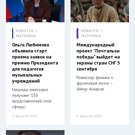
НОВОСТИ
НОВОСТИ
МАТЕРИАЛ
МАТЕРИАЛ
Ольга Любимова
Международный
объявила старт
проект "Почтальон
приема заявок на
победы" выйдет на
премию Президента
экраны стран СНГ 3
для педагогов
сентября
музыкальных
Режиссер фильма о
учреждений
фронтовой почте –
Айнур Аскаров.
Награды ежегодно
получают 150
представителей этой
сферы.
5 августа 2026
5 августа 2026