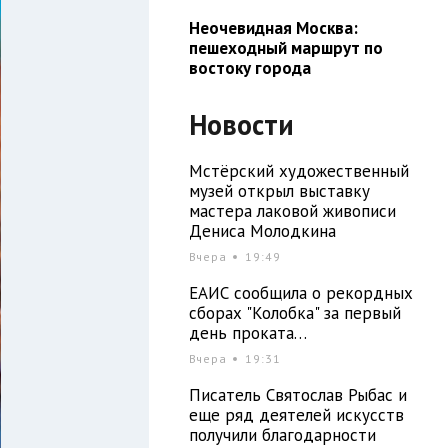
Неочевидная Москва:
пешеходный маршрут по
востоку города
Новости
Мстёрский художественный
музей открыл выставку
мастера лаковой живописи
Дениса Молодкина
Вчера
19:49
ЕАИС сообщила о рекордных
сборах "Колобка" за первый
день проката…
Вчера
19:31
Писатель Святослав Рыбас и
еще ряд деятелей искусств
получили благодарности