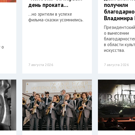
день проката…
получили
благодарно
…но зрители в успехе
Владимира 
фильма-сказки усомнились.
Президентский
о вынесении
благодарностей
в области куль
 о
искусства.
7 августа 2026
7 августа 2026