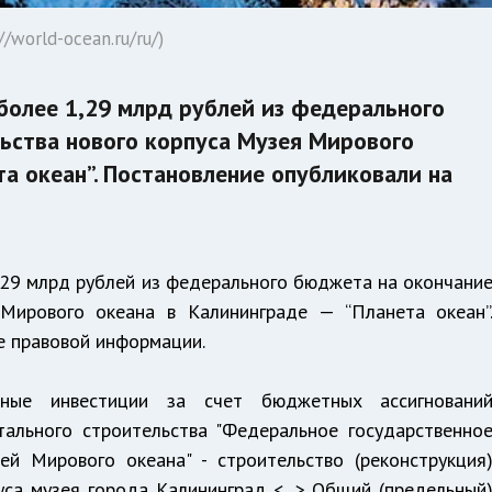
/world-ocean.ru/ru/)
более 1,29 млрд рублей из федерального
ьства нового корпуса Музея Мирового
та океан”. Постановление опубликовали на
,29 млрд рублей из федерального бюджета на окончани
 Мирового океана в Калининграде — “Планета океан”
е правовой информации.
ные инвестиции за счет бюджетных ассигновани
ального строительства "Федеральное государственно
й Мирового океана" - строительство (реконструкция
уса музея города Калининград <...> Общий (предельный