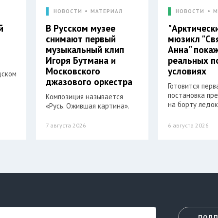
Л
НОВОСТИ
МАТЕРИАЛ
НОВОСТИ
М
й
В Русском музее
"Арктическ
снимают первый
мюзикл "Св
музыкальный клип
Анна" пока
Игоря Бутмана и
реальных п
Московского
условиях
дском
джазового оркестра
Готовится перв
постановка пр
Композиция называется
на борту ледок
«Русь. Ожившая картина».
7 августа 2026
6 августа 2026
ПОДП