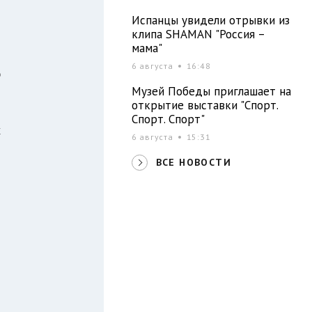
6
Испанцы увидели отрывки из
клипа SHAMAN "Россия –
мама"
6 августа
16:48
ю
Музей Победы приглашает на
открытие выставки "Спорт.
Спорт. Спорт"
х
6 августа
15:31
о
ВСЕ НОВОСТИ
и
м