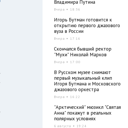
Владимира Путина
Вчера
18:36
Игорь Бутман готовится к
открытию первого джазового
вуза в России
Вчера
17:16
Скончался бывший ректор
"Мухи" Николай Марков
Вчера
17:00
В Русском музее снимают
е
первый музыкальный клип
.
Игоря Бутмана и Московского
джазового оркестра
Вчера
16:22
й
"Арктический" мюзикл "Святая
е
Анна" покажут в реальных
полярных условиях
)
6 августа
19:24
)