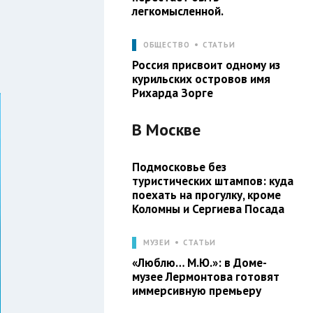
легкомысленной.
ОБЩЕСТВО
СТАТЬИ
Россия присвоит одному из
курильских островов имя
Рихарда Зорге
В
Москве
Подмосковье без
туристических штампов: куда
поехать на прогулку, кроме
Коломны и Сергиева Посада
МУЗЕИ
СТАТЬИ
«Люблю… М.Ю.»: в Доме-
музее Лермонтова готовят
иммерсивную премьеру