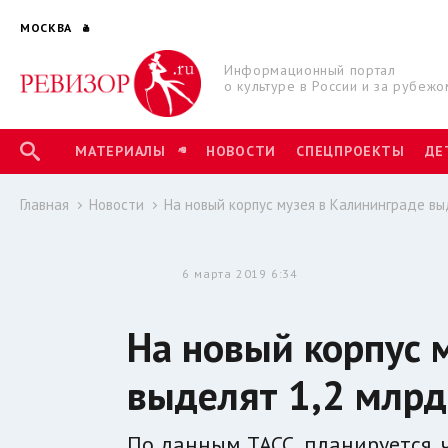
МОСКВА
Информационный портал
о культуре в России и за рубежо
МАТЕРИАЛЫ
НОВОСТИ
СПЕЦПРОЕКТЫ
ДЕ
Главная
Новости
На новый корпус музея в Калининграде вы
6 марта 2019 6:34
На новый корпус 
выделят 1,2 млрд
По данным ТАСС, планируется, 