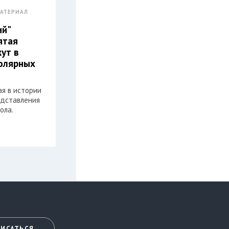
АТЕРИАЛ
ий"
ятая
жут в
олярных
ая в истории
едставления
ола.
ИСАТЬСЯ