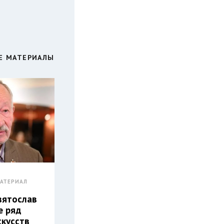
Е МАТЕРИАЛЫ
АТЕРИАЛ
вятослав
е ряд
скусств