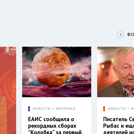
ВС
НОВОСТИ
МАТЕРИАЛ
НОВОСТИ
М
ЕАИС сообщила о
Писатель С
рекордных сборах
Рыбас и ещ
"Колобка" за первый
деятелей и