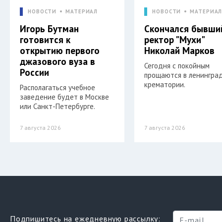
НОВОСТИ
МАТЕРИАЛ
НОВОСТИ
МАТЕРИА
Игорь Бутман
Скончался бывши
готовится к
ректор "Мухи"
открытию первого
Николай Марков
джазового вуза в
Сегодня с покойным
России
прощаются в ленингра
крематории.
Располагаться учебное
заведение будет в Москве
или Санкт-Петербурге.
7 августа 2026
7 августа 2026
Подпишитесь на ежедневную рассылку: