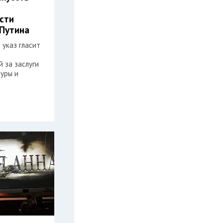
сти
Путина
 указ гласит
 за заслуги
туры и