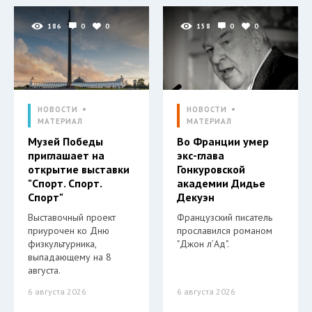
186
0
0
158
0
0
НОВОСТИ
НОВОСТИ
МАТЕРИАЛ
МАТЕРИАЛ
Музей Победы
Во Франции умер
приглашает на
экс-глава
открытие выставки
Гонкуровской
"Спорт. Спорт.
академии Дидье
Спорт"
Декуэн
Выставочный проект
Французский писатель
приурочен ко Дню
прославился романом
физкультурника,
"Джон л’Ад".
выпадающему на 8
августа.
6 августа 2026
6 августа 2026