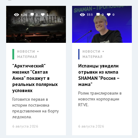
626
0
2
355
0
0
НОВОСТИ
НОВОСТИ
МАТЕРИАЛ
МАТЕРИАЛ
"Арктический"
Испанцы увидели
мюзикл "Святая
отрывки из клипа
Анна" покажут в
SHAMAN "Россия –
реальных полярных
мама"
условиях
Ролик транслировали в
новостях корпорации
Готовится первая в
RTVE.
истории постановка
представления на борту
ледокола.
6 августа 2026
6 августа 2026