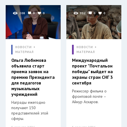
208
0
0
312
0
0
НОВОСТИ
НОВОСТИ
МАТЕРИАЛ
МАТЕРИАЛ
Ольга Любимова
Международный
объявила старт
проект "Почтальон
приема заявок на
победы" выйдет на
премию Президента
экраны стран СНГ 3
для педагогов
сентября
музыкальных
Режиссер фильма о
учреждений
фронтовой почте –
Айнур Аскаров.
Награды ежегодно
получают 150
представителей этой
сферы.