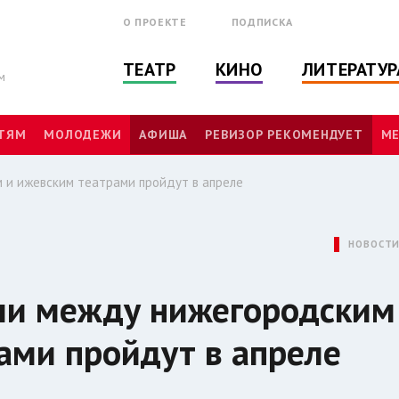
О ПРОЕКТЕ
ПОДПИСКА
ТЕАТР
КИНО
ЛИТЕРАТУР
м
ТЯМ
МОЛОДЕЖИ
АФИША
РЕВИЗОР РЕКОМЕНДУЕТ
МЕ
 и ижевским театрами пройдут в апреле
НОВОСТ
ли между нижегородским
ами пройдут в апреле