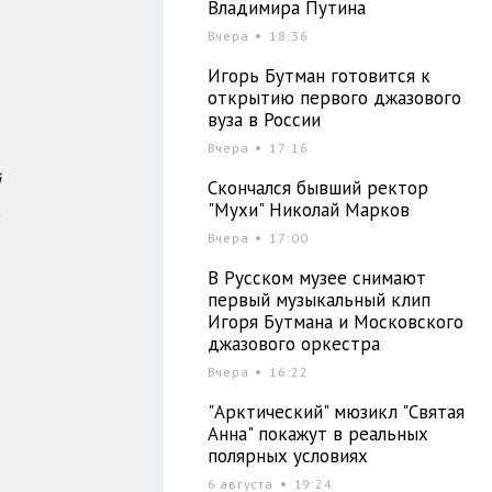
Владимира Путина
т
Вчера
18:36
т
Игорь Бутман готовится к
и
открытию первого джазового
вуза в России
Вчера
17:16
й
Скончался бывший ректор
а
"Мухи" Николай Марков
Вчера
17:00
В Русском музее снимают
первый музыкальный клип
Игоря Бутмана и Московского
джазового оркестра
Вчера
16:22
"Арктический" мюзикл "Святая
Анна" покажут в реальных
полярных условиях
6 августа
19:24