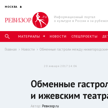
МОСКВА
Информационный портал
о культуре в России и за рубежо
МАТЕРИАЛЫ
НОВОСТИ
СПЕЦПРОЕКТЫ
ДЕ
Главная
Новости
Обменные гастроли между нижегородским
20 января 2017 14:06
Обменные гастро
и ижевским театр
Автор:
Ревизор.ru