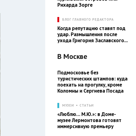
Рихарда Зорге
БЛОГ ГЛАВНОГО РЕДАКТОРА
Когда репутацию ставят под
удар. Размышления после
ухода Григория Заславского...
В
Москве
Подмосковье без
туристических штампов: куда
поехать на прогулку, кроме
Коломны и Сергиева Посада
МУЗЕИ
СТАТЬИ
«Люблю… М.Ю.»: в Доме-
музее Лермонтова готовят
иммерсивную премьеру