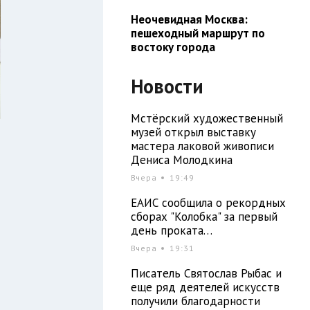
Неочевидная Москва:
пешеходный маршрут по
востоку города
Новости
Мстёрский художественный
музей открыл выставку
мастера лаковой живописи
Дениса Молодкина
Вчера
19:49
ЕАИС сообщила о рекордных
сборах "Колобка" за первый
день проката…
Вчера
19:31
Писатель Святослав Рыбас и
еще ряд деятелей искусств
получили благодарности