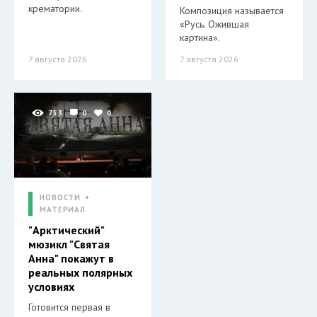
крематории.
Композиция называется
«Русь. Ожившая
картина».
7 августа 2026
7 августа 2026
753
0
0
НОВОСТИ
МАТЕРИАЛ
"Арктический"
мюзикл "Святая
Анна" покажут в
реальных полярных
условиях
Готовится первая в