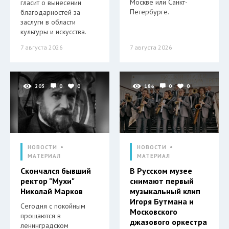
Москве или Санкт-
гласит о вынесении
Петербурге.
благодарностей за
заслуги в области
культуры и искусства.
7 августа 2026
7 августа 2026
205
0
0
186
0
0
НОВОСТИ
НОВОСТИ
МАТЕРИАЛ
МАТЕРИАЛ
Скончался бывший
В Русском музее
ректор "Мухи"
снимают первый
Николай Марков
музыкальный клип
Игоря Бутмана и
Сегодня с покойным
Московского
прощаются в
джазового оркестра
ленинградском