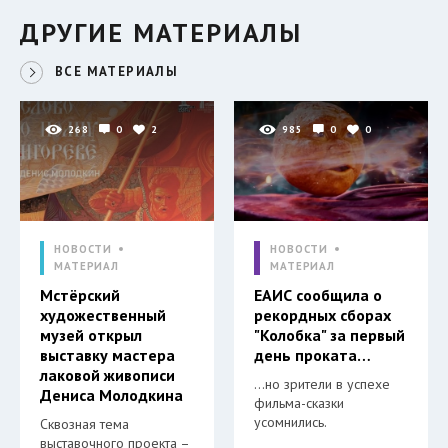
ДРУГИЕ МАТЕРИАЛЫ
ВСЕ МАТЕРИАЛЫ
268
0
2
985
0
0
НОВОСТИ
НОВОСТИ
МАТЕРИАЛ
МАТЕРИАЛ
Мстёрский
ЕАИС сообщила о
художественный
рекордных сборах
музей открыл
"Колобка" за первый
выставку мастера
день проката…
лаковой живописи
…но зрители в успехе
Дениса Молодкина
фильма-сказки
усомнились.
Сквозная тема
выставочного проекта –