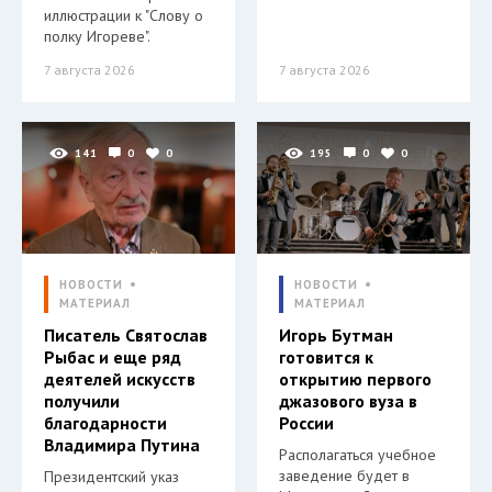
иллюстрации к "Слову о
полку Игореве".
7 августа 2026
7 августа 2026
141
0
0
195
0
0
НОВОСТИ
НОВОСТИ
МАТЕРИАЛ
МАТЕРИАЛ
Писатель Святослав
Игорь Бутман
Рыбас и еще ряд
готовится к
деятелей искусств
открытию первого
получили
джазового вуза в
благодарности
России
Владимира Путина
Располагаться учебное
заведение будет в
Президентский указ