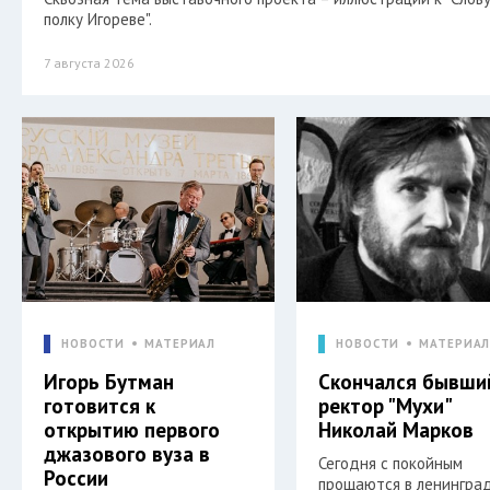
полку Игореве".
7 августа 2026
НОВОСТИ
МАТЕРИАЛ
НОВОСТИ
МАТЕРИА
Игорь Бутман
Скончался бывши
готовится к
ректор "Мухи"
открытию первого
Николай Марков
джазового вуза в
Сегодня с покойным
России
прощаются в ленингра