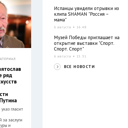
Испанцы увидели отрывки из
клипа SHAMAN "Россия –
мама"
6 августа
16:48
Музей Победы приглашает на
открытие выставки "Спорт.
Спорт. Спорт"
6 августа
15:31
АТЕРИАЛ
ВСЕ НОВОСТИ
вятослав
е ряд
скусств
сти
Путина
 указ гласит
 за заслуги
туры и