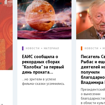
НОВОСТИ
МАТЕРИАЛ
НОВОСТИ
М
ЕАИС сообщила о
Писатель С
рекордных сборах
Рыбас и ещ
"Колобка" за первый
деятелей и
день проката…
получили
благодарно
…но зрители в успехе
Владимира 
фильма-сказки усомнились.
Президентский
о вынесении
благодарностей
в области куль
 о