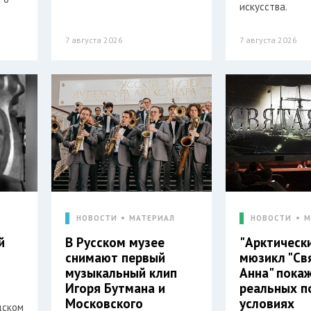
искусства.
7 августа 2026
7 августа 2026
Л
НОВОСТИ
МАТЕРИАЛ
НОВОСТИ
М
й
В Русском музее
"Арктическ
снимают первый
мюзикл "Св
музыкальный клип
Анна" пока
Игоря Бутмана и
реальных п
Московского
условиях
дском