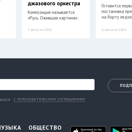
джазового оркестра
Готовится перв
постановка пр
Композиция называется
на борту ледок
«Русь. Ожившая картина».
7 августа 2026
6 августа 2026
ПОДП
с пользовательским соглашением
мился
МУЗЫКА
ОБЩЕСТВО