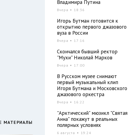
Владимира Путина
о
Вчера
18:36
Игорь Бутман готовится к
открытию первого джазового
вуза в России
Вчера
17:16
Скончался бывший ректор
"Мухи" Николай Марков
Вчера
17:00
В Русском музее снимают
первый музыкальный клип
Игоря Бутмана и Московского
джазового оркестра
Вчера
16:22
"Арктический" мюзикл "Святая
Анна" покажут в реальных
Е МАТЕРИАЛЫ
полярных условиях
6 августа
19:24