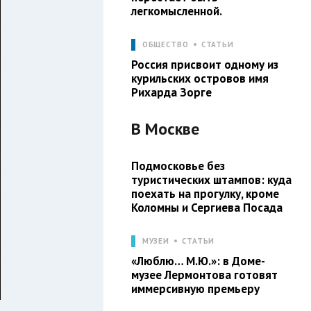
легкомысленной.
ОБЩЕСТВО
СТАТЬИ
Россия присвоит одному из
курильских островов имя
Рихарда Зорге
В
Москве
Подмосковье без
туристических штампов: куда
поехать на прогулку, кроме
Коломны и Сергиева Посада
МУЗЕИ
СТАТЬИ
«Люблю… М.Ю.»: в Доме-
музее Лермонтова готовят
иммерсивную премьеру