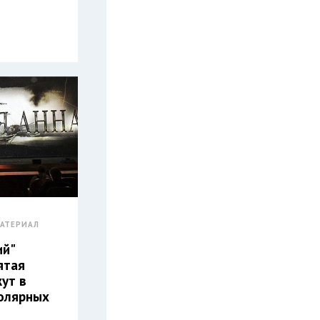
АТЕРИАЛ
ий"
ятая
жут в
олярных