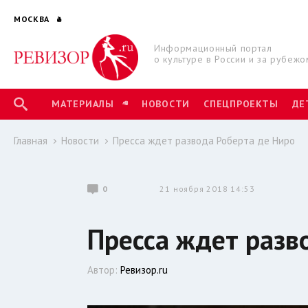
МОСКВА
Информационный портал
о культуре в России и за рубежо
МАТЕРИАЛЫ
НОВОСТИ
СПЕЦПРОЕКТЫ
ДЕ
Главная
Новости
Пресса ждет развода Роберта де Ниро
0
21 ноября 2018 14:53
Пресса ждет разв
Автор:
Ревизор.ru