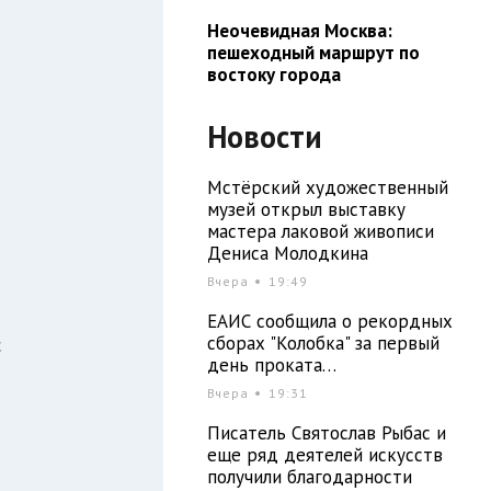
Неочевидная Москва:
пешеходный маршрут по
востоку города
Новости
Мстёрский художественный
музей открыл выставку
мастера лаковой живописи
Дениса Молодкина
й
Вчера
19:49
ЕАИС сообщила о рекордных
сборах "Колобка" за первый
с
день проката…
Вчера
19:31
Писатель Святослав Рыбас и
т
еще ряд деятелей искусств
получили благодарности