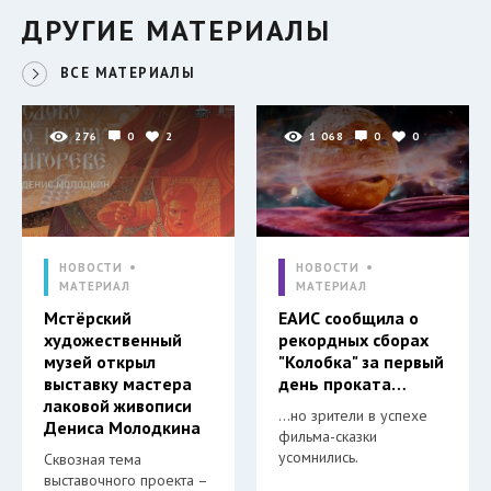
ДРУГИЕ МАТЕРИАЛЫ
ВСЕ МАТЕРИАЛЫ
276
0
2
1 068
0
0
НОВОСТИ
НОВОСТИ
МАТЕРИАЛ
МАТЕРИАЛ
Мстёрский
ЕАИС сообщила о
художественный
рекордных сборах
музей открыл
"Колобка" за первый
выставку мастера
день проката…
лаковой живописи
…но зрители в успехе
Дениса Молодкина
фильма-сказки
усомнились.
Сквозная тема
выставочного проекта –