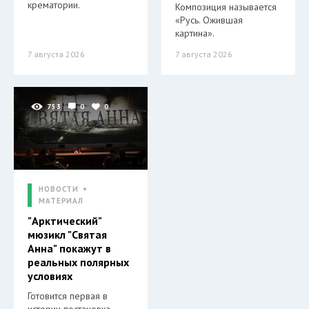
крематории.
Композиция называется
«Русь. Ожившая
картина».
7 августа 2026
7 августа 2026
753
0
0
НОВОСТИ
МАТЕРИАЛ
"Арктический"
мюзикл "Святая
Анна" покажут в
реальных полярных
условиях
Готовится первая в