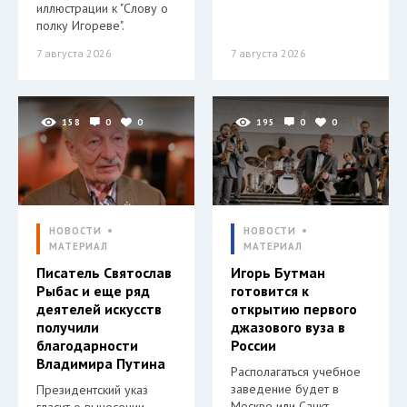
иллюстрации к "Слову о
полку Игореве".
7 августа 2026
7 августа 2026
158
0
0
195
0
0
НОВОСТИ
НОВОСТИ
МАТЕРИАЛ
МАТЕРИАЛ
Писатель Святослав
Игорь Бутман
Рыбас и еще ряд
готовится к
деятелей искусств
открытию первого
получили
джазового вуза в
благодарности
России
Владимира Путина
Располагаться учебное
заведение будет в
Президентский указ
Москве или Санкт-