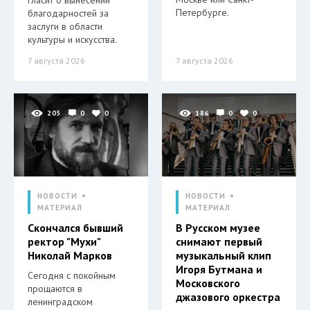
гласит о вынесении
Петербурге.
благодарностей за
заслуги в области
культуры и искусства.
7 августа 2026
7 августа 2026
205
0
0
186
0
0
НОВОСТИ
НОВОСТИ
МАТЕРИАЛ
МАТЕРИАЛ
Скончался бывший
В Русском музее
ректор "Мухи"
снимают первый
Николай Марков
музыкальный клип
Игоря Бутмана и
Сегодня с покойным
Московского
прощаются в
джазового оркестра
ленинградском