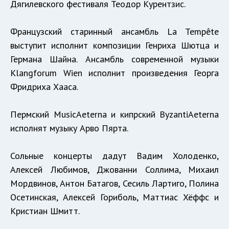
Дягилевского фестиваля Теодор Курентзис.
Французский старинный ансамбль La Tempête
выступит исполнит композиции Генриха Шютца и
Германа Шайна. Ансамбль современной музыки
Klangforum Wien исполнит произведения Георга
Фридриха Хааса.
Пермский MusicAeterna и кипрский ByzantiAeterna
исполнят музыку Арво Пярта.
Сольные концерты дадут Вадим Холоденко,
Алексей Любимов, Джованни Соллима, Михаил
Мордвинов, Антон Батагов, Сесиль Лартиго, Полина
Осетинская, Алексей Гориболь, Маттиас Хёффс и
Кристиан Шмитт.