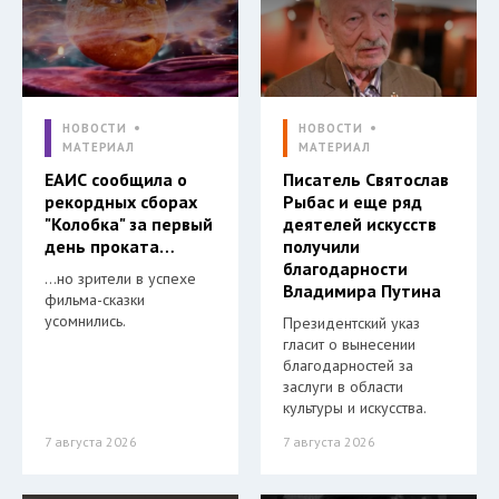
НОВОСТИ
НОВОСТИ
МАТЕРИАЛ
МАТЕРИАЛ
ЕАИС сообщила о
Писатель Святослав
рекордных сборах
Рыбас и еще ряд
"Колобка" за первый
деятелей искусств
день проката…
получили
благодарности
…но зрители в успехе
Владимира Путина
фильма-сказки
усомнились.
Президентский указ
гласит о вынесении
благодарностей за
заслуги в области
культуры и искусства.
7 августа 2026
7 августа 2026