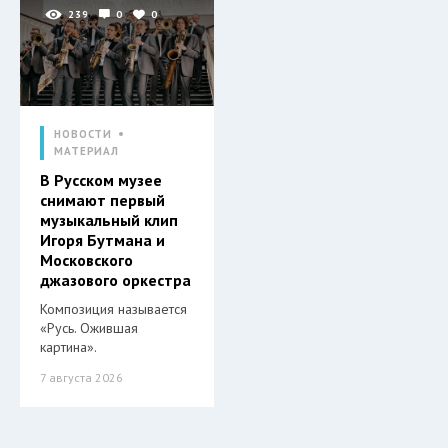
239
0
0
НОВОСТИ
МАТЕРИАЛ
В Русском музее
снимают первый
музыкальный клип
Игоря Бутмана и
Московского
джазового оркестра
Композиция называется
«Русь. Ожившая
картина».
7 августа 2026