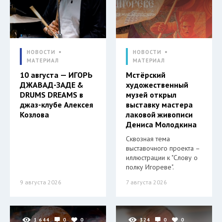
НОВОСТИ
НОВОСТИ
МАТЕРИАЛ
МАТЕРИАЛ
10 августа — ИГОРЬ
Мстёрский
ДЖАВАД-ЗАДЕ &
художественный
DRUMS DREAMS в
музей открыл
джаз-клубе Алексея
выставку мастера
Козлова
лаковой живописи
Дениса Молодкина
Сквозная тема
выставочного проекта –
иллюстрации к "Слову о
полку Игореве".
9 августа 2026
7 августа 2026
1 644
0
0
324
0
0