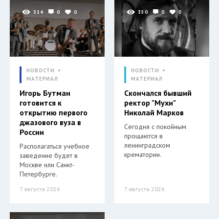
314
0
0
350
0
0
НОВОСТИ
НОВОСТИ
МАТЕРИАЛ
МАТЕРИАЛ
Игорь Бутман
Скончался бывший
готовится к
ректор "Мухи"
открытию первого
Николай Марков
джазового вуза в
Сегодня с покойным
России
прощаются в
ленинградском
Располагаться учебное
крематории.
заведение будет в
Москве или Санкт-
Петербурге.
7 августа 2026
7 августа 2026