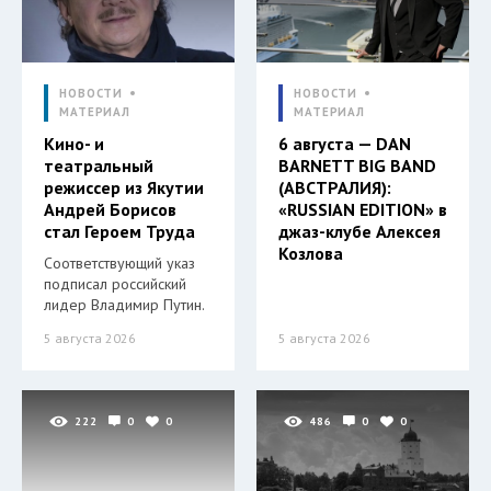
НОВОСТИ
НОВОСТИ
МАТЕРИАЛ
МАТЕРИАЛ
Кино- и
6 августа — DAN
театральный
BARNETT BIG BAND
режиссер из Якутии
(АВСТРАЛИЯ):
Андрей Борисов
«RUSSIAN EDITION» в
стал Героем Труда
джаз-клубе Алексея
Козлова
Соответствующий указ
подписал российский
лидер Владимир Путин.
5 августа 2026
5 августа 2026
222
0
0
486
0
0