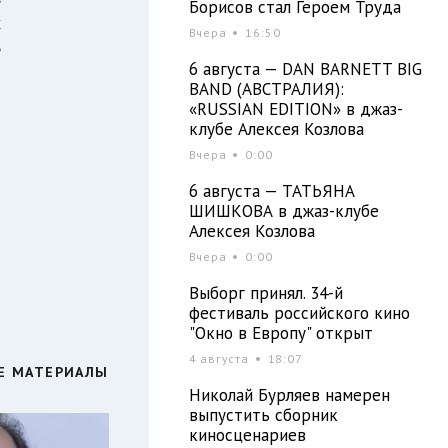
Борисов стал Героем Труда
х
Вчера
16:50
е
6 августа — DAN BARNETT BIG
BAND (АВСТРАЛИЯ):
«RUSSIAN EDITION» в джаз-
клубе Алексея Козлова
Вчера
0:00
6 августа — ТАТЬЯНА
ШИШКОВА в джаз-клубе
Алексея Козлова
Вчера
0:00
Выборг принял. 34-й
фестиваль российского кино
"Окно в Европу" открыт
4 августа
18:07
Е МАТЕРИАЛЫ
Николай Бурляев намерен
выпустить сборник
киносценариев