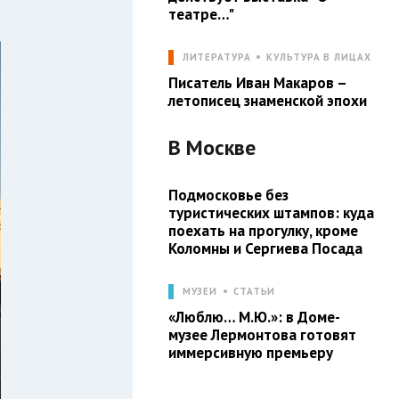
театре…"
ЛИТЕРАТУРА
КУЛЬТУРА В ЛИЦАХ
Писатель Иван Макаров –
летописец знаменской эпохи
В
Москве
Подмосковье без
туристических штампов: куда
поехать на прогулку, кроме
Коломны и Сергиева Посада
МУЗЕИ
СТАТЬИ
«Люблю… М.Ю.»: в Доме-
музее Лермонтова готовят
иммерсивную премьеру