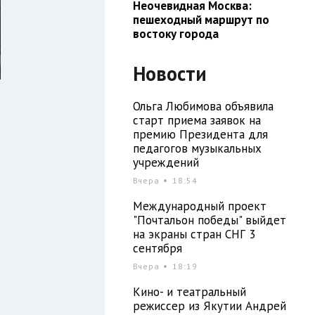
Неочевидная Москва:
пешеходный маршрут по
востоку города
Новости
Ольга Любимова объявила
старт приема заявок на
премию Президента для
педагогов музыкальных
учреждений
Вчера
18:54
Международный проект
"Почтальон победы" выйдет
на экраны стран СНГ 3
сентября
т
Вчера
18:19
Кино- и театральный
режиссер из Якутии Андрей
,