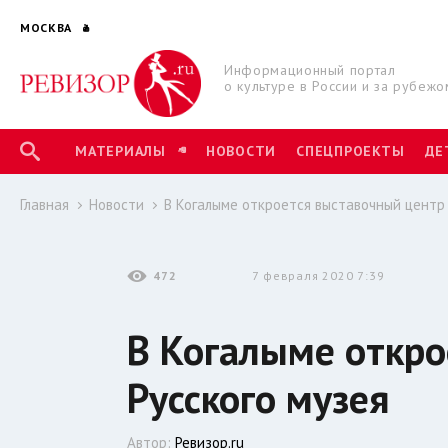
МОСКВА
Информационный портал
о культуре в России и за рубежо
МАТЕРИАЛЫ
НОВОСТИ
СПЕЦПРОЕКТЫ
ДЕ
Главная
Новости
В Когалыме откроется выставочный центр 
472
7 февраля 2020 7:39
В Когалыме откро
Русского музея
Автор:
Ревизор.ru