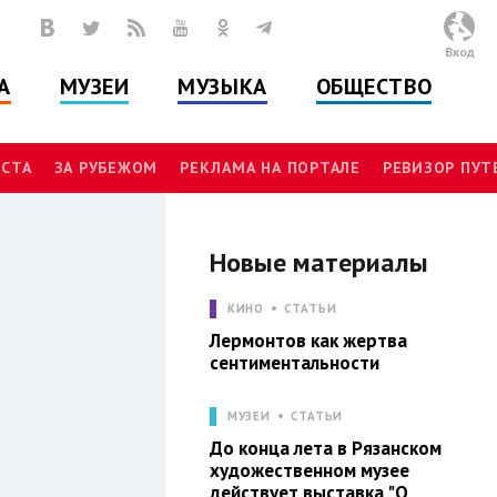
Вход
А
МУЗЕИ
МУЗЫКА
ОБЩЕСТВО
СТА
ЗА РУБЕЖОМ
РЕКЛАМА НА ПОРТАЛЕ
РЕВИЗОР ПУ
Новые материалы
И
КИНО
СТАТЬИ
Лермонтов как жертва
сентиментальности
МУЗЕИ
СТАТЬИ
До конца лета в Рязанском
художественном музее
действует выставка "О