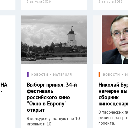
5 августа 2026
5 августа 2026
Л
НОВОСТИ
МАТЕРИАЛ
НОВОСТИ
М
ЯНА
Выборг принял. 34-й
Николай Бу
-
фестиваль
намерен вы
российского кино
сборник
"Окно в Европу"
киносценар
открыт
В творческих п
режиссера сра
В конкурсе участвуют по 10
проекта.
игровых и 10