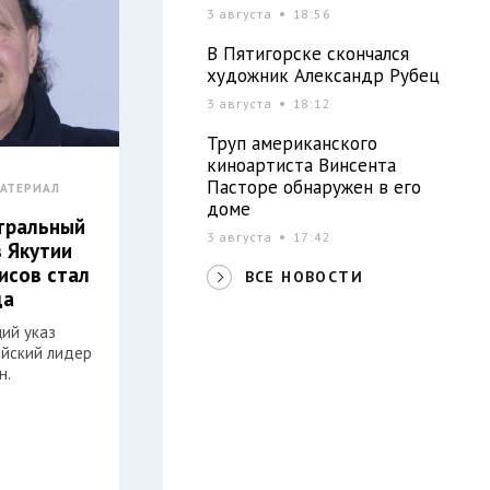
3 августа
18:56
В Пятигорске скончался
художник Александр Рубец
3 августа
18:12
Труп американского
киноартиста Винсента
Пасторе обнаружен в его
АТЕРИАЛ
доме
атральный
3 августа
17:42
з Якутии
исов стал
ВСЕ НОВОСТИ
да
ий указ
ийский лидер
н.