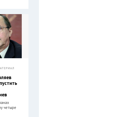
АТЕРИАЛ
рляев
пустить
иев
ланах
зу четыре