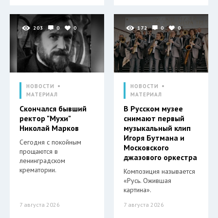
203
0
0
172
0
0
НОВОСТИ
НОВОСТИ
МАТЕРИАЛ
МАТЕРИАЛ
Скончался бывший
В Русском музее
ректор "Мухи"
снимают первый
Николай Марков
музыкальный клип
Игоря Бутмана и
Сегодня с покойным
Московского
прощаются в
джазового оркестра
ленинградском
крематории.
Композиция называется
«Русь. Ожившая
картина».
7 августа 2026
7 августа 2026