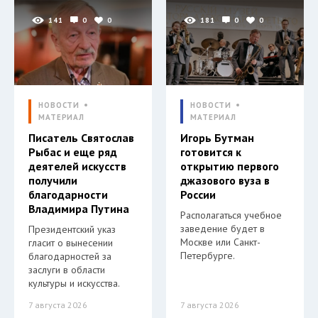
141
0
0
181
0
0
НОВОСТИ
НОВОСТИ
МАТЕРИАЛ
МАТЕРИАЛ
Писатель Святослав
Игорь Бутман
Рыбас и еще ряд
готовится к
деятелей искусств
открытию первого
получили
джазового вуза в
благодарности
России
Владимира Путина
Располагаться учебное
заведение будет в
Президентский указ
Москве или Санкт-
гласит о вынесении
Петербурге.
благодарностей за
заслуги в области
культуры и искусства.
7 августа 2026
7 августа 2026