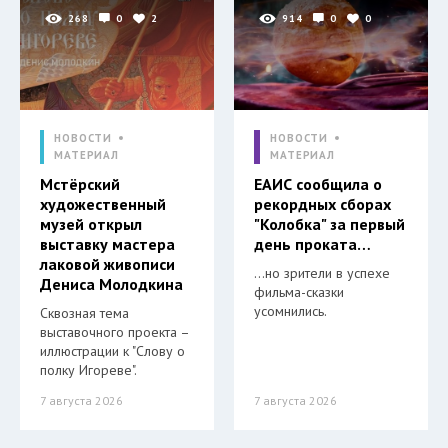
268
0
2
914
0
0
НОВОСТИ
НОВОСТИ
МАТЕРИАЛ
МАТЕРИАЛ
Мстёрский
ЕАИС сообщила о
художественный
рекордных сборах
музей открыл
"Колобка" за первый
выставку мастера
день проката…
лаковой живописи
…но зрители в успехе
Дениса Молодкина
фильма-сказки
усомнились.
Сквозная тема
выставочного проекта –
иллюстрации к "Слову о
полку Игореве".
7 августа 2026
7 августа 2026