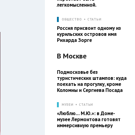
легкомысленной.
ОБЩЕСТВО
СТАТЬИ
Россия присвоит одному из
курильских островов имя
Рихарда Зорге
В
Москве
Подмосковье без
туристических штампов: куда
поехать на прогулку, кроме
Коломны и Сергиева Посада
МУЗЕИ
СТАТЬИ
«Люблю… М.Ю.»: в Доме-
музее Лермонтова готовят
иммерсивную премьеру