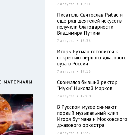
7 августа
19:31
Писатель Святослав Рыбас и
еще ряд деятелей искусств
получили благодарности
Владимира Путина
7 августа
18:36
Игорь Бутман готовится к
открытию первого джазового
вуза в России
7 августа
17:16
Скончался бывший ректор
Е МАТЕРИАЛЫ
"Мухи" Николай Марков
7 августа
17:00
В Русском музее снимают
первый музыкальный клип
Игоря Бутмана и Московского
джазового оркестра
7 августа
16:22