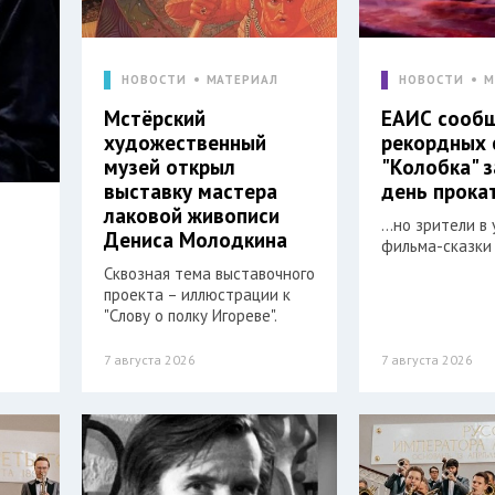
НОВОСТИ
МАТЕРИАЛ
НОВОСТИ
М
Мстёрский
ЕАИС сооб
художественный
рекордных 
музей открыл
"Колобка" 
выставку мастера
день прока
лаковой живописи
…но зрители в 
Дениса Молодкина
фильма-сказки 
Сквозная тема выставочного
проекта – иллюстрации к
"Слову о полку Игореве".
7 августа 2026
7 августа 2026