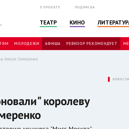
О ПРОЕКТЕ
ПОДПИСКА
ТЕАТР
КИНО
ЛИТЕРАТУР
м
ТЯМ
МОЛОДЕЖИ
АФИША
РЕВИЗОР РЕКОМЕНДУЕТ
МЕ
оты Алесю Семеренко
НОВОСТ
оновали" королеву
емеренко
сторию конкурса "Мисс Москва".