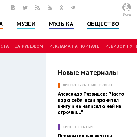
Вход
А
МУЗЕИ
МУЗЫКА
ОБЩЕСТВО
СТА
ЗА РУБЕЖОМ
РЕКЛАМА НА ПОРТАЛЕ
РЕВИЗОР ПУ
Новые материалы
И
ЛИТЕРАТУРА
ИНТЕРВЬЮ
Александр Рязанцев: "Часто
корю себя, если прочитал
книгу и не написал о ней ни
строчки…"
КИНО
СТАТЬИ
Лермонтов как жертва