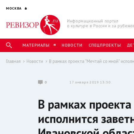
МОСКВА
Информационный портал
о культуре в России и за рубежо
МАТЕРИАЛЫ
НОВОСТИ
СПЕЦПРОЕКТЫ
ДЕ
Главная
Новости
В рамках проекта "Мечтай со мной" испол
0
17 января 2019 13:30
В рамках проекта
исполнится завет
Ивановской облас