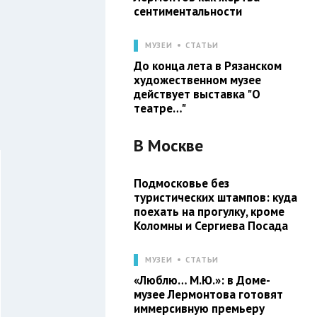
сентиментальности
МУЗЕИ
СТАТЬИ
До конца лета в Рязанском
художественном музее
действует выставка "О
театре…"
В
Москве
Подмосковье без
туристических штампов: куда
поехать на прогулку, кроме
Коломны и Сергиева Посада
МУЗЕИ
СТАТЬИ
«Люблю… М.Ю.»: в Доме-
музее Лермонтова готовят
иммерсивную премьеру