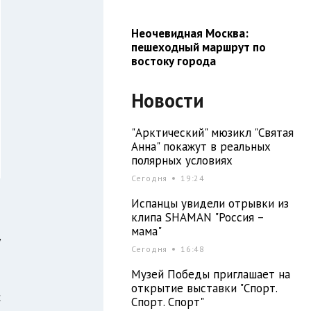
Неочевидная Москва:
пешеходный маршрут по
востоку города
Новости
"Арктический" мюзикл "Святая
Анна" покажут в реальных
полярных условиях
Сегодня
19:24
Испанцы увидели отрывки из
клипа SHAMAN "Россия –
мама"
у
Сегодня
16:48
Музей Победы приглашает на
открытие выставки "Спорт.
с
Спорт. Спорт"