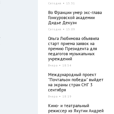
с
Сегодня
15:31
о
Во Франции умер экс-глава
Гонкуровской академии
Дидье Декуэн
м
Сегодня
15:09
,
Ольга Любимова объявила
а
старт приема заявок на
премию Президента для
и
педагогов музыкальных
-
учреждений
Вчера
18:54
Международный проект
ы
"Почтальон победы" выйдет
й
на экраны стран СНГ 3
сентября
Вчера
18:19
Кино- и театральный
режиссер из Якутии Андрей