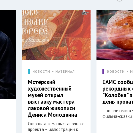
НОВОСТИ
МАТЕРИАЛ
НОВОСТИ
М
Мстёрский
ЕАИС сооб
художественный
рекордных 
музей открыл
"Колобка" 
выставку мастера
день прока
лаковой живописи
…но зрители в 
Дениса Молодкина
фильма-сказки 
Сквозная тема выставочного
проекта – иллюстрации к