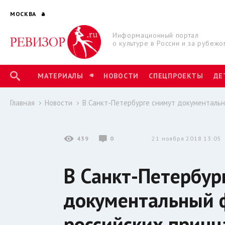
МОСКВА
Информационный портал
о культуре в России и за рубежо
МАТЕРИАЛЫ
НОВОСТИ
СПЕЦПРОЕКТЫ
ДЕ
Главная
Новости
В Санкт-Петербурге снимут документальн
439
0
21 ноября 2018 13:05
В Санкт-Петербур
документальный 
российских принц