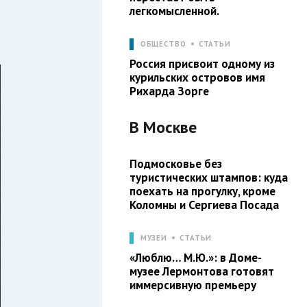
легкомысленной.
ОБЩЕСТВО
СТАТЬИ
Россия присвоит одному из
курильских островов имя
Рихарда Зорге
В
Москве
Подмосковье без
туристических штампов: куда
поехать на прогулку, кроме
Коломны и Сергиева Посада
МУЗЕИ
СТАТЬИ
«Люблю… М.Ю.»: в Доме-
музее Лермонтова готовят
иммерсивную премьеру