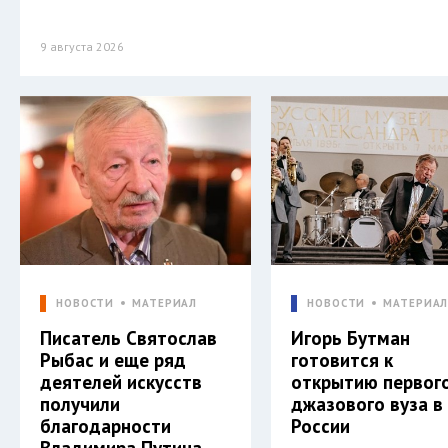
9 августа 2026
НОВОСТИ
МАТЕРИАЛ
НОВОСТИ
МАТЕРИА
Писатель Святослав
Игорь Бутман
Рыбас и еще ряд
готовится к
деятелей искусств
открытию первог
получили
джазового вуза в
благодарности
России
Владимира Путина