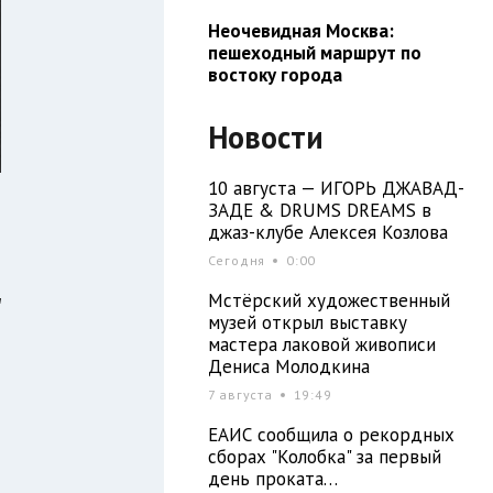
Неочевидная Москва:
пешеходный маршрут по
востоку города
Новости
10 августа — ИГОРЬ ДЖАВАД-
ЗАДЕ & DRUMS DREAMS в
джаз-клубе Алексея Козлова
Сегодня
0:00
Мстёрский художественный
"
музей открыл выставку
мастера лаковой живописи
Дениса Молодкина
7 августа
19:49
В
ЕАИС сообщила о рекордных
и
сборах "Колобка" за первый
день проката…