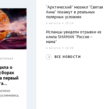
"Арктический" мюзикл "Святая
Анна" покажут в реальных
полярных условиях
6 августа
19:24
Испанцы увидели отрывки из
клипа SHAMAN "Россия –
мама"
6 августа
16:48
ВСЕ НОВОСТИ
АТЕРИАЛ
щила о
сборах
за первый
та…
успехе
усомнились.