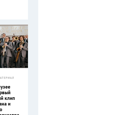
АТЕРИАЛ
музее
ервый
й клип
ана и
о
оркестра