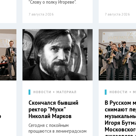
"Слову о полку Игореве".
7 августа 2026
7 августа 2026
Л
НОВОСТИ
МАТЕРИАЛ
НОВОСТИ
М
Скончался бывший
В Русском 
ректор "Мухи"
снимают п
о
Николай Марков
музыкальны
Игоря Бутм
Сегодня с покойным
Московског
прощаются в ленинградском
джазового 