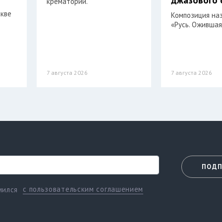
крематории.
скве
Композиция на
«Русь. Ожившая
7 августа 2026
7 августа 2026
ПОДП
с пользовательским соглашением
мился