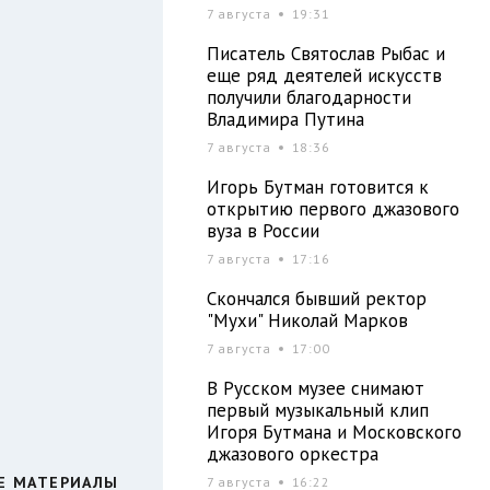
7 августа
19:31
Писатель Святослав Рыбас и
еще ряд деятелей искусств
получили благодарности
Владимира Путина
7 августа
18:36
Игорь Бутман готовится к
открытию первого джазового
вуза в России
7 августа
17:16
Скончался бывший ректор
"Мухи" Николай Марков
7 августа
17:00
В Русском музее снимают
первый музыкальный клип
Игоря Бутмана и Московского
джазового оркестра
Е МАТЕРИАЛЫ
7 августа
16:22