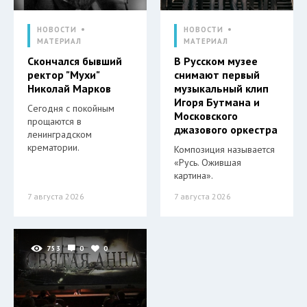
НОВОСТИ
НОВОСТИ
МАТЕРИАЛ
МАТЕРИАЛ
Скончался бывший
В Русском музее
ректор "Мухи"
снимают первый
Николай Марков
музыкальный клип
Игоря Бутмана и
Сегодня с покойным
Московского
прощаются в
джазового оркестра
ленинградском
крематории.
Композиция называется
«Русь. Ожившая
картина».
7 августа 2026
7 августа 2026
753
0
0