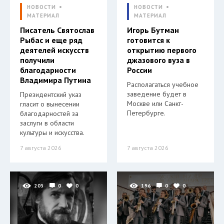
НОВОСТИ
НОВОСТИ
МАТЕРИАЛ
МАТЕРИАЛ
Писатель Святослав
Игорь Бутман
Рыбас и еще ряд
готовится к
деятелей искусств
открытию первого
получили
джазового вуза в
благодарности
России
Владимира Путина
Располагаться учебное
заведение будет в
Президентский указ
Москве или Санкт-
гласит о вынесении
Петербурге.
благодарностей за
заслуги в области
культуры и искусства.
7 августа 2026
7 августа 2026
205
0
0
196
0
0