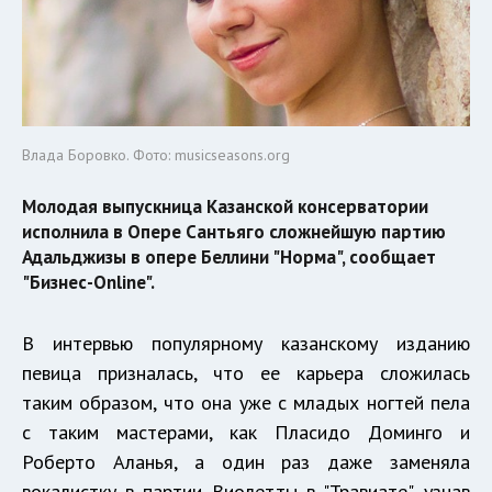
Влада Боровко. Фото: musicseasons.org
Молодая выпускница Казанской консерватории
исполнила в Опере Сантьяго сложнейшую партию
Адальджизы в опере Беллини "Норма", сообщает
"Бизнес-Online".
В интервью популярному казанскому изданию
певица призналась, что ее карьера сложилась
таким образом, что она уже с младых ногтей пела
с таким мастерами, как Пласидо Доминго и
Роберто Аланья, а один раз даже заменяла
вокалистку в партии Виолетты в "Травиате", узнав