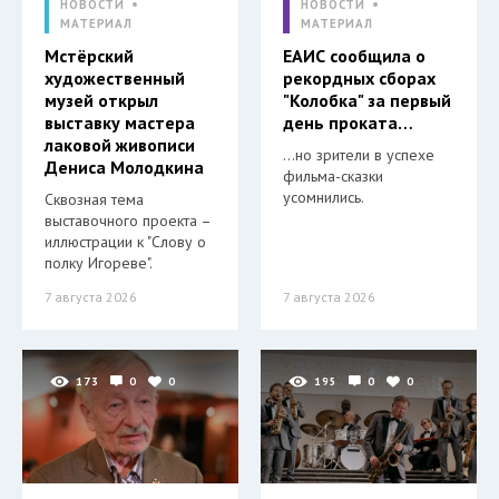
НОВОСТИ
НОВОСТИ
МАТЕРИАЛ
МАТЕРИАЛ
Мстёрский
ЕАИС сообщила о
художественный
рекордных сборах
музей открыл
"Колобка" за первый
выставку мастера
день проката…
лаковой живописи
…но зрители в успехе
Дениса Молодкина
фильма-сказки
усомнились.
Сквозная тема
выставочного проекта –
иллюстрации к "Слову о
полку Игореве".
7 августа 2026
7 августа 2026
173
0
0
195
0
0