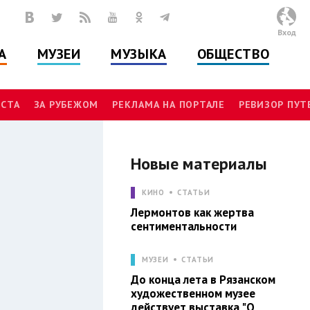
Вход
А
МУЗЕИ
МУЗЫКА
ОБЩЕСТВО
СТА
ЗА РУБЕЖОМ
РЕКЛАМА НА ПОРТАЛЕ
РЕВИЗОР ПУ
Новые материалы
И
КИНО
СТАТЬИ
Лермонтов как жертва
сентиментальности
МУЗЕИ
СТАТЬИ
До конца лета в Рязанском
художественном музее
действует выставка "О