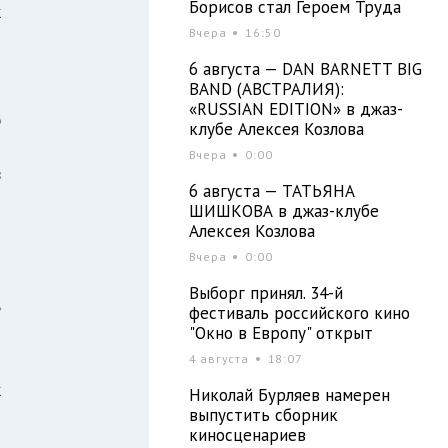
Борисов стал Героем Труда
к
Вчера
16:50
й
6 августа — DAN BARNETT BIG
BAND (АВСТРАЛИЯ):
«RUSSIAN EDITION» в джаз-
ю
клубе Алексея Козлова
и
Вчера
0:00
в
6 августа — ТАТЬЯНА
ШИШКОВА в джаз-клубе
Алексея Козлова
о
Вчера
0:00
и
Выборг принял. 34-й
е
фестиваль российского кино
"Окно в Европу" открыт
4 августа
18:07
к
Николай Бурляев намерен
выпустить сборник
т
киносценариев
л