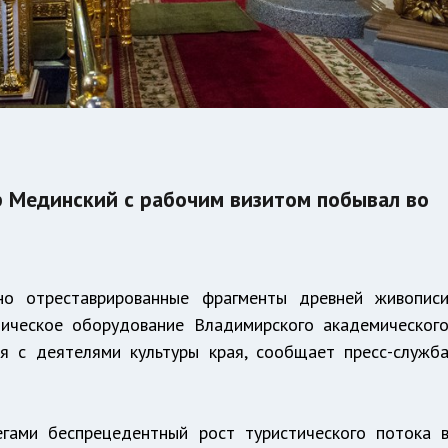
 Мединский с рабочим визитом побывал во
о отреставрированные фрагменты древней живопис
ническое оборудование Владимирского академическог
я с деятелями культуры края, сообщает пресс-служб
гами беспрецедентный рост туристического потока 