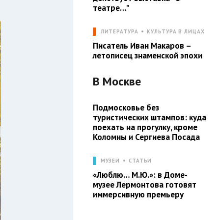
театре…"
ЛИТЕРАТУРА
КУЛЬТУРА В ЛИЦАХ
Писатель Иван Макаров –
летописец знаменской эпохи
В
Москве
Подмосковье без
туристических штампов: куда
поехать на прогулку, кроме
Коломны и Сергиева Посада
МУЗЕИ
СТАТЬИ
«Люблю… М.Ю.»: в Доме-
музее Лермонтова готовят
иммерсивную премьеру