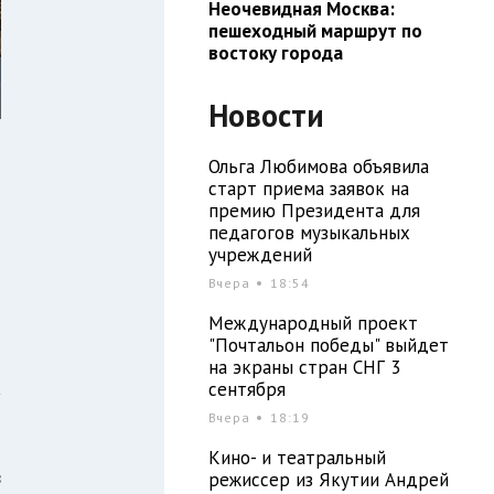
Неочевидная Москва:
пешеходный маршрут по
востоку города
Новости
Ольга Любимова объявила
старт приема заявок на
премию Президента для
педагогов музыкальных
учреждений
Вчера
18:54
Международный проект
и
"Почтальон победы" выйдет
о
на экраны стран СНГ 3
а
сентября
Вчера
18:19
Кино- и театральный
в
режиссер из Якутии Андрей