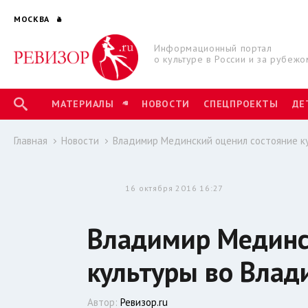
МОСКВА
Информационный портал
о культуре в России и за рубежо
МАТЕРИАЛЫ
НОВОСТИ
СПЕЦПРОЕКТЫ
ДЕ
Главная
Новости
Владимир Мединский оценил состояние к
16 октября 2016 16:27
Владимир Мединс
культуры во Влад
Автор:
Ревизор.ru