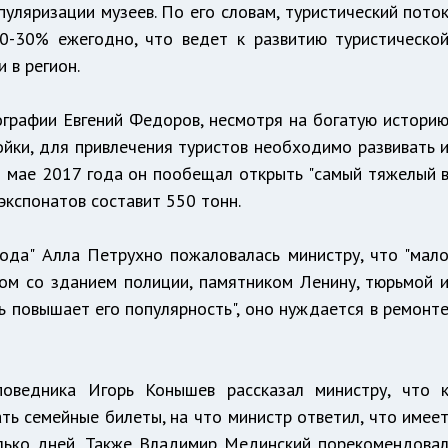
пуляризации музеев. По его словам, туристический пото
0-30% ежегодно, что ведет к развитию туристическо
 в регион.
графии Евгений Федоров, несмотря на богатую истори
йки, для привлечения туристов необходимо развивать 
В мае 2017 года он пообещал открыть "самый тяжелый 
 экспонатов составит 550 тонн.
ода" Алла Петрухно пожаловалась министру, что "мал
ом со зданием полиции, памятником Ленину, тюрьмой 
нь повышает его популярность", оно нуждается в ремонт
поведника Игорь Конышев рассказал министру, что 
ть семейные билеты, на что министр ответил, что имее
лько дней. Также Владимир Мединский порекомендова