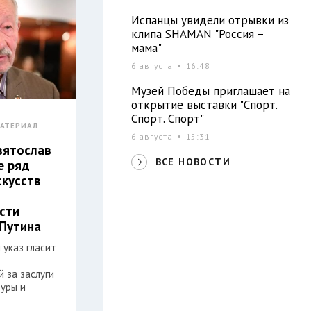
Испанцы увидели отрывки из
клипа SHAMAN "Россия –
мама"
6 августа
16:48
Музей Победы приглашает на
открытие выставки "Спорт.
Спорт. Спорт"
АТЕРИАЛ
6 августа
15:31
вятослав
ВСЕ НОВОСТИ
е ряд
скусств
сти
Путина
 указ гласит
 за заслуги
туры и