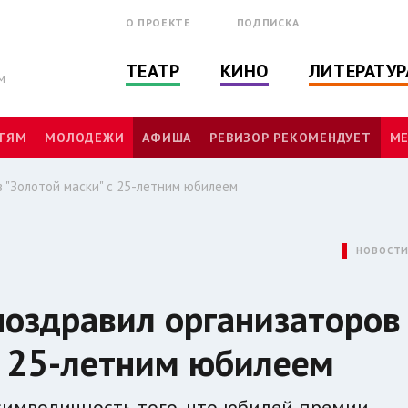
О ПРОЕКТЕ
ПОДПИСКА
ТЕАТР
КИНО
ЛИТЕРАТУР
м
ТЯМ
МОЛОДЕЖИ
АФИША
РЕВИЗОР РЕКОМЕНДУЕТ
МЕ
 "Золотой маски" с 25-летним юбилеем
НОВОСТ
оздравил организаторов
с 25-летним юбилеем
символичность того, что юбилей премии