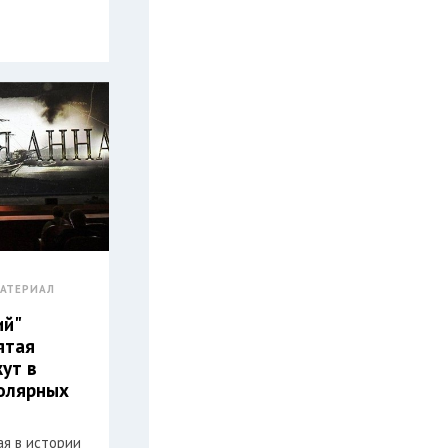
АТЕРИАЛ
ий"
ятая
жут в
олярных
ая в истории