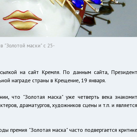
 "Золотой маски" с 25-
лкой на сайт Кремля. По данным сайта, Президен
ьной награде страны в Крещение, 19 января.
ии, что "Золотая маска" уже четверть века знакоми
ктеров, драматургов, художников сцены и т.п. и являетс
оды премия "Золотая маска" часто подвергается критик