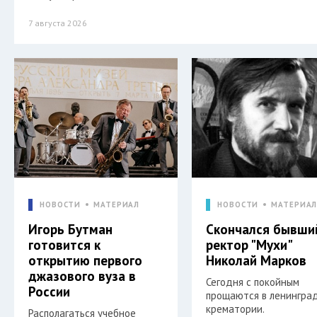
7 августа 2026
НОВОСТИ
МАТЕРИАЛ
НОВОСТИ
МАТЕРИА
Игорь Бутман
Скончался бывши
готовится к
ректор "Мухи"
открытию первого
Николай Марков
джазового вуза в
Сегодня с покойным
России
прощаются в ленингра
крематории.
Располагаться учебное