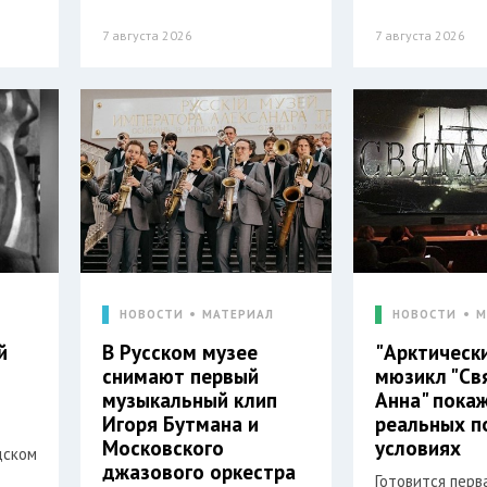
7 августа 2026
7 августа 2026
Л
НОВОСТИ
МАТЕРИАЛ
НОВОСТИ
М
й
В Русском музее
"Арктическ
снимают первый
мюзикл "Св
музыкальный клип
Анна" пока
Игоря Бутмана и
реальных п
Московского
условиях
дском
джазового оркестра
Готовится перв