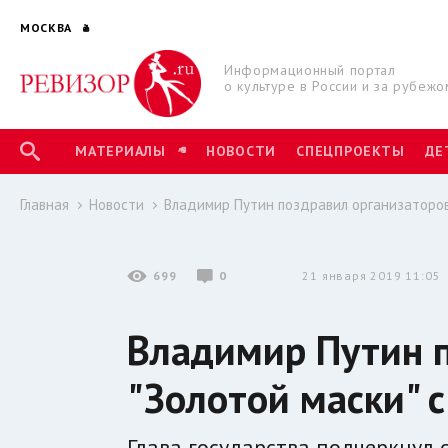
МОСКВА
Информационный портал
о культуре в России и за рубежо
МАТЕРИАЛЫ
НОВОСТИ
СПЕЦПРОЕКТЫ
ДЕ
Главная
Новости
Владимир Путин поздравил организаторов
699
0
21 января 2019 11:05
Владимир Путин п
"Золотой маски" 
Глава государства подчеркнул 