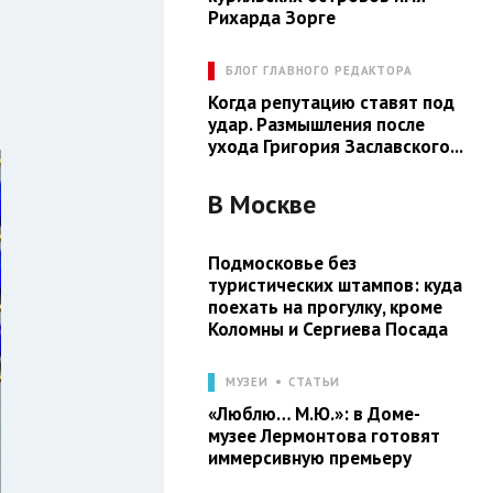
Рихарда Зорге
БЛОГ ГЛАВНОГО РЕДАКТОРА
Когда репутацию ставят под
удар. Размышления после
ухода Григория Заславского...
В
Москве
Подмосковье без
туристических штампов: куда
поехать на прогулку, кроме
Коломны и Сергиева Посада
МУЗЕИ
СТАТЬИ
«Люблю… М.Ю.»: в Доме-
музее Лермонтова готовят
иммерсивную премьеру