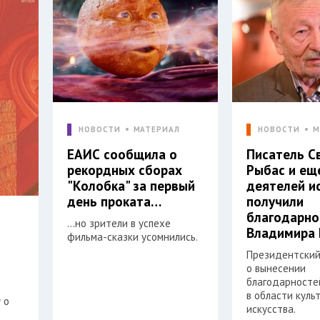
НОВОСТИ
МАТЕРИАЛ
НОВОСТИ
М
ЕАИС сообщила о
Писатель С
рекордных сборах
Рыбас и ещ
"Колобка" за первый
деятелей и
день проката…
получили
благодарно
…но зрители в успехе
Владимира 
фильма-сказки усомнились.
Президентский
о вынесении
благодарностей
в области куль
 о
искусства.