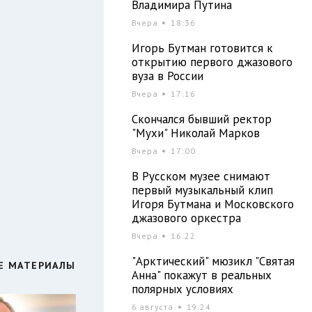
и
Владимира Путина
Вчера
18:36
Игорь Бутман готовится к
открытию первого джазового
вуза в России
Вчера
17:16
Скончался бывший ректор
"Мухи" Николай Марков
Вчера
17:00
В Русском музее снимают
первый музыкальный клип
Игоря Бутмана и Московского
джазового оркестра
Вчера
16:22
"Арктический" мюзикл "Святая
Е МАТЕРИАЛЫ
Анна" покажут в реальных
полярных условиях
6 августа
19:24