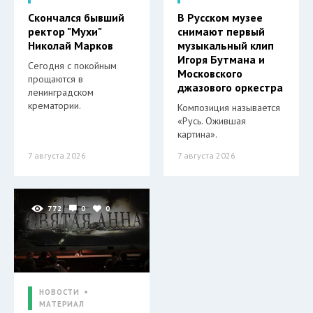
Скончался бывший
В Русском музее
ректор "Мухи"
снимают первый
Николай Марков
музыкальный клип
Игоря Бутмана и
Сегодня с покойным
Московского
прощаются в
джазового оркестра
ленинградском
крематории.
Композиция называется
«Русь. Ожившая
картина».
7 августа 2026
7 августа 2026
772
0
0
НОВОСТИ
МАТЕРИАЛ