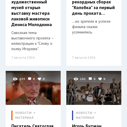
художественный
рекордных сборах
музей открыл
"Колобка" за первый
выставку мастера
день проката…
лаковой живописи
…но зрители в успехе
Дениса Молодкина
фильма-сказки
усомнились.
Сквозная тема
выставочного проекта –
иллюстрации к "Слову о
полку Игореве".
7 августа 2026
7 августа 2026
219
0
0
201
0
0
НОВОСТИ
НОВОСТИ
МАТЕРИАЛ
МАТЕРИАЛ
Писатель Святослав
Игорь Бутман