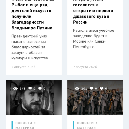
Рыбас и еще ряд
готовится к
деятелей искусств
открытию первого
получили
джазового вуза в
благодарности
России
Владимира Путина
Располагаться учебное
заведение будет в
Президентский указ
Москве или Санкт-
гласит о вынесении
Петербурге.
благодарностей за
заслуги в области
культуры и искусства.
7 августа 2026
7 августа 2026
248
0
0
201
0
0
НОВОСТИ
НОВОСТИ
МАТЕРИАЛ
МАТЕРИАЛ