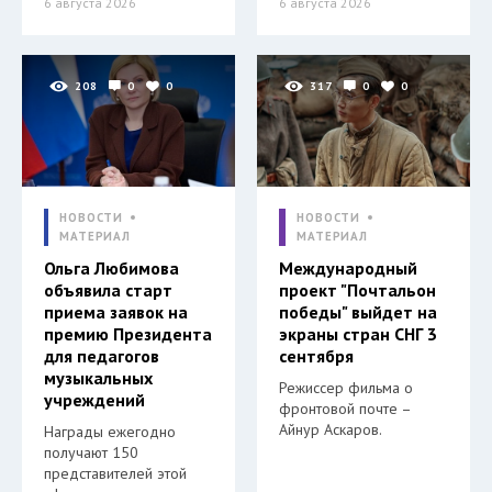
6 августа 2026
6 августа 2026
208
0
0
317
0
0
НОВОСТИ
НОВОСТИ
МАТЕРИАЛ
МАТЕРИАЛ
Ольга Любимова
Международный
объявила старт
проект "Почтальон
приема заявок на
победы" выйдет на
премию Президента
экраны стран СНГ 3
для педагогов
сентября
музыкальных
Режиссер фильма о
учреждений
фронтовой почте –
Айнур Аскаров.
Награды ежегодно
получают 150
представителей этой