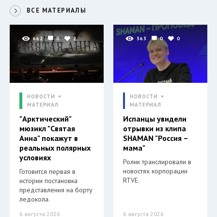
ВСЕ МАТЕРИАЛЫ
662
0
2
363
0
0
НОВОСТИ
НОВОСТИ
МАТЕРИАЛ
МАТЕРИАЛ
"Арктический"
Испанцы увидели
мюзикл "Святая
отрывки из клипа
Анна" покажут в
SHAMAN "Россия –
реальных полярных
мама"
условиях
Ролик транслировали в
новостях корпорации
Готовится первая в
RTVE.
истории постановка
представления на борту
ледокола.
6 августа 2026
6 августа 2026