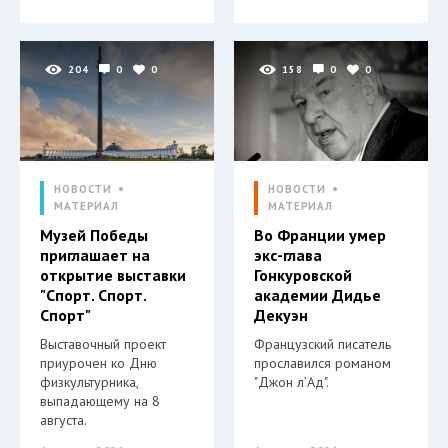
204
0
0
158
0
0
НОВОСТИ
НОВОСТИ
МАТЕРИАЛ
МАТЕРИАЛ
Музей Победы
Во Франции умер
приглашает на
экс-глава
открытие выставки
Гонкуровской
"Спорт. Спорт.
академии Дидье
Спорт"
Декуэн
Выставочный проект
Французский писатель
приурочен ко Дню
прославился романом
физкультурника,
"Джон л’Ад".
выпадающему на 8
августа.