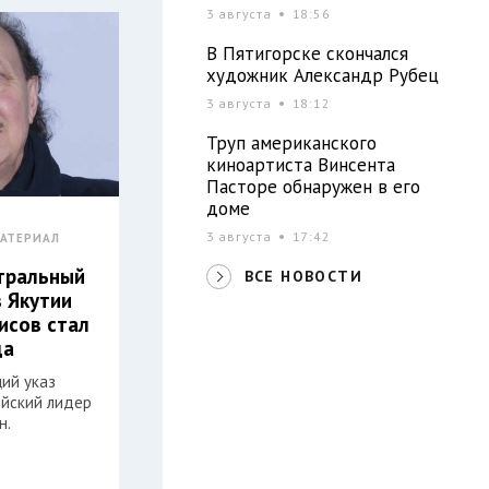
3 августа
18:56
В Пятигорске скончался
художник Александр Рубец
3 августа
18:12
Труп американского
киноартиста Винсента
Пасторе обнаружен в его
доме
3 августа
17:42
АТЕРИАЛ
атральный
ВСЕ НОВОСТИ
з Якутии
исов стал
да
ий указ
ийский лидер
н.