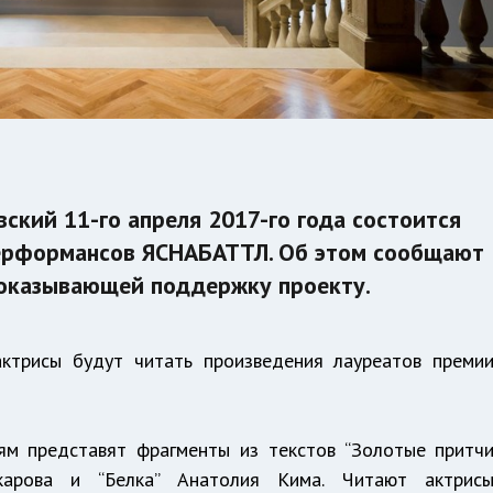
ский 11-го апреля 2017-го года состоится
перформансов ЯСНАБАТТЛ. Об этом сообщают
 оказывающей поддержку проекту.
трисы будут читать произведения лауреатов преми
ям представят фрагменты из текстов “Золотые притч
арова и “Белка” Анатолия Кима. Читают актрис