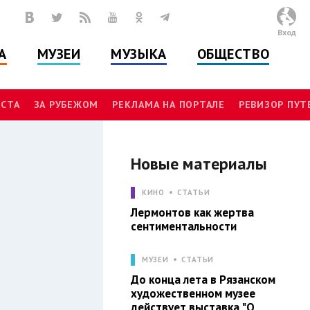
Вход
А
МУЗЕИ
МУЗЫКА
ОБЩЕСТВО
СТА
ЗА РУБЕЖОМ
РЕКЛАМА НА ПОРТАЛЕ
РЕВИЗОР ПУ
Новые материалы
И
КИНО
СТАТЬИ
Лермонтов как жертва
сентиментальности
МУЗЕИ
СТАТЬИ
До конца лета в Рязанском
художественном музее
действует выставка "О