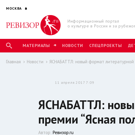
МОСКВА
Информационный портал
о культуре в России и за рубежо
МАТЕРИАЛЫ
НОВОСТИ
СПЕЦПРОЕКТЫ
ДЕ
Главная
Новости
ЯСНАБАТТЛ: новый формат литературной п
11 апреля 2017 7:09
ЯСНАБАТТЛ: новы
премии “Ясная по
Автор:
Ревизор.ru