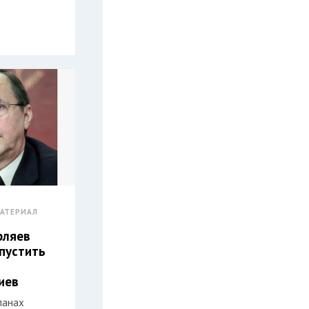
АТЕРИАЛ
рляев
пустить
иев
ланах