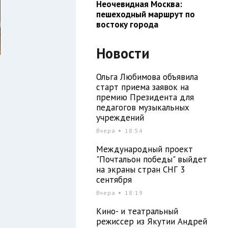
Неочевидная Москва:
пешеходный маршрут по
востоку города
Новости
Ольга Любимова объявила
старт приема заявок на
премию Президента для
педагогов музыкальных
учреждений
Вчера
18:54
Международный проект
"Почтальон победы" выйдет
и
на экраны стран СНГ 3
сентября
Вчера
18:19
и
Кино- и театральный
режиссер из Якутии Андрей
ы