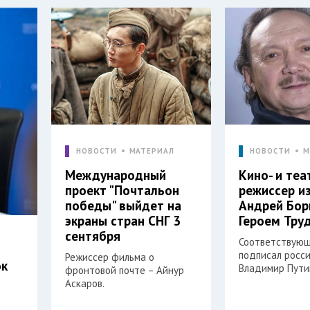
НОВОСТИ
МАТЕРИАЛ
НОВОСТИ
М
Международный
Кино- и те
проект "Почтальон
режиссер и
победы" выйдет на
Андрей Бор
экраны стран СНГ 3
Героем Тру
сентября
Соответствующ
подписал росс
Режиссер фильма о
ок
Владимир Пути
фронтовой почте – Айнур
Аскаров.