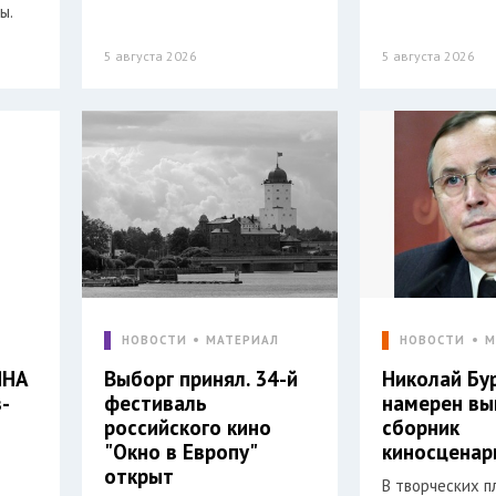
ы.
5 августа 2026
5 августа 2026
Л
НОВОСТИ
МАТЕРИАЛ
НОВОСТИ
М
ЯНА
Выборг принял. 34-й
Николай Бу
-
фестиваль
намерен вы
российского кино
сборник
"Окно в Европу"
киносценар
открыт
В творческих п