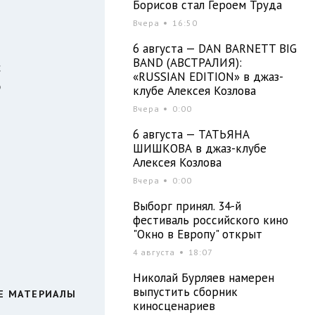
Борисов стал Героем Труда
Вчера
16:50
и
6 августа — DAN BARNETT BIG
BAND (АВСТРАЛИЯ):
с
«RUSSIAN EDITION» в джаз-
р
клубе Алексея Козлова
Вчера
0:00
6 августа — ТАТЬЯНА
ШИШКОВА в джаз-клубе
Алексея Козлова
Вчера
0:00
Выборг принял. 34-й
фестиваль российского кино
"Окно в Европу" открыт
4 августа
18:07
Николай Бурляев намерен
выпустить сборник
Е МАТЕРИАЛЫ
киносценариев