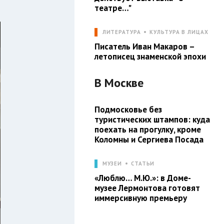
театре…"
ЛИТЕРАТУРА
КУЛЬТУРА В ЛИЦАХ
Писатель Иван Макаров –
летописец знаменской эпохи
В
Москве
Подмосковье без
туристических штампов: куда
поехать на прогулку, кроме
Коломны и Сергиева Посада
МУЗЕИ
СТАТЬИ
«Люблю… М.Ю.»: в Доме-
музее Лермонтова готовят
иммерсивную премьеру