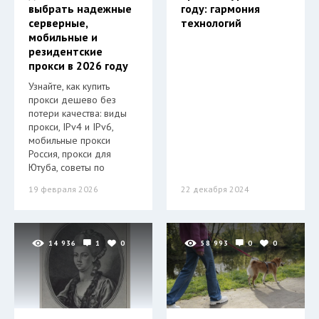
выбрать надежные
году: гармония
серверные,
технологий
мобильные и
резидентские
прокси в 2026 году
Узнайте, как купить
прокси дешево без
потери качества: виды
прокси, IPv4 и IPv6,
мобильные прокси
Россия, прокси для
Ютуба, советы по
19 февраля 2026
22 декабря 2024
14 936
1
0
58 993
0
0