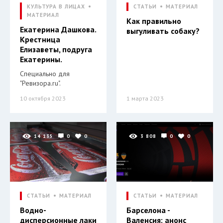
КУЛЬТУРА В ЛИЦАХ
СТАТЬИ
МАТЕРИАЛ
МАТЕРИАЛ
Как правильно
Екатерина Дашкова.
выгуливать собаку?
Крестница
Елизаветы, подруга
Екатерины.
Специально для
"Ревизора.ru".
10 октября 2023
1 марта 2023
14 135
0
0
3 808
0
0
СТАТЬИ
МАТЕРИАЛ
СТАТЬИ
МАТЕРИАЛ
Водно-
Барселона -
дисперсионные лаки
Валенсия: анонс