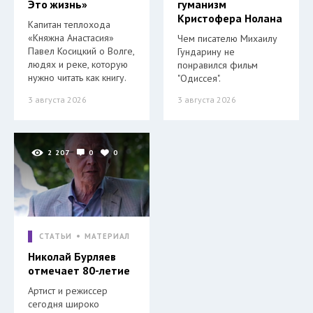
Это жизнь»
гуманизм
Кристофера Нолана
Капитан теплохода
«Княжна Анастасия»
Чем писателю Михаилу
Павел Косицкий о Волге,
Гундарину не
людях и реке, которую
понравился фильм
нужно читать как книгу.
"Одиссея".
3 августа 2026
3 августа 2026
2 207
0
0
СТАТЬИ
МАТЕРИАЛ
Николай Бурляев
отмечает 80-летие
Артист и режиссер
сегодня широко