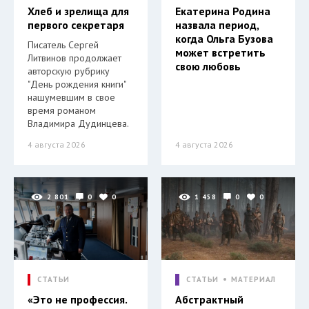
Хлеб и зрелища для
Екатерина Родина
первого секретаря
назвала период,
когда Ольга Бузова
Писатель Сергей
может встретить
Литвинов продолжает
свою любовь
авторскую рубрику
"День рождения книги"
нашумевшим в свое
время романом
Владимира Дудинцева.
4 августа 2026
4 августа 2026
2 801
0
0
1 458
0
0
СТАТЬИ
СТАТЬИ
МАТЕРИАЛ
«Это не профессия.
Абстрактный