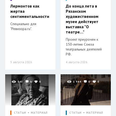
Лермонтов как
До конца лета в
жертва
Рязанском
сентиментальности
художественном
музее действует
Специально для
выставка "О
"Ревизора.ru".
театре…"
Проект приурочен к
150-летию Союза
театральных деятелей
РФ.
5 августа 2026
4 августа 2026
345
0
0
1 944
0
0
СТАТЬИ
МАТЕРИАЛ
СТАТЬИ
МАТЕРИАЛ