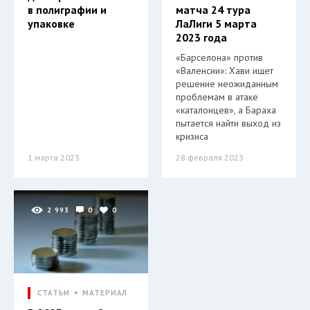
в полиграфии и
матча 24 тура
упаковке
ЛаЛиги 5 марта
2023 года
«Барселона» против
«Валенсии»: Хави ищет
решение неожиданным
проблемам в атаке
«каталонцев», а Бараха
пытается найти выход из
кризиса
1 марта 2023
28 февраля 2023
2 993
0
0
СТАТЬИ
МАТЕРИАЛ