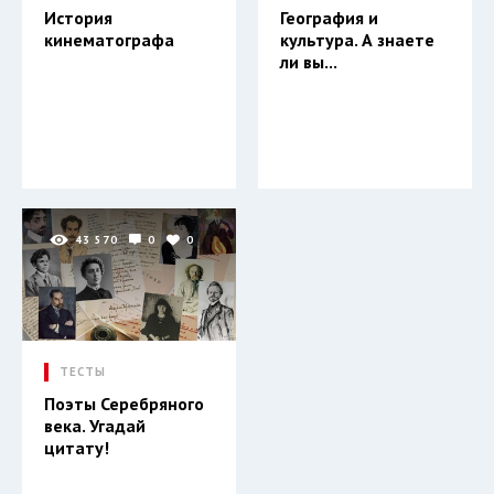
История
География и
кинематографа
культура. А знаете
ли вы...
43 570
0
0
ТЕСТЫ
Поэты Серебряного
века. Угадай
цитату!