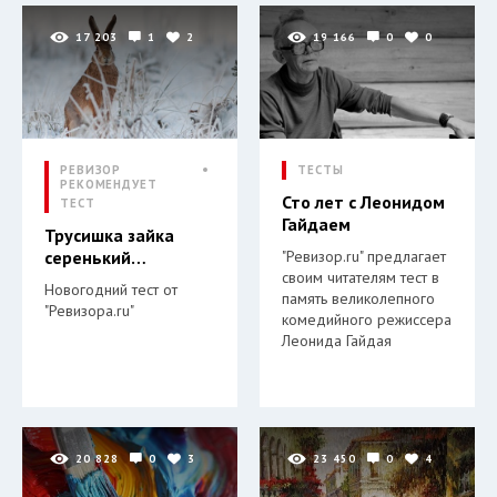
17 203
1
2
19 166
0
0
РЕВИЗОР
ТЕСТЫ
РЕКОМЕНДУЕТ
Сто лет с Леонидом
ТЕСТ
Гайдаем
Трусишка зайка
серенький…
"Ревизор.ru" предлагает
своим читателям тест в
Новогодний тест от
память великолепного
"Ревизора.ru"
комедийного режиссера
Леонида Гайдая
20 828
0
3
23 450
0
4