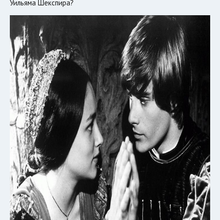
Уильяма Шекспира?