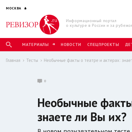
МОСКВА
Информационный портал
о культуре в России и за рубежо
МАТЕРИАЛЫ
НОВОСТИ
СПЕЦПРОЕКТЫ
ДЕ
Главная
Тесты
Необычные факты о театре и актерах: знает
0
Необычные факты 
знаете ли Вы их?
В новом познавательном тесте 