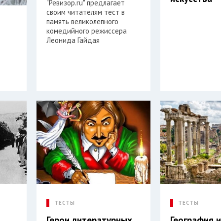
"Ревизор.ru" предлагает
своим читателям тест в
память великолепного
комедийного режиссера
Леонида Гайдая
ТЕСТЫ
ТЕСТЫ
Герои литературных
География и