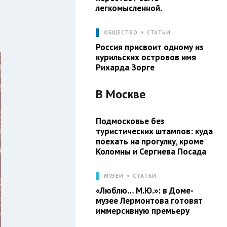
легкомысленной.
ОБЩЕСТВО
СТАТЬИ
Россия присвоит одному из
курильских островов имя
Рихарда Зорге
В
Москве
Подмосковье без
туристических штампов: куда
поехать на прогулку, кроме
Коломны и Сергиева Посада
МУЗЕИ
СТАТЬИ
«Люблю… М.Ю.»: в Доме-
музее Лермонтова готовят
иммерсивную премьеру