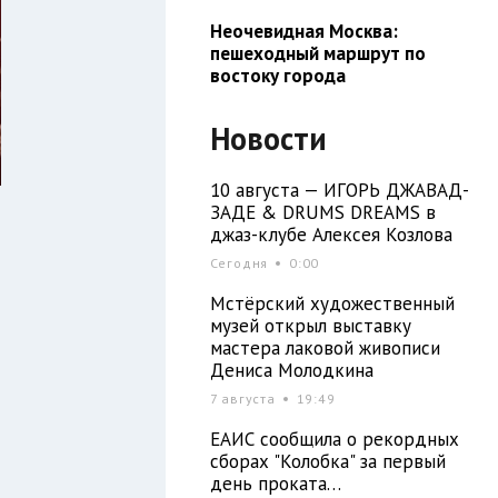
Неочевидная Москва:
пешеходный маршрут по
востоку города
Новости
10 августа — ИГОРЬ ДЖАВАД-
ЗАДЕ & DRUMS DREAMS в
джаз-клубе Алексея Козлова
Сегодня
0:00
Мстёрский художественный
музей открыл выставку
мастера лаковой живописи
Дениса Молодкина
7 августа
19:49
ЕАИС сообщила о рекордных
сборах "Колобка" за первый
день проката…