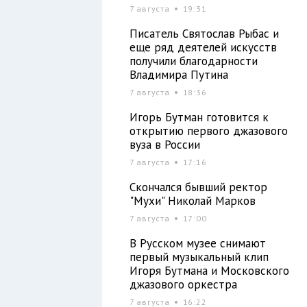
7 августа
19:31
Писатель Святослав Рыбас и
еще ряд деятелей искусств
получили благодарности
Владимира Путина
7 августа
18:36
Игорь Бутман готовится к
открытию первого джазового
вуза в России
7 августа
17:16
Скончался бывший ректор
"Мухи" Николай Марков
7 августа
17:00
В Русском музее снимают
первый музыкальный клип
Игоря Бутмана и Московского
джазового оркестра
7 августа
16:22