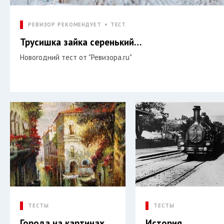
РЕВИЗОР РЕКОМЕНДУЕТ
ТЕСТ
Трусишка зайка серенький…
Новогодний тест от "Ревизора.ru"
ТЕСТЫ
ТЕСТЫ
Города на картинах
История