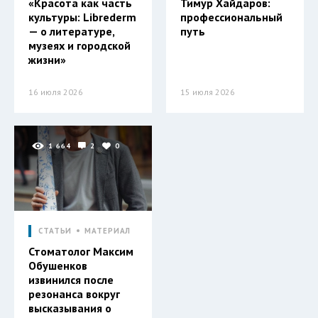
«Красота как часть
Тимур Хайдаров:
культуры: Librederm
профессиональный
— о литературе,
путь
музеях и городской
жизни»
16 июля 2026
15 июля 2026
1 664
2
0
СТАТЬИ
МАТЕРИАЛ
Стоматолог Максим
Обушенков
извинился после
резонанса вокруг
высказывания о