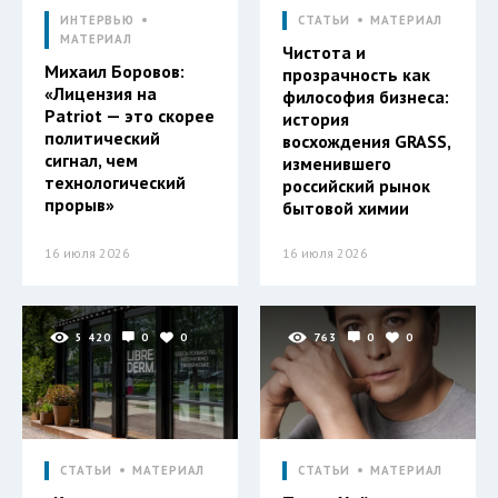
ИНТЕРВЬЮ
СТАТЬИ
МАТЕРИАЛ
МАТЕРИАЛ
Чистота и
Михаил Боровов:
прозрачность как
«Лицензия на
философия бизнеса:
Patriot — это скорее
история
политический
восхождения GRASS,
сигнал, чем
изменившего
технологический
российский рынок
прорыв»
бытовой химии
16 июля 2026
16 июля 2026
5 420
0
0
763
0
0
СТАТЬИ
МАТЕРИАЛ
СТАТЬИ
МАТЕРИАЛ