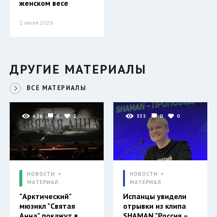
женском весе
1 июля 2026
ДРУГИЕ МАТЕРИАЛЫ
ВСЕ МАТЕРИАЛЫ
626
0
2
355
0
0
НОВОСТИ
НОВОСТИ
МАТЕРИАЛ
МАТЕРИАЛ
"Арктический"
Испанцы увидели
мюзикл "Святая
отрывки из клипа
Анна" покажут в
SHAMAN "Россия –