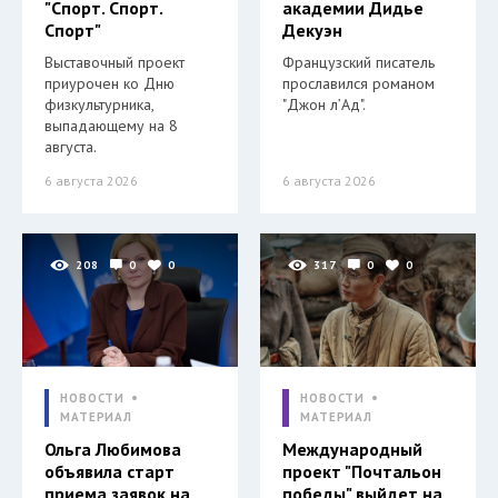
"Спорт. Спорт.
академии Дидье
Спорт"
Декуэн
Выставочный проект
Французский писатель
приурочен ко Дню
прославился романом
физкультурника,
"Джон л’Ад".
выпадающему на 8
августа.
6 августа 2026
6 августа 2026
208
0
0
317
0
0
НОВОСТИ
НОВОСТИ
МАТЕРИАЛ
МАТЕРИАЛ
Ольга Любимова
Международный
объявила старт
проект "Почтальон
приема заявок на
победы" выйдет на