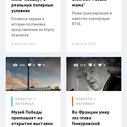
реальных полярных
мама"
условиях
Ролик транслировали в
новостях корпорации
Готовится первая в
RTVE.
истории постановка
представления на борту
ледокола.
6 августа 2026
6 августа 2026
186
0
0
158
0
0
НОВОСТИ
НОВОСТИ
МАТЕРИАЛ
МАТЕРИАЛ
Музей Победы
Во Франции умер
приглашает на
экс-глава
открытие выставки
Гонкуровской